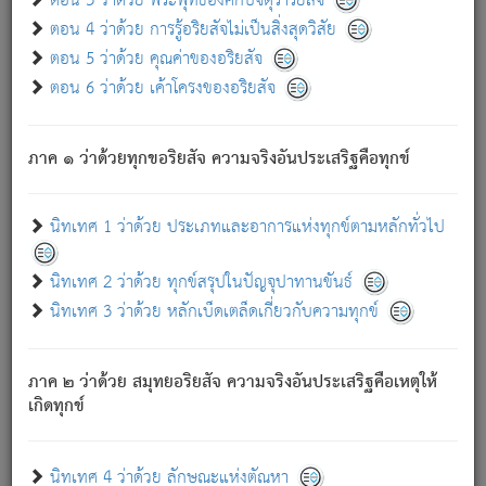
ตอน 3 ว่าด้วย พระพุทธองค์กับจตุราริยสัจ
ภพ.
ตอน 4 ว่าด้วย การรู้อริยสัจไม่เป็นสิ่งสุดวิสัย
สมณะหรือพราหมณ์เหล่าใด กล่าวความหลุดพ้นจากภพว่า
ตอน 5 ว่าด้วย คุณค่าของอริยสัจ
มีได้เพราะภพ เรากล่าวว่า สมณะหรือพราหมณ์ทั้งปวงนั้น
ตอน 6 ว่าด้วย เค้าโครงของอริยสัจ
มิใช่ผู้หลดพ้นจากภพ.
ถึงแม้สมณะหรือพราหมณ์เหล่าใด กล่าวความออกไปได้จาก
ภพ ว่ามีได้เพราะวิภพ
: เรากล่าวว่า สมณะหรือพราหมณ์ทั้ง
[2]
ภาค ๑ ว่าด้วยทุกขอริยสัจ ความจริงอันประเสริฐคือทุกข์
ปวงนั้น ก็ยังสลัดภพออกไปไม่ได้.
ก็ทุกข์นี้มีขึ้น เพราะอาศัยซึ่งอุปธิทั้งปวง.
นิทเทศ 1 ว่าด้วย ประเภทและอาการแห่งทุกข์ตามหลักทั่วไป
เพราะความสิ้นไปแห่งอุปาทานทั้งปวง ความเกิดขึ้นแห่ง
ทุกข์จึงไม่มี.
นิทเทศ 2 ว่าด้วย ทุกข์สรุปในปัญจุปาทานขันธ์
ท่านจงดูโลกนี้เถิด (จะเห็นว่า) สัตว์ทั้งหลายอันอวิชาหนา
นิทเทศ 3 ว่าด้วย หลักเบ็ดเตล็ดเกี่ยวกับความทุกข์
แน่นบังหนาแล้ว; และว่า สัตว์ผู้ยินดีในภพอันเป็นแล้วนั้น ย่อม
ไม่เป็นผู้หลุดพ้นไปจากภพได้. ก็ภพทั้งหลายเหล่าหนึ่งเหล่าใด
อันเป็นไปในที่หรือเวลาทั้งปวง
เพื่อความมีแห่งประโยชน์โดย
[3]
ภาค ๒ ว่าด้วย สมุทยอริยสัจ ความจริงอันประเสริฐคือเหตุให้
ประการทั้งปวง; ภพทั้งหลายทั้งหมดนั้น ไม่เที่ยง เป็นทุกข์ มี
เกิดทุกข์
ความแปรปรวนเป็นธรรมดา.
เมื่อบุคคลเห็นอยู่ซึ่งข้อนั้น ด้วยปัญญาอันชอบตามที่เป็นจริง
อย่างนี้อยู่; เขาย่อมละภวตัณหาได้ และไม่เพลิดเพลินวิภวตัณหา
นิทเทศ 4 ว่าด้วย ลักษณะแห่งตัณหา