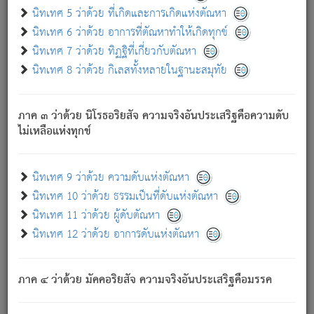
ด้วย.
นิทเทศ 5 ว่าด้วย ที่เกิดและการเกิดแห่งตัณหา
ความดับเพราะความสำรอกไม่เหลือ (แห่งภพทั้งหลาย)
นิทเทศ 6 ว่าด้วย อาการที่ตัณหาทำให้เกิดทุกข์
เพราะความสิ้นไปแห่งตัณหาโดยประการทั้งปวง นั้นคือ
นิทเทศ 7 ว่าด้วย ทิฏฐิที่เกี่ยวกับตัณหา
นิพพาน.
นิทเทศ 8 ว่าด้วย กิเลสทั้งหลายในฐานะสมุทัย
ภพใหม่ย่อมไม่มีแก่ภิกษุนั้น ผู้ดับเย็นสนิทแล้ว เพราะไม่มี
ความยึดมั่น
ภาค ๓ ว่าด้วย นิโรธอริยสัจ ความจริงอันประเสริฐคือความดับ
ภิกษุนั้น เป็นผู้ครอบงำมารได้แล้ว ชนะสงครามแล้ว ก้าวล่วง
ไม่เหลือแห่งทุกข์
ภพทั้งหลายทั้งปวงได้แล้ว เป็นผู้คงที่ (คือไม่เปลี่ยนแปลงอีกต่อ
ไป). ดังนี้แล
- อุ.ขุ.
๒๕/๑๒๑/๘๔
.
นิทเทศ 9 ว่าด้วย ความดับแห่งตัณหา
(ข้อความนี้ เป็นพระพุทธอุทานที่ทรงเปล่งออก ที่โคนต้นโพธิ์
นิทเทศ 10 ว่าด้วย ธรรมเป็นที่ดับแห่งตัณหา
เป็นที่ตรัสรู้ เมื่อตรัสรู้แล้วได้ 7 วัน)
นิทเทศ 11 ว่าด้วย ผู้ดับตัณหา
นิทเทศ 12 ว่าด้วย อาการดับแห่งตัณหา
เชื่อมโยงพระไตรปิฏก :
ภาค ๔ ว่าด้วย มัคคอริยสัจ ความจริงอันประเสริฐคือมรรค