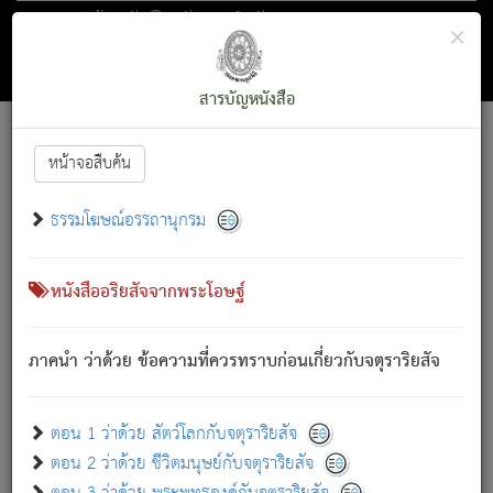
ตอน 1 ว่าด้วย สัตว์โลกกับจตุราริยสัจ
×
ถัดไป
ค้นหา
สารบัญ
สารบัญหนังสือ
[
Font :
15 ]
|
|
หน้าจอสืบค้น
ตรัสรู้แล้ว ทรงรำพึงถึงหมู่สัตว์
|
ธรรมโฆษณ์อรรถานุกรม
สัตว์โลกนี้ เกิดความเดือดร้อนแล้ว มีผัสสะบังหน้า
ย่อม
[1]
กล่าวซึ่งโรค (ความเสียดแทง) นั้นโดยความเป็นตัวเป็นตน
เขาสำคัญสิ่งใด โดยความเป็นประการใด แต่สิ่งนั้นย่อมเป็น
หนังสืออริยสัจจากพระโอษฐ์
(ตามที่เป็นจริง) โดยประการอื่นจากที่เขาสำคัญนั้น
สัตว์โลกติดข้องอยู่ในภพ ถูกภพบังหน้าแล้ว มีภพโดยความ
ภาคนำ ว่าด้วย ข้อความที่ควรทราบก่อนเกี่ยวกับจตุราริยสัจ
เป็นอย่างอื่น (จากที่มันเป็นอยู่จริง) จึงได้เพลิดเพลินยิ่งนักในภพ
นั้น
เขาเพลิดเพลินยิ่งนักในสิ่งใด สิ่งนั้นเป็นภัย (ที่เขาไม่รู้จัก)
:
ตอน 1 ว่าด้วย สัตว์โลกกับจตุราริยสัจ
เขากลัวต่อสิ่งใดสิ่งนั้นเป็นทุกข์
ตอน 2 ว่าด้วย ชีวิตมนุษย์กับจตุราริยสัจ
พรหมจรรย์นี้ อันบุคคลย่อมประพฤติ ก็เพื่อการละขาดซึ่ง