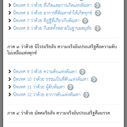
ด้วย.
นิทเทศ 5 ว่าด้วย ที่เกิดและการเกิดแห่งตัณหา
ความดับเพราะความสำรอกไม่เหลือ (แห่งภพทั้งหลาย)
นิทเทศ 6 ว่าด้วย อาการที่ตัณหาทำให้เกิดทุกข์
เพราะความสิ้นไปแห่งตัณหาโดยประการทั้งปวง นั้นคือ
นิทเทศ 7 ว่าด้วย ทิฏฐิที่เกี่ยวกับตัณหา
นิพพาน.
นิทเทศ 8 ว่าด้วย กิเลสทั้งหลายในฐานะสมุทัย
ภพใหม่ย่อมไม่มีแก่ภิกษุนั้น ผู้ดับเย็นสนิทแล้ว เพราะไม่มี
ความยึดมั่น
ภาค ๓ ว่าด้วย นิโรธอริยสัจ ความจริงอันประเสริฐคือความดับ
ภิกษุนั้น เป็นผู้ครอบงำมารได้แล้ว ชนะสงครามแล้ว ก้าวล่วง
ไม่เหลือแห่งทุกข์
ภพทั้งหลายทั้งปวงได้แล้ว เป็นผู้คงที่ (คือไม่เปลี่ยนแปลงอีกต่อ
ไป). ดังนี้แล
- อุ.ขุ.
๒๕/๑๒๑/๘๔
.
นิทเทศ 9 ว่าด้วย ความดับแห่งตัณหา
(ข้อความนี้ เป็นพระพุทธอุทานที่ทรงเปล่งออก ที่โคนต้นโพธิ์
นิทเทศ 10 ว่าด้วย ธรรมเป็นที่ดับแห่งตัณหา
เป็นที่ตรัสรู้ เมื่อตรัสรู้แล้วได้ 7 วัน)
นิทเทศ 11 ว่าด้วย ผู้ดับตัณหา
นิทเทศ 12 ว่าด้วย อาการดับแห่งตัณหา
เชื่อมโยงพระไตรปิฏก :
ภาค ๔ ว่าด้วย มัคคอริยสัจ ความจริงอันประเสริฐคือมรรค