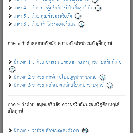
ตอน 3 ว่าด้วย พระพุทธองค์กับจตุราริยสัจ
ภพ.
ตอน 4 ว่าด้วย การรู้อริยสัจไม่เป็นสิ่งสุดวิสัย
สมณะหรือพราหมณ์เหล่าใด กล่าวความหลุดพ้นจากภพว่า
ตอน 5 ว่าด้วย คุณค่าของอริยสัจ
มีได้เพราะภพ เรากล่าวว่า สมณะหรือพราหมณ์ทั้งปวงนั้น
ตอน 6 ว่าด้วย เค้าโครงของอริยสัจ
มิใช่ผู้หลดพ้นจากภพ.
ถึงแม้สมณะหรือพราหมณ์เหล่าใด กล่าวความออกไปได้จาก
ภพ ว่ามีได้เพราะวิภพ
: เรากล่าวว่า สมณะหรือพราหมณ์ทั้ง
[2]
ภาค ๑ ว่าด้วยทุกขอริยสัจ ความจริงอันประเสริฐคือทุกข์
ปวงนั้น ก็ยังสลัดภพออกไปไม่ได้.
ก็ทุกข์นี้มีขึ้น เพราะอาศัยซึ่งอุปธิทั้งปวง.
นิทเทศ 1 ว่าด้วย ประเภทและอาการแห่งทุกข์ตามหลักทั่วไป
เพราะความสิ้นไปแห่งอุปาทานทั้งปวง ความเกิดขึ้นแห่ง
ทุกข์จึงไม่มี.
นิทเทศ 2 ว่าด้วย ทุกข์สรุปในปัญจุปาทานขันธ์
ท่านจงดูโลกนี้เถิด (จะเห็นว่า) สัตว์ทั้งหลายอันอวิชาหนา
นิทเทศ 3 ว่าด้วย หลักเบ็ดเตล็ดเกี่ยวกับความทุกข์
แน่นบังหนาแล้ว; และว่า สัตว์ผู้ยินดีในภพอันเป็นแล้วนั้น ย่อม
ไม่เป็นผู้หลุดพ้นไปจากภพได้. ก็ภพทั้งหลายเหล่าหนึ่งเหล่าใด
อันเป็นไปในที่หรือเวลาทั้งปวง
เพื่อความมีแห่งประโยชน์โดย
[3]
ภาค ๒ ว่าด้วย สมุทยอริยสัจ ความจริงอันประเสริฐคือเหตุให้
ประการทั้งปวง; ภพทั้งหลายทั้งหมดนั้น ไม่เที่ยง เป็นทุกข์ มี
เกิดทุกข์
ความแปรปรวนเป็นธรรมดา.
เมื่อบุคคลเห็นอยู่ซึ่งข้อนั้น ด้วยปัญญาอันชอบตามที่เป็นจริง
อย่างนี้อยู่; เขาย่อมละภวตัณหาได้ และไม่เพลิดเพลินวิภวตัณหา
นิทเทศ 4 ว่าด้วย ลักษณะแห่งตัณหา