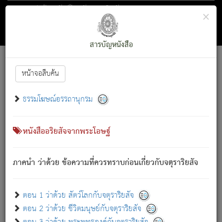
ตอน 1 ว่าด้วย สัตว์โลกกับจตุราริยสัจ
×
ถัดไป
ค้นหา
สารบัญ
สารบัญหนังสือ
[
Font :
15 ]
|
|
หน้าจอสืบค้น
ตรัสรู้แล้ว ทรงรำพึงถึงหมู่สัตว์
|
ธรรมโฆษณ์อรรถานุกรม
สัตว์โลกนี้ เกิดความเดือดร้อนแล้ว มีผัสสะบังหน้า
ย่อม
[1]
กล่าวซึ่งโรค (ความเสียดแทง) นั้นโดยความเป็นตัวเป็นตน
เขาสำคัญสิ่งใด โดยความเป็นประการใด แต่สิ่งนั้นย่อมเป็น
หนังสืออริยสัจจากพระโอษฐ์
(ตามที่เป็นจริง) โดยประการอื่นจากที่เขาสำคัญนั้น
สัตว์โลกติดข้องอยู่ในภพ ถูกภพบังหน้าแล้ว มีภพโดยความ
ภาคนำ ว่าด้วย ข้อความที่ควรทราบก่อนเกี่ยวกับจตุราริยสัจ
เป็นอย่างอื่น (จากที่มันเป็นอยู่จริง) จึงได้เพลิดเพลินยิ่งนักในภพ
นั้น
เขาเพลิดเพลินยิ่งนักในสิ่งใด สิ่งนั้นเป็นภัย (ที่เขาไม่รู้จัก)
:
ตอน 1 ว่าด้วย สัตว์โลกกับจตุราริยสัจ
เขากลัวต่อสิ่งใดสิ่งนั้นเป็นทุกข์
ตอน 2 ว่าด้วย ชีวิตมนุษย์กับจตุราริยสัจ
พรหมจรรย์นี้ อันบุคคลย่อมประพฤติ ก็เพื่อการละขาดซึ่ง