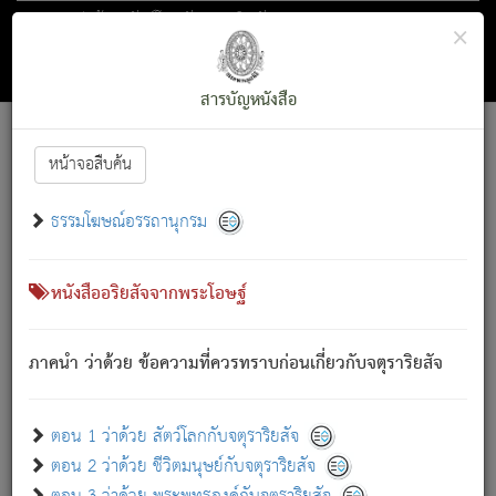
ตอน 1 ว่าด้วย สัตว์โลกกับจตุราริยสัจ
×
ถัดไป
ค้นหา
สารบัญ
สารบัญหนังสือ
[
Font :
15 ]
|
|
หน้าจอสืบค้น
ตรัสรู้แล้ว ทรงรำพึงถึงหมู่สัตว์
|
ธรรมโฆษณ์อรรถานุกรม
สัตว์โลกนี้ เกิดความเดือดร้อนแล้ว มีผัสสะบังหน้า
ย่อม
[1]
กล่าวซึ่งโรค (ความเสียดแทง) นั้นโดยความเป็นตัวเป็นตน
เขาสำคัญสิ่งใด โดยความเป็นประการใด แต่สิ่งนั้นย่อมเป็น
หนังสืออริยสัจจากพระโอษฐ์
(ตามที่เป็นจริง) โดยประการอื่นจากที่เขาสำคัญนั้น
สัตว์โลกติดข้องอยู่ในภพ ถูกภพบังหน้าแล้ว มีภพโดยความ
ภาคนำ ว่าด้วย ข้อความที่ควรทราบก่อนเกี่ยวกับจตุราริยสัจ
เป็นอย่างอื่น (จากที่มันเป็นอยู่จริง) จึงได้เพลิดเพลินยิ่งนักในภพ
นั้น
เขาเพลิดเพลินยิ่งนักในสิ่งใด สิ่งนั้นเป็นภัย (ที่เขาไม่รู้จัก)
:
ตอน 1 ว่าด้วย สัตว์โลกกับจตุราริยสัจ
เขากลัวต่อสิ่งใดสิ่งนั้นเป็นทุกข์
ตอน 2 ว่าด้วย ชีวิตมนุษย์กับจตุราริยสัจ
พรหมจรรย์นี้ อันบุคคลย่อมประพฤติ ก็เพื่อการละขาดซึ่ง