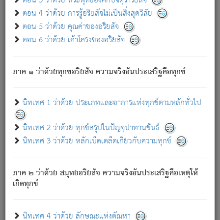
ตอน 3 ว่าด้วย พระพุทธองค์กับจตุราริยสัจ
ภพ.
ตอน 4 ว่าด้วย การรู้อริยสัจไม่เป็นสิ่งสุดวิสัย
สมณะหรือพราหมณ์เหล่าใด กล่าวความหลุดพ้นจากภพว่า
ตอน 5 ว่าด้วย คุณค่าของอริยสัจ
มีได้เพราะภพ เรากล่าวว่า สมณะหรือพราหมณ์ทั้งปวงนั้น
ตอน 6 ว่าด้วย เค้าโครงของอริยสัจ
มิใช่ผู้หลดพ้นจากภพ.
ถึงแม้สมณะหรือพราหมณ์เหล่าใด กล่าวความออกไปได้จาก
ภพ ว่ามีได้เพราะวิภพ
: เรากล่าวว่า สมณะหรือพราหมณ์ทั้ง
[2]
ภาค ๑ ว่าด้วยทุกขอริยสัจ ความจริงอันประเสริฐคือทุกข์
ปวงนั้น ก็ยังสลัดภพออกไปไม่ได้.
ก็ทุกข์นี้มีขึ้น เพราะอาศัยซึ่งอุปธิทั้งปวง.
นิทเทศ 1 ว่าด้วย ประเภทและอาการแห่งทุกข์ตามหลักทั่วไป
เพราะความสิ้นไปแห่งอุปาทานทั้งปวง ความเกิดขึ้นแห่ง
ทุกข์จึงไม่มี.
นิทเทศ 2 ว่าด้วย ทุกข์สรุปในปัญจุปาทานขันธ์
ท่านจงดูโลกนี้เถิด (จะเห็นว่า) สัตว์ทั้งหลายอันอวิชาหนา
นิทเทศ 3 ว่าด้วย หลักเบ็ดเตล็ดเกี่ยวกับความทุกข์
แน่นบังหนาแล้ว; และว่า สัตว์ผู้ยินดีในภพอันเป็นแล้วนั้น ย่อม
ไม่เป็นผู้หลุดพ้นไปจากภพได้. ก็ภพทั้งหลายเหล่าหนึ่งเหล่าใด
อันเป็นไปในที่หรือเวลาทั้งปวง
เพื่อความมีแห่งประโยชน์โดย
[3]
ภาค ๒ ว่าด้วย สมุทยอริยสัจ ความจริงอันประเสริฐคือเหตุให้
ประการทั้งปวง; ภพทั้งหลายทั้งหมดนั้น ไม่เที่ยง เป็นทุกข์ มี
เกิดทุกข์
ความแปรปรวนเป็นธรรมดา.
เมื่อบุคคลเห็นอยู่ซึ่งข้อนั้น ด้วยปัญญาอันชอบตามที่เป็นจริง
อย่างนี้อยู่; เขาย่อมละภวตัณหาได้ และไม่เพลิดเพลินวิภวตัณหา
นิทเทศ 4 ว่าด้วย ลักษณะแห่งตัณหา