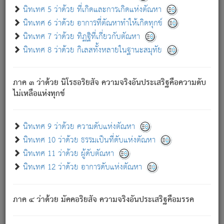
ด้วย.
นิทเทศ 5 ว่าด้วย ที่เกิดและการเกิดแห่งตัณหา
ความดับเพราะความสำรอกไม่เหลือ (แห่งภพทั้งหลาย)
นิทเทศ 6 ว่าด้วย อาการที่ตัณหาทำให้เกิดทุกข์
เพราะความสิ้นไปแห่งตัณหาโดยประการทั้งปวง นั้นคือ
นิทเทศ 7 ว่าด้วย ทิฏฐิที่เกี่ยวกับตัณหา
นิพพาน.
นิทเทศ 8 ว่าด้วย กิเลสทั้งหลายในฐานะสมุทัย
ภพใหม่ย่อมไม่มีแก่ภิกษุนั้น ผู้ดับเย็นสนิทแล้ว เพราะไม่มี
ความยึดมั่น
ภาค ๓ ว่าด้วย นิโรธอริยสัจ ความจริงอันประเสริฐคือความดับ
ภิกษุนั้น เป็นผู้ครอบงำมารได้แล้ว ชนะสงครามแล้ว ก้าวล่วง
ไม่เหลือแห่งทุกข์
ภพทั้งหลายทั้งปวงได้แล้ว เป็นผู้คงที่ (คือไม่เปลี่ยนแปลงอีกต่อ
ไป). ดังนี้แล
- อุ.ขุ.
๒๕/๑๒๑/๘๔
.
นิทเทศ 9 ว่าด้วย ความดับแห่งตัณหา
(ข้อความนี้ เป็นพระพุทธอุทานที่ทรงเปล่งออก ที่โคนต้นโพธิ์
นิทเทศ 10 ว่าด้วย ธรรมเป็นที่ดับแห่งตัณหา
เป็นที่ตรัสรู้ เมื่อตรัสรู้แล้วได้ 7 วัน)
นิทเทศ 11 ว่าด้วย ผู้ดับตัณหา
นิทเทศ 12 ว่าด้วย อาการดับแห่งตัณหา
เชื่อมโยงพระไตรปิฏก :
ภาค ๔ ว่าด้วย มัคคอริยสัจ ความจริงอันประเสริฐคือมรรค