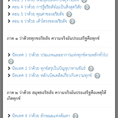
ตอน 3 ว่าด้วย พระพุทธองค์กับจตุราริยสัจ
ภพ.
ตอน 4 ว่าด้วย การรู้อริยสัจไม่เป็นสิ่งสุดวิสัย
สมณะหรือพราหมณ์เหล่าใด กล่าวความหลุดพ้นจากภพว่า
ตอน 5 ว่าด้วย คุณค่าของอริยสัจ
มีได้เพราะภพ เรากล่าวว่า สมณะหรือพราหมณ์ทั้งปวงนั้น
ตอน 6 ว่าด้วย เค้าโครงของอริยสัจ
มิใช่ผู้หลดพ้นจากภพ.
ถึงแม้สมณะหรือพราหมณ์เหล่าใด กล่าวความออกไปได้จาก
ภพ ว่ามีได้เพราะวิภพ
: เรากล่าวว่า สมณะหรือพราหมณ์ทั้ง
[2]
ภาค ๑ ว่าด้วยทุกขอริยสัจ ความจริงอันประเสริฐคือทุกข์
ปวงนั้น ก็ยังสลัดภพออกไปไม่ได้.
ก็ทุกข์นี้มีขึ้น เพราะอาศัยซึ่งอุปธิทั้งปวง.
นิทเทศ 1 ว่าด้วย ประเภทและอาการแห่งทุกข์ตามหลักทั่วไป
เพราะความสิ้นไปแห่งอุปาทานทั้งปวง ความเกิดขึ้นแห่ง
ทุกข์จึงไม่มี.
นิทเทศ 2 ว่าด้วย ทุกข์สรุปในปัญจุปาทานขันธ์
ท่านจงดูโลกนี้เถิด (จะเห็นว่า) สัตว์ทั้งหลายอันอวิชาหนา
นิทเทศ 3 ว่าด้วย หลักเบ็ดเตล็ดเกี่ยวกับความทุกข์
แน่นบังหนาแล้ว; และว่า สัตว์ผู้ยินดีในภพอันเป็นแล้วนั้น ย่อม
ไม่เป็นผู้หลุดพ้นไปจากภพได้. ก็ภพทั้งหลายเหล่าหนึ่งเหล่าใด
อันเป็นไปในที่หรือเวลาทั้งปวง
เพื่อความมีแห่งประโยชน์โดย
[3]
ภาค ๒ ว่าด้วย สมุทยอริยสัจ ความจริงอันประเสริฐคือเหตุให้
ประการทั้งปวง; ภพทั้งหลายทั้งหมดนั้น ไม่เที่ยง เป็นทุกข์ มี
เกิดทุกข์
ความแปรปรวนเป็นธรรมดา.
เมื่อบุคคลเห็นอยู่ซึ่งข้อนั้น ด้วยปัญญาอันชอบตามที่เป็นจริง
อย่างนี้อยู่; เขาย่อมละภวตัณหาได้ และไม่เพลิดเพลินวิภวตัณหา
นิทเทศ 4 ว่าด้วย ลักษณะแห่งตัณหา