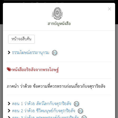
ตอน 1 ว่าด้วย สัตว์โลกกับจตุราริยสัจ
×
ถัดไป
ค้นหา
สารบัญ
สารบัญหนังสือ
[
Font :
15 ]
|
|
หน้าจอสืบค้น
ตรัสรู้แล้ว ทรงรำพึงถึงหมู่สัตว์
|
ธรรมโฆษณ์อรรถานุกรม
สัตว์โลกนี้ เกิดความเดือดร้อนแล้ว มีผัสสะบังหน้า
ย่อม
[1]
กล่าวซึ่งโรค (ความเสียดแทง) นั้นโดยความเป็นตัวเป็นตน
เขาสำคัญสิ่งใด โดยความเป็นประการใด แต่สิ่งนั้นย่อมเป็น
หนังสืออริยสัจจากพระโอษฐ์
(ตามที่เป็นจริง) โดยประการอื่นจากที่เขาสำคัญนั้น
สัตว์โลกติดข้องอยู่ในภพ ถูกภพบังหน้าแล้ว มีภพโดยความ
ภาคนำ ว่าด้วย ข้อความที่ควรทราบก่อนเกี่ยวกับจตุราริยสัจ
เป็นอย่างอื่น (จากที่มันเป็นอยู่จริง) จึงได้เพลิดเพลินยิ่งนักในภพ
นั้น
เขาเพลิดเพลินยิ่งนักในสิ่งใด สิ่งนั้นเป็นภัย (ที่เขาไม่รู้จัก)
:
ตอน 1 ว่าด้วย สัตว์โลกกับจตุราริยสัจ
เขากลัวต่อสิ่งใดสิ่งนั้นเป็นทุกข์
ตอน 2 ว่าด้วย ชีวิตมนุษย์กับจตุราริยสัจ
พรหมจรรย์นี้ อันบุคคลย่อมประพฤติ ก็เพื่อการละขาดซึ่ง