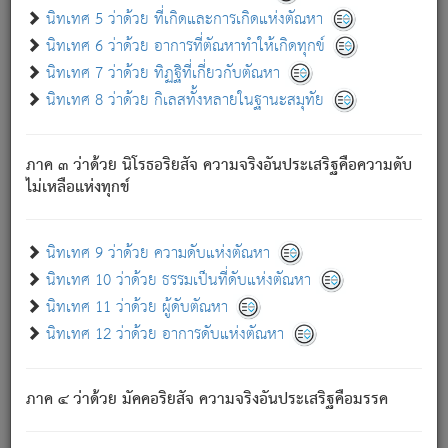
ด้วย.
นิทเทศ 5 ว่าด้วย ที่เกิดและการเกิดแห่งตัณหา
ความดับเพราะความสำรอกไม่เหลือ (แห่งภพทั้งหลาย)
นิทเทศ 6 ว่าด้วย อาการที่ตัณหาทำให้เกิดทุกข์
เพราะความสิ้นไปแห่งตัณหาโดยประการทั้งปวง นั้นคือ
นิทเทศ 7 ว่าด้วย ทิฏฐิที่เกี่ยวกับตัณหา
นิพพาน.
นิทเทศ 8 ว่าด้วย กิเลสทั้งหลายในฐานะสมุทัย
ภพใหม่ย่อมไม่มีแก่ภิกษุนั้น ผู้ดับเย็นสนิทแล้ว เพราะไม่มี
ความยึดมั่น
ภาค ๓ ว่าด้วย นิโรธอริยสัจ ความจริงอันประเสริฐคือความดับ
ภิกษุนั้น เป็นผู้ครอบงำมารได้แล้ว ชนะสงครามแล้ว ก้าวล่วง
ไม่เหลือแห่งทุกข์
ภพทั้งหลายทั้งปวงได้แล้ว เป็นผู้คงที่ (คือไม่เปลี่ยนแปลงอีกต่อ
ไป). ดังนี้แล
- อุ.ขุ.
๒๕/๑๒๑/๘๔
.
นิทเทศ 9 ว่าด้วย ความดับแห่งตัณหา
(ข้อความนี้ เป็นพระพุทธอุทานที่ทรงเปล่งออก ที่โคนต้นโพธิ์
นิทเทศ 10 ว่าด้วย ธรรมเป็นที่ดับแห่งตัณหา
เป็นที่ตรัสรู้ เมื่อตรัสรู้แล้วได้ 7 วัน)
นิทเทศ 11 ว่าด้วย ผู้ดับตัณหา
นิทเทศ 12 ว่าด้วย อาการดับแห่งตัณหา
เชื่อมโยงพระไตรปิฏก :
ภาค ๔ ว่าด้วย มัคคอริยสัจ ความจริงอันประเสริฐคือมรรค