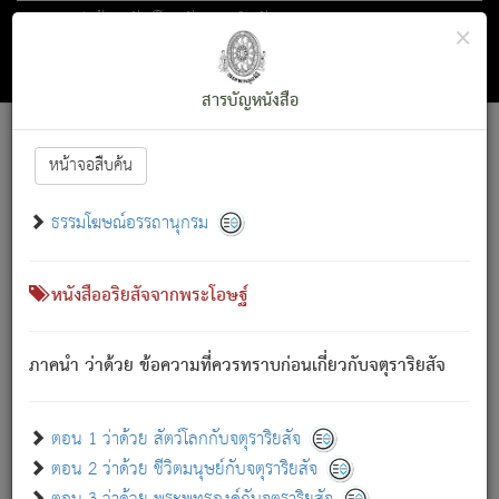
ตอน 1 ว่าด้วย สัตว์โลกกับจตุราริยสัจ
×
ถัดไป
ค้นหา
สารบัญ
สารบัญหนังสือ
[
Font :
15 ]
|
|
หน้าจอสืบค้น
ตรัสรู้แล้ว ทรงรำพึงถึงหมู่สัตว์
|
ธรรมโฆษณ์อรรถานุกรม
สัตว์โลกนี้ เกิดความเดือดร้อนแล้ว มีผัสสะบังหน้า
ย่อม
[1]
กล่าวซึ่งโรค (ความเสียดแทง) นั้นโดยความเป็นตัวเป็นตน
เขาสำคัญสิ่งใด โดยความเป็นประการใด แต่สิ่งนั้นย่อมเป็น
หนังสืออริยสัจจากพระโอษฐ์
(ตามที่เป็นจริง) โดยประการอื่นจากที่เขาสำคัญนั้น
สัตว์โลกติดข้องอยู่ในภพ ถูกภพบังหน้าแล้ว มีภพโดยความ
ภาคนำ ว่าด้วย ข้อความที่ควรทราบก่อนเกี่ยวกับจตุราริยสัจ
เป็นอย่างอื่น (จากที่มันเป็นอยู่จริง) จึงได้เพลิดเพลินยิ่งนักในภพ
นั้น
เขาเพลิดเพลินยิ่งนักในสิ่งใด สิ่งนั้นเป็นภัย (ที่เขาไม่รู้จัก)
:
ตอน 1 ว่าด้วย สัตว์โลกกับจตุราริยสัจ
เขากลัวต่อสิ่งใดสิ่งนั้นเป็นทุกข์
ตอน 2 ว่าด้วย ชีวิตมนุษย์กับจตุราริยสัจ
พรหมจรรย์นี้ อันบุคคลย่อมประพฤติ ก็เพื่อการละขาดซึ่ง