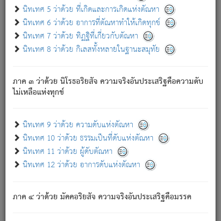
ด้วย.
นิทเทศ 5 ว่าด้วย ที่เกิดและการเกิดแห่งตัณหา
ความดับเพราะความสำรอกไม่เหลือ (แห่งภพทั้งหลาย)
นิทเทศ 6 ว่าด้วย อาการที่ตัณหาทำให้เกิดทุกข์
เพราะความสิ้นไปแห่งตัณหาโดยประการทั้งปวง นั้นคือ
นิทเทศ 7 ว่าด้วย ทิฏฐิที่เกี่ยวกับตัณหา
นิพพาน.
นิทเทศ 8 ว่าด้วย กิเลสทั้งหลายในฐานะสมุทัย
ภพใหม่ย่อมไม่มีแก่ภิกษุนั้น ผู้ดับเย็นสนิทแล้ว เพราะไม่มี
ความยึดมั่น
ภาค ๓ ว่าด้วย นิโรธอริยสัจ ความจริงอันประเสริฐคือความดับ
ภิกษุนั้น เป็นผู้ครอบงำมารได้แล้ว ชนะสงครามแล้ว ก้าวล่วง
ไม่เหลือแห่งทุกข์
ภพทั้งหลายทั้งปวงได้แล้ว เป็นผู้คงที่ (คือไม่เปลี่ยนแปลงอีกต่อ
ไป). ดังนี้แล
- อุ.ขุ.
๒๕/๑๒๑/๘๔
.
นิทเทศ 9 ว่าด้วย ความดับแห่งตัณหา
(ข้อความนี้ เป็นพระพุทธอุทานที่ทรงเปล่งออก ที่โคนต้นโพธิ์
นิทเทศ 10 ว่าด้วย ธรรมเป็นที่ดับแห่งตัณหา
เป็นที่ตรัสรู้ เมื่อตรัสรู้แล้วได้ 7 วัน)
นิทเทศ 11 ว่าด้วย ผู้ดับตัณหา
นิทเทศ 12 ว่าด้วย อาการดับแห่งตัณหา
เชื่อมโยงพระไตรปิฏก :
ภาค ๔ ว่าด้วย มัคคอริยสัจ ความจริงอันประเสริฐคือมรรค