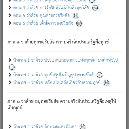
ตอน 3 ว่าด้วย พระพุทธองค์กับจตุราริยสัจ
ภพ.
ตอน 4 ว่าด้วย การรู้อริยสัจไม่เป็นสิ่งสุดวิสัย
สมณะหรือพราหมณ์เหล่าใด กล่าวความหลุดพ้นจากภพว่า
ตอน 5 ว่าด้วย คุณค่าของอริยสัจ
มีได้เพราะภพ เรากล่าวว่า สมณะหรือพราหมณ์ทั้งปวงนั้น
ตอน 6 ว่าด้วย เค้าโครงของอริยสัจ
มิใช่ผู้หลดพ้นจากภพ.
ถึงแม้สมณะหรือพราหมณ์เหล่าใด กล่าวความออกไปได้จาก
ภพ ว่ามีได้เพราะวิภพ
: เรากล่าวว่า สมณะหรือพราหมณ์ทั้ง
[2]
ภาค ๑ ว่าด้วยทุกขอริยสัจ ความจริงอันประเสริฐคือทุกข์
ปวงนั้น ก็ยังสลัดภพออกไปไม่ได้.
ก็ทุกข์นี้มีขึ้น เพราะอาศัยซึ่งอุปธิทั้งปวง.
นิทเทศ 1 ว่าด้วย ประเภทและอาการแห่งทุกข์ตามหลักทั่วไป
เพราะความสิ้นไปแห่งอุปาทานทั้งปวง ความเกิดขึ้นแห่ง
ทุกข์จึงไม่มี.
นิทเทศ 2 ว่าด้วย ทุกข์สรุปในปัญจุปาทานขันธ์
ท่านจงดูโลกนี้เถิด (จะเห็นว่า) สัตว์ทั้งหลายอันอวิชาหนา
นิทเทศ 3 ว่าด้วย หลักเบ็ดเตล็ดเกี่ยวกับความทุกข์
แน่นบังหนาแล้ว; และว่า สัตว์ผู้ยินดีในภพอันเป็นแล้วนั้น ย่อม
ไม่เป็นผู้หลุดพ้นไปจากภพได้. ก็ภพทั้งหลายเหล่าหนึ่งเหล่าใด
อันเป็นไปในที่หรือเวลาทั้งปวง
เพื่อความมีแห่งประโยชน์โดย
[3]
ภาค ๒ ว่าด้วย สมุทยอริยสัจ ความจริงอันประเสริฐคือเหตุให้
ประการทั้งปวง; ภพทั้งหลายทั้งหมดนั้น ไม่เที่ยง เป็นทุกข์ มี
เกิดทุกข์
ความแปรปรวนเป็นธรรมดา.
เมื่อบุคคลเห็นอยู่ซึ่งข้อนั้น ด้วยปัญญาอันชอบตามที่เป็นจริง
อย่างนี้อยู่; เขาย่อมละภวตัณหาได้ และไม่เพลิดเพลินวิภวตัณหา
นิทเทศ 4 ว่าด้วย ลักษณะแห่งตัณหา