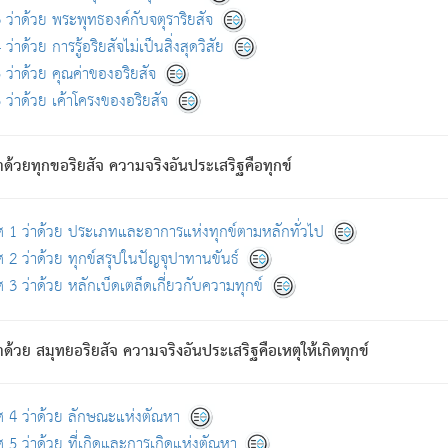
ดขึ้นแห่งทุกข์จึงไม่มี.
ว่าด้วย พระพุทธองค์กับจตุราริยสัจ
อันอวิชาหนาแน่นบังหนาแล้ว; และว่า สัตว์ผู้ยินดีในภพอันเป็นแล้วนั้น ย่อมไ
ว่าด้วย การรู้อริยสัจไม่เป็นสิ่งสุดวิสัย
ห่งประโยชน์โดยประการทั้งปวง; ภพทั้งหลายทั้งหมดนั้น ไม่เที่ยง เป็นทุ
ว่าด้วย คุณค่าของอริยสัจ
อบตามที่เป็นจริงอย่างนี้อยู่; เขาย่อมละภวตัณหาได้ และไม่เพลิดเพลินวิภวตั
ว่าด้วย เค้าโครงของอริยสัจ
ั้งหลาย) เพราะความสิ้นไปแห่งตัณหาโดยประการทั้งปวง นั้นคือนิพพา
ว เพราะไม่มีความยึดมั่น
าด้วยทุกขอริยสัจ ความจริงอันประเสริฐคือทุกข์
ล้ว ก้าวล่วงภพทั้งหลายทั้งปวงได้แล้ว เป็นผู้คงที่ (คือไม่เปลี่ยนแปลงอีกต่
ศ 1 ว่าด้วย ประเภทและอาการแห่งทุกข์ตามหลักทั่วไป
คนต้นโพธิ์เป็นที่ตรัสรู้ เมื่อตรัสรู้แล้วได้ 7 วัน)
 2 ว่าด้วย ทุกข์สรุปในปัญจุปาทานขันธ์
 3 ว่าด้วย หลักเบ็ดเตล็ดเกี่ยวกับความทุกข์
ด้วย สมุทยอริยสัจ ความจริงอันประเสริฐคือเหตุให้เกิดทุกข์
กที่สุด ผู้ศึกษาก็พึงตรวจสอบกับตัวเล่มหนังสือต้นฉบับ ที่มีการพิมพ์ครั้งล่าสุด ก่อ
ศ 4 ว่าด้วย ลักษณะแห่งตัณหา
 5 ว่าด้วย ที่เกิดและการเกิดแห่งตัณหา