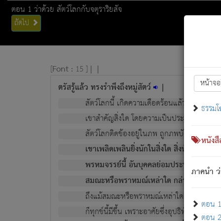
ตอน 1 ว่าด้วย สัตว์โลกกับจตุราริยสัจ
ถัดไป
[
Font :
15 ]
|
|
หน้าจอ
ตรัสรู้แล้ว ทรงรำพึงถึงหมู่สัตว์
|
สัตว์โลกนี้ เกิดความเดือดร้อนแล้ว มีผัสสะบั
ธรรมโ
เขาสำคัญสิ่งใด โดยความเป็นประการใด แต่สิ่งน
สัตว์โลกติดข้องอยู่ในภพ ถูกภพบังหน้าแล้ว มีภ
หนังส
เขาเพลิดเพลินยิ่งนักในสิ่งใด สิ่งนั้นเป็นภัย (ที
พรหมจรรย์นี้ อันบุคคลย่อมประพฤติ ก็เพื่อ
ภาคนำ ว่
สมณะหรือพราหมณ์เหล่าใด กล่าวความหลุดพ
ถึงแม้สมณะหรือพราหมณ์เหล่าใด กล่าวความอ
ตอน 1 
ก็ทุกข์นี้มีขึ้น เพราะอาศัยซึ่งอุปธิทั้งปวง.
ตอน 2 