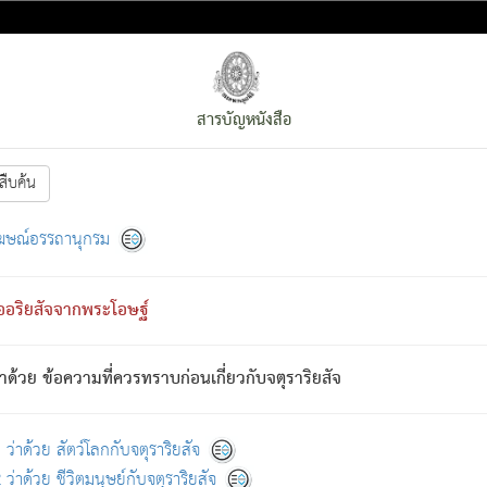
สารบัญหนังสือ
สืบค้น
งหน้า
ย่อมกล่าวซึ่งโรค (ความเสียดแทง) นั้นโดยความเป็นตัวเป็นตน
[1]
ฆษณ์อรรถานุกรม
ั้นย่อมเป็น (ตามที่เป็นจริง) โดยประการอื่นจากที่เขาสำคัญนั้น
พโดยความเป็นอย่างอื่น (จากที่มันเป็นอยู่จริง) จึงได้เพลิดเพลินยิ่งนักในภ
ืออริยสัจจากพระโอษฐ์
่เขาไม่รู้จัก)
: เขากลัวต่อสิ่งใดสิ่งนั้นเป็นทุกข์
การละขาดซึ่งภพ.
าด้วย ข้อความที่ควรทราบก่อนเกี่ยวกับจตุราริยสัจ
้นจากภพว่ามีได้เพราะภพ เรากล่าวว่า สมณะหรือพราหมณ์ทั้งปวงนั้น 
อกไปได้จากภพ ว่ามีได้เพราะวิภพ
: เรากล่าวว่า สมณะหรือพราหมณ์ทั้งป
[2]
ว่าด้วย สัตว์โลกกับจตุราริยสัจ
ว่าด้วย ชีวิตมนุษย์กับจตุราริยสัจ