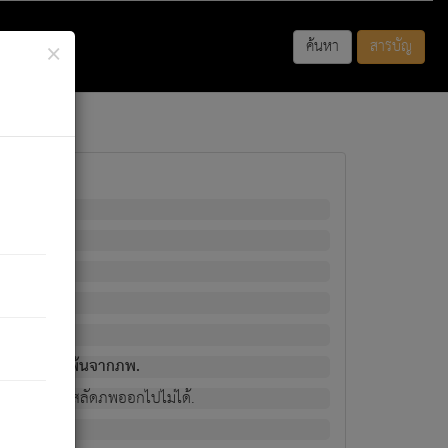
×
ค้นหา
สารบัญ
พนั้น
มิใช่ผู้หลดพ้นจากภพ.
วงนั้น ก็ยังสลัดภพออกไปไม่ได้.