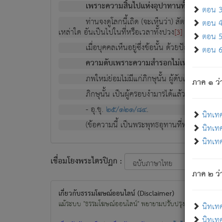
เพราะความสิ้นไปแห่งอุปาทานทั้งปวง ความเกิ
ตอน 3 
ท่านจงดูโลกนี้เถิด (จะเห็นว่า) สัตว์ทั้งหลาย
ตอน 4 
เหล่าใด อันเป็นไปในที่หรือเวลาทั้งปวง
เพื่อความมีแ
[3]
ตอน 5 
เมื่อบุคคลเห็นอยู่ซึ่งข้อนั้น ด้วยปัญญาอันช
ตอน 6 
ความดับเพราะความสำรอกไม่เหลือ (แห่งภพท
ภพใหม่ย่อมไม่มีแก่ภิกษุนั้น ผู้ดับเย็นสนิทแล้
ภาค ๑ ว่
ภิกษุนั้น เป็นผู้ครอบงำมารได้แล้ว ชนะสงครามแ
- อุ.ขุ.
๒๕/๑๒๑/๘๔
.
นิทเท
(ข้อความนี้ เป็นพระพุทธอุทานที่ทรงเปล่งออก ที่โ
นิทเทศ
นิทเทศ
เชื่อมโยงพระไตรปิฏก :
ภาค ๒ ว่า
เกี่ยวกับธรรมโฆษณ์ออนไลน์ (Disclaimer)
แม้ระบบ "ธรรมโฆษณ์ออนไลน์" พยายามปรับปรุงข้อมูลให้ถูกต้องมา
นิทเท
นิทเทศ