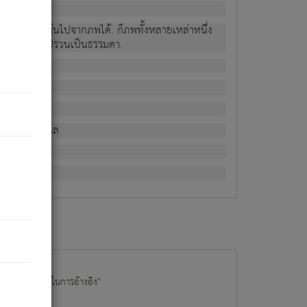
ม่เป็นผู้หลุดพ้นไปจากภพได้. ก็ภพทั้งหลายเหล่าหนึ่ง
กข์ มีความแปรปรวนเป็นธรรมดา.
ณหาด้วย.
น.
อไป). ดังนี้แล
นนำข้อมูลไปใช้ในการอ้างอิง"