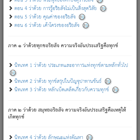
ตอน 3 ว่าด้วย พระพุทธองค์กับจตุราริยสัจ
ภพ.
ตอน 4 ว่าด้วย การรู้อริยสัจไม่เป็นสิ่งสุดวิสัย
สมณะหรือพราหมณ์เหล่าใด กล่าวความหลุดพ้นจากภพว่า
ตอน 5 ว่าด้วย คุณค่าของอริยสัจ
มีได้เพราะภพ เรากล่าวว่า สมณะหรือพราหมณ์ทั้งปวงนั้น
ตอน 6 ว่าด้วย เค้าโครงของอริยสัจ
มิใช่ผู้หลดพ้นจากภพ.
ถึงแม้สมณะหรือพราหมณ์เหล่าใด กล่าวความออกไปได้จาก
ภพ ว่ามีได้เพราะวิภพ
: เรากล่าวว่า สมณะหรือพราหมณ์ทั้ง
[2]
ภาค ๑ ว่าด้วยทุกขอริยสัจ ความจริงอันประเสริฐคือทุกข์
ปวงนั้น ก็ยังสลัดภพออกไปไม่ได้.
ก็ทุกข์นี้มีขึ้น เพราะอาศัยซึ่งอุปธิทั้งปวง.
นิทเทศ 1 ว่าด้วย ประเภทและอาการแห่งทุกข์ตามหลักทั่วไป
เพราะความสิ้นไปแห่งอุปาทานทั้งปวง ความเกิดขึ้นแห่ง
ทุกข์จึงไม่มี.
นิทเทศ 2 ว่าด้วย ทุกข์สรุปในปัญจุปาทานขันธ์
ท่านจงดูโลกนี้เถิด (จะเห็นว่า) สัตว์ทั้งหลายอันอวิชาหนา
นิทเทศ 3 ว่าด้วย หลักเบ็ดเตล็ดเกี่ยวกับความทุกข์
แน่นบังหนาแล้ว; และว่า สัตว์ผู้ยินดีในภพอันเป็นแล้วนั้น ย่อม
ไม่เป็นผู้หลุดพ้นไปจากภพได้. ก็ภพทั้งหลายเหล่าหนึ่งเหล่าใด
อันเป็นไปในที่หรือเวลาทั้งปวง
เพื่อความมีแห่งประโยชน์โดย
[3]
ภาค ๒ ว่าด้วย สมุทยอริยสัจ ความจริงอันประเสริฐคือเหตุให้
ประการทั้งปวง; ภพทั้งหลายทั้งหมดนั้น ไม่เที่ยง เป็นทุกข์ มี
เกิดทุกข์
ความแปรปรวนเป็นธรรมดา.
เมื่อบุคคลเห็นอยู่ซึ่งข้อนั้น ด้วยปัญญาอันชอบตามที่เป็นจริง
อย่างนี้อยู่; เขาย่อมละภวตัณหาได้ และไม่เพลิดเพลินวิภวตัณหา
นิทเทศ 4 ว่าด้วย ลักษณะแห่งตัณหา