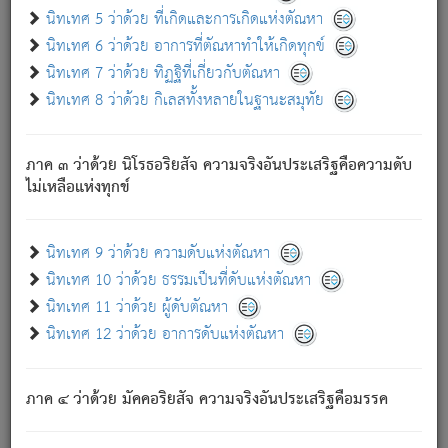
ด้วย.
นิทเทศ 5 ว่าด้วย ที่เกิดและการเกิดแห่งตัณหา
ความดับเพราะความสำรอกไม่เหลือ (แห่งภพทั้งหลาย)
นิทเทศ 6 ว่าด้วย อาการที่ตัณหาทำให้เกิดทุกข์
เพราะความสิ้นไปแห่งตัณหาโดยประการทั้งปวง นั้นคือ
นิทเทศ 7 ว่าด้วย ทิฏฐิที่เกี่ยวกับตัณหา
นิพพาน.
นิทเทศ 8 ว่าด้วย กิเลสทั้งหลายในฐานะสมุทัย
ภพใหม่ย่อมไม่มีแก่ภิกษุนั้น ผู้ดับเย็นสนิทแล้ว เพราะไม่มี
ความยึดมั่น
ภาค ๓ ว่าด้วย นิโรธอริยสัจ ความจริงอันประเสริฐคือความดับ
ภิกษุนั้น เป็นผู้ครอบงำมารได้แล้ว ชนะสงครามแล้ว ก้าวล่วง
ไม่เหลือแห่งทุกข์
ภพทั้งหลายทั้งปวงได้แล้ว เป็นผู้คงที่ (คือไม่เปลี่ยนแปลงอีกต่อ
ไป). ดังนี้แล
- อุ.ขุ.
๒๕/๑๒๑/๘๔
.
นิทเทศ 9 ว่าด้วย ความดับแห่งตัณหา
(ข้อความนี้ เป็นพระพุทธอุทานที่ทรงเปล่งออก ที่โคนต้นโพธิ์
นิทเทศ 10 ว่าด้วย ธรรมเป็นที่ดับแห่งตัณหา
เป็นที่ตรัสรู้ เมื่อตรัสรู้แล้วได้ 7 วัน)
นิทเทศ 11 ว่าด้วย ผู้ดับตัณหา
นิทเทศ 12 ว่าด้วย อาการดับแห่งตัณหา
เชื่อมโยงพระไตรปิฏก :
ภาค ๔ ว่าด้วย มัคคอริยสัจ ความจริงอันประเสริฐคือมรรค