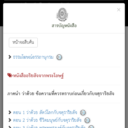
ตอน 1 ว่าด้วย สัตว์โลกกับจตุราริยสัจ
×
ถัดไป
ค้นหา
สารบัญ
สารบัญหนังสือ
[
Font :
15 ]
|
|
หน้าจอสืบค้น
ตรัสรู้แล้ว ทรงรำพึงถึงหมู่สัตว์
|
ธรรมโฆษณ์อรรถานุกรม
สัตว์โลกนี้ เกิดความเดือดร้อนแล้ว มีผัสสะบังหน้า
ย่อม
[1]
กล่าวซึ่งโรค (ความเสียดแทง) นั้นโดยความเป็นตัวเป็นตน
เขาสำคัญสิ่งใด โดยความเป็นประการใด แต่สิ่งนั้นย่อมเป็น
หนังสืออริยสัจจากพระโอษฐ์
(ตามที่เป็นจริง) โดยประการอื่นจากที่เขาสำคัญนั้น
สัตว์โลกติดข้องอยู่ในภพ ถูกภพบังหน้าแล้ว มีภพโดยความ
ภาคนำ ว่าด้วย ข้อความที่ควรทราบก่อนเกี่ยวกับจตุราริยสัจ
เป็นอย่างอื่น (จากที่มันเป็นอยู่จริง) จึงได้เพลิดเพลินยิ่งนักในภพ
นั้น
เขาเพลิดเพลินยิ่งนักในสิ่งใด สิ่งนั้นเป็นภัย (ที่เขาไม่รู้จัก)
:
ตอน 1 ว่าด้วย สัตว์โลกกับจตุราริยสัจ
เขากลัวต่อสิ่งใดสิ่งนั้นเป็นทุกข์
ตอน 2 ว่าด้วย ชีวิตมนุษย์กับจตุราริยสัจ
พรหมจรรย์นี้ อันบุคคลย่อมประพฤติ ก็เพื่อการละขาดซึ่ง