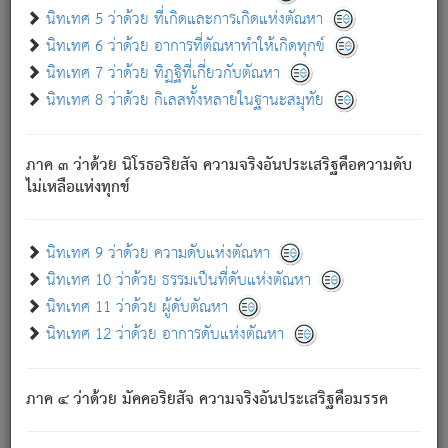
ด้วย.
นิทเทศ 5 ว่าด้วย ที่เกิดและการเกิดแห่งตัณหา
ความดับเพราะความสำรอกไม่เหลือ (แห่งภพทั้งหลาย)
นิทเทศ 6 ว่าด้วย อาการที่ตัณหาทำให้เกิดทุกข์
เพราะความสิ้นไปแห่งตัณหาโดยประการทั้งปวง นั้นคือ
นิทเทศ 7 ว่าด้วย ทิฏฐิที่เกี่ยวกับตัณหา
นิพพาน.
นิทเทศ 8 ว่าด้วย กิเลสทั้งหลายในฐานะสมุทัย
ภพใหม่ย่อมไม่มีแก่ภิกษุนั้น ผู้ดับเย็นสนิทแล้ว เพราะไม่มี
ความยึดมั่น
ภาค ๓ ว่าด้วย นิโรธอริยสัจ ความจริงอันประเสริฐคือความดับ
ภิกษุนั้น เป็นผู้ครอบงำมารได้แล้ว ชนะสงครามแล้ว ก้าวล่วง
ไม่เหลือแห่งทุกข์
ภพทั้งหลายทั้งปวงได้แล้ว เป็นผู้คงที่ (คือไม่เปลี่ยนแปลงอีกต่อ
ไป). ดังนี้แล
- อุ.ขุ.
๒๕/๑๒๑/๘๔
.
นิทเทศ 9 ว่าด้วย ความดับแห่งตัณหา
(ข้อความนี้ เป็นพระพุทธอุทานที่ทรงเปล่งออก ที่โคนต้นโพธิ์
นิทเทศ 10 ว่าด้วย ธรรมเป็นที่ดับแห่งตัณหา
เป็นที่ตรัสรู้ เมื่อตรัสรู้แล้วได้ 7 วัน)
นิทเทศ 11 ว่าด้วย ผู้ดับตัณหา
นิทเทศ 12 ว่าด้วย อาการดับแห่งตัณหา
เชื่อมโยงพระไตรปิฏก :
ภาค ๔ ว่าด้วย มัคคอริยสัจ ความจริงอันประเสริฐคือมรรค