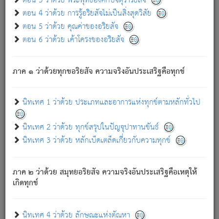
ตอน 3 ว่าด้วย พระพุทธองค์กับจตุราริยสัจ
ภพ.
ตอน 4 ว่าด้วย การรู้อริยสัจไม่เป็นสิ่งสุดวิสัย
สมณะหรือพราหมณ์เหล่าใด กล่าวความหลุดพ้นจากภพว่า
ตอน 5 ว่าด้วย คุณค่าของอริยสัจ
มีได้เพราะภพ เรากล่าวว่า สมณะหรือพราหมณ์ทั้งปวงนั้น
ตอน 6 ว่าด้วย เค้าโครงของอริยสัจ
มิใช่ผู้หลดพ้นจากภพ.
ถึงแม้สมณะหรือพราหมณ์เหล่าใด กล่าวความออกไปได้จาก
ภพ ว่ามีได้เพราะวิภพ
: เรากล่าวว่า สมณะหรือพราหมณ์ทั้ง
[2]
ภาค ๑ ว่าด้วยทุกขอริยสัจ ความจริงอันประเสริฐคือทุกข์
ปวงนั้น ก็ยังสลัดภพออกไปไม่ได้.
ก็ทุกข์นี้มีขึ้น เพราะอาศัยซึ่งอุปธิทั้งปวง.
นิทเทศ 1 ว่าด้วย ประเภทและอาการแห่งทุกข์ตามหลักทั่วไป
เพราะความสิ้นไปแห่งอุปาทานทั้งปวง ความเกิดขึ้นแห่ง
ทุกข์จึงไม่มี.
นิทเทศ 2 ว่าด้วย ทุกข์สรุปในปัญจุปาทานขันธ์
ท่านจงดูโลกนี้เถิด (จะเห็นว่า) สัตว์ทั้งหลายอันอวิชาหนา
นิทเทศ 3 ว่าด้วย หลักเบ็ดเตล็ดเกี่ยวกับความทุกข์
แน่นบังหนาแล้ว; และว่า สัตว์ผู้ยินดีในภพอันเป็นแล้วนั้น ย่อม
ไม่เป็นผู้หลุดพ้นไปจากภพได้. ก็ภพทั้งหลายเหล่าหนึ่งเหล่าใด
อันเป็นไปในที่หรือเวลาทั้งปวง
เพื่อความมีแห่งประโยชน์โดย
[3]
ภาค ๒ ว่าด้วย สมุทยอริยสัจ ความจริงอันประเสริฐคือเหตุให้
ประการทั้งปวง; ภพทั้งหลายทั้งหมดนั้น ไม่เที่ยง เป็นทุกข์ มี
เกิดทุกข์
ความแปรปรวนเป็นธรรมดา.
เมื่อบุคคลเห็นอยู่ซึ่งข้อนั้น ด้วยปัญญาอันชอบตามที่เป็นจริง
อย่างนี้อยู่; เขาย่อมละภวตัณหาได้ และไม่เพลิดเพลินวิภวตัณหา
นิทเทศ 4 ว่าด้วย ลักษณะแห่งตัณหา