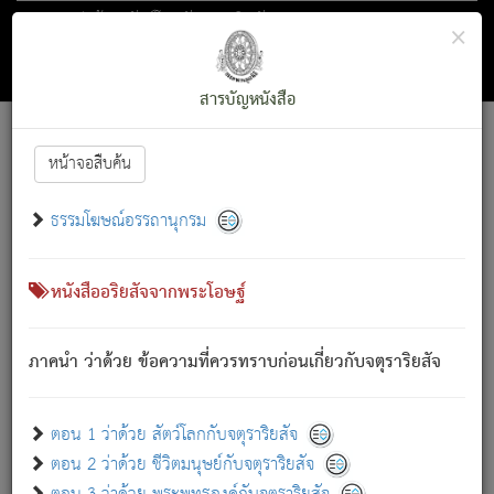
ตอน 1 ว่าด้วย สัตว์โลกกับจตุราริยสัจ
×
ถัดไป
ค้นหา
สารบัญ
สารบัญหนังสือ
[
Font :
15 ]
|
|
หน้าจอสืบค้น
ตรัสรู้แล้ว ทรงรำพึงถึงหมู่สัตว์
|
ธรรมโฆษณ์อรรถานุกรม
สัตว์โลกนี้ เกิดความเดือดร้อนแล้ว มีผัสสะบังหน้า
ย่อม
[1]
กล่าวซึ่งโรค (ความเสียดแทง) นั้นโดยความเป็นตัวเป็นตน
เขาสำคัญสิ่งใด โดยความเป็นประการใด แต่สิ่งนั้นย่อมเป็น
หนังสืออริยสัจจากพระโอษฐ์
(ตามที่เป็นจริง) โดยประการอื่นจากที่เขาสำคัญนั้น
สัตว์โลกติดข้องอยู่ในภพ ถูกภพบังหน้าแล้ว มีภพโดยความ
ภาคนำ ว่าด้วย ข้อความที่ควรทราบก่อนเกี่ยวกับจตุราริยสัจ
เป็นอย่างอื่น (จากที่มันเป็นอยู่จริง) จึงได้เพลิดเพลินยิ่งนักในภพ
นั้น
เขาเพลิดเพลินยิ่งนักในสิ่งใด สิ่งนั้นเป็นภัย (ที่เขาไม่รู้จัก)
:
ตอน 1 ว่าด้วย สัตว์โลกกับจตุราริยสัจ
เขากลัวต่อสิ่งใดสิ่งนั้นเป็นทุกข์
ตอน 2 ว่าด้วย ชีวิตมนุษย์กับจตุราริยสัจ
พรหมจรรย์นี้ อันบุคคลย่อมประพฤติ ก็เพื่อการละขาดซึ่ง