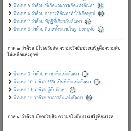
ด้วย.
นิทเทศ 5 ว่าด้วย ที่เกิดและการเกิดแห่งตัณหา
ความดับเพราะความสำรอกไม่เหลือ (แห่งภพทั้งหลาย)
นิทเทศ 6 ว่าด้วย อาการที่ตัณหาทำให้เกิดทุกข์
เพราะความสิ้นไปแห่งตัณหาโดยประการทั้งปวง นั้นคือ
นิทเทศ 7 ว่าด้วย ทิฏฐิที่เกี่ยวกับตัณหา
นิพพาน.
นิทเทศ 8 ว่าด้วย กิเลสทั้งหลายในฐานะสมุทัย
ภพใหม่ย่อมไม่มีแก่ภิกษุนั้น ผู้ดับเย็นสนิทแล้ว เพราะไม่มี
ความยึดมั่น
ภาค ๓ ว่าด้วย นิโรธอริยสัจ ความจริงอันประเสริฐคือความดับ
ภิกษุนั้น เป็นผู้ครอบงำมารได้แล้ว ชนะสงครามแล้ว ก้าวล่วง
ไม่เหลือแห่งทุกข์
ภพทั้งหลายทั้งปวงได้แล้ว เป็นผู้คงที่ (คือไม่เปลี่ยนแปลงอีกต่อ
ไป). ดังนี้แล
- อุ.ขุ.
๒๕/๑๒๑/๘๔
.
นิทเทศ 9 ว่าด้วย ความดับแห่งตัณหา
(ข้อความนี้ เป็นพระพุทธอุทานที่ทรงเปล่งออก ที่โคนต้นโพธิ์
นิทเทศ 10 ว่าด้วย ธรรมเป็นที่ดับแห่งตัณหา
เป็นที่ตรัสรู้ เมื่อตรัสรู้แล้วได้ 7 วัน)
นิทเทศ 11 ว่าด้วย ผู้ดับตัณหา
นิทเทศ 12 ว่าด้วย อาการดับแห่งตัณหา
เชื่อมโยงพระไตรปิฏก :
ภาค ๔ ว่าด้วย มัคคอริยสัจ ความจริงอันประเสริฐคือมรรค