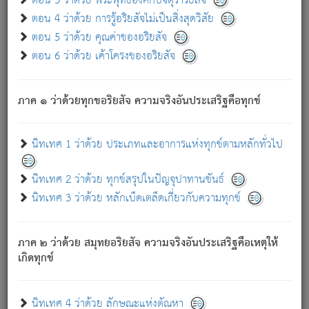
ตอน 3 ว่าด้วย พระพุทธองค์กับจตุราริยสัจ
ภพ.
ตอน 4 ว่าด้วย การรู้อริยสัจไม่เป็นสิ่งสุดวิสัย
สมณะหรือพราหมณ์เหล่าใด กล่าวความหลุดพ้นจากภพว่า
ตอน 5 ว่าด้วย คุณค่าของอริยสัจ
มีได้เพราะภพ เรากล่าวว่า สมณะหรือพราหมณ์ทั้งปวงนั้น
ตอน 6 ว่าด้วย เค้าโครงของอริยสัจ
มิใช่ผู้หลดพ้นจากภพ.
ถึงแม้สมณะหรือพราหมณ์เหล่าใด กล่าวความออกไปได้จาก
ภพ ว่ามีได้เพราะวิภพ
: เรากล่าวว่า สมณะหรือพราหมณ์ทั้ง
[2]
ภาค ๑ ว่าด้วยทุกขอริยสัจ ความจริงอันประเสริฐคือทุกข์
ปวงนั้น ก็ยังสลัดภพออกไปไม่ได้.
ก็ทุกข์นี้มีขึ้น เพราะอาศัยซึ่งอุปธิทั้งปวง.
นิทเทศ 1 ว่าด้วย ประเภทและอาการแห่งทุกข์ตามหลักทั่วไป
เพราะความสิ้นไปแห่งอุปาทานทั้งปวง ความเกิดขึ้นแห่ง
ทุกข์จึงไม่มี.
นิทเทศ 2 ว่าด้วย ทุกข์สรุปในปัญจุปาทานขันธ์
ท่านจงดูโลกนี้เถิด (จะเห็นว่า) สัตว์ทั้งหลายอันอวิชาหนา
นิทเทศ 3 ว่าด้วย หลักเบ็ดเตล็ดเกี่ยวกับความทุกข์
แน่นบังหนาแล้ว; และว่า สัตว์ผู้ยินดีในภพอันเป็นแล้วนั้น ย่อม
ไม่เป็นผู้หลุดพ้นไปจากภพได้. ก็ภพทั้งหลายเหล่าหนึ่งเหล่าใด
อันเป็นไปในที่หรือเวลาทั้งปวง
เพื่อความมีแห่งประโยชน์โดย
[3]
ภาค ๒ ว่าด้วย สมุทยอริยสัจ ความจริงอันประเสริฐคือเหตุให้
ประการทั้งปวง; ภพทั้งหลายทั้งหมดนั้น ไม่เที่ยง เป็นทุกข์ มี
เกิดทุกข์
ความแปรปรวนเป็นธรรมดา.
เมื่อบุคคลเห็นอยู่ซึ่งข้อนั้น ด้วยปัญญาอันชอบตามที่เป็นจริง
อย่างนี้อยู่; เขาย่อมละภวตัณหาได้ และไม่เพลิดเพลินวิภวตัณหา
นิทเทศ 4 ว่าด้วย ลักษณะแห่งตัณหา