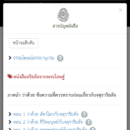
ตอน 1 ว่าด้วย สัตว์โลกกับจตุราริยสัจ
×
ถัดไป
ค้นหา
สารบัญ
สารบัญหนังสือ
[
Font :
15 ]
|
|
หน้าจอสืบค้น
ตรัสรู้แล้ว ทรงรำพึงถึงหมู่สัตว์
|
ธรรมโฆษณ์อรรถานุกรม
สัตว์โลกนี้ เกิดความเดือดร้อนแล้ว มีผัสสะบังหน้า
ย่อม
[1]
กล่าวซึ่งโรค (ความเสียดแทง) นั้นโดยความเป็นตัวเป็นตน
เขาสำคัญสิ่งใด โดยความเป็นประการใด แต่สิ่งนั้นย่อมเป็น
หนังสืออริยสัจจากพระโอษฐ์
(ตามที่เป็นจริง) โดยประการอื่นจากที่เขาสำคัญนั้น
สัตว์โลกติดข้องอยู่ในภพ ถูกภพบังหน้าแล้ว มีภพโดยความ
ภาคนำ ว่าด้วย ข้อความที่ควรทราบก่อนเกี่ยวกับจตุราริยสัจ
เป็นอย่างอื่น (จากที่มันเป็นอยู่จริง) จึงได้เพลิดเพลินยิ่งนักในภพ
นั้น
เขาเพลิดเพลินยิ่งนักในสิ่งใด สิ่งนั้นเป็นภัย (ที่เขาไม่รู้จัก)
:
ตอน 1 ว่าด้วย สัตว์โลกกับจตุราริยสัจ
เขากลัวต่อสิ่งใดสิ่งนั้นเป็นทุกข์
ตอน 2 ว่าด้วย ชีวิตมนุษย์กับจตุราริยสัจ
พรหมจรรย์นี้ อันบุคคลย่อมประพฤติ ก็เพื่อการละขาดซึ่ง