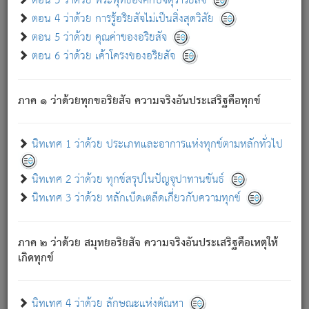
ตอน 3 ว่าด้วย พระพุทธองค์กับจตุราริยสัจ
ภพ.
ตอน 4 ว่าด้วย การรู้อริยสัจไม่เป็นสิ่งสุดวิสัย
สมณะหรือพราหมณ์เหล่าใด กล่าวความหลุดพ้นจากภพว่า
ตอน 5 ว่าด้วย คุณค่าของอริยสัจ
มีได้เพราะภพ เรากล่าวว่า สมณะหรือพราหมณ์ทั้งปวงนั้น
ตอน 6 ว่าด้วย เค้าโครงของอริยสัจ
มิใช่ผู้หลดพ้นจากภพ.
ถึงแม้สมณะหรือพราหมณ์เหล่าใด กล่าวความออกไปได้จาก
ภพ ว่ามีได้เพราะวิภพ
: เรากล่าวว่า สมณะหรือพราหมณ์ทั้ง
[2]
ภาค ๑ ว่าด้วยทุกขอริยสัจ ความจริงอันประเสริฐคือทุกข์
ปวงนั้น ก็ยังสลัดภพออกไปไม่ได้.
ก็ทุกข์นี้มีขึ้น เพราะอาศัยซึ่งอุปธิทั้งปวง.
นิทเทศ 1 ว่าด้วย ประเภทและอาการแห่งทุกข์ตามหลักทั่วไป
เพราะความสิ้นไปแห่งอุปาทานทั้งปวง ความเกิดขึ้นแห่ง
ทุกข์จึงไม่มี.
นิทเทศ 2 ว่าด้วย ทุกข์สรุปในปัญจุปาทานขันธ์
ท่านจงดูโลกนี้เถิด (จะเห็นว่า) สัตว์ทั้งหลายอันอวิชาหนา
นิทเทศ 3 ว่าด้วย หลักเบ็ดเตล็ดเกี่ยวกับความทุกข์
แน่นบังหนาแล้ว; และว่า สัตว์ผู้ยินดีในภพอันเป็นแล้วนั้น ย่อม
ไม่เป็นผู้หลุดพ้นไปจากภพได้. ก็ภพทั้งหลายเหล่าหนึ่งเหล่าใด
อันเป็นไปในที่หรือเวลาทั้งปวง
เพื่อความมีแห่งประโยชน์โดย
[3]
ภาค ๒ ว่าด้วย สมุทยอริยสัจ ความจริงอันประเสริฐคือเหตุให้
ประการทั้งปวง; ภพทั้งหลายทั้งหมดนั้น ไม่เที่ยง เป็นทุกข์ มี
เกิดทุกข์
ความแปรปรวนเป็นธรรมดา.
เมื่อบุคคลเห็นอยู่ซึ่งข้อนั้น ด้วยปัญญาอันชอบตามที่เป็นจริง
อย่างนี้อยู่; เขาย่อมละภวตัณหาได้ และไม่เพลิดเพลินวิภวตัณหา
นิทเทศ 4 ว่าด้วย ลักษณะแห่งตัณหา