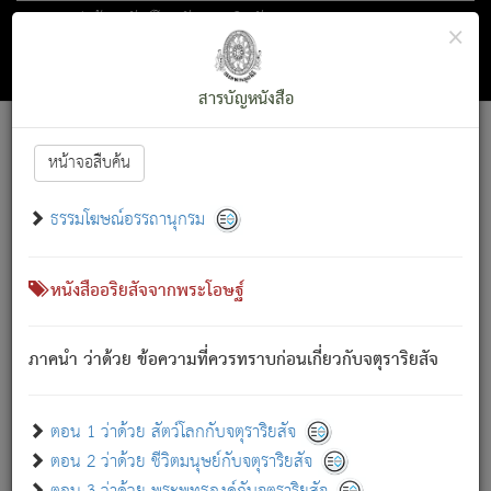
ตอน 1 ว่าด้วย สัตว์โลกกับจตุราริยสัจ
×
ถัดไป
ค้นหา
สารบัญ
สารบัญหนังสือ
[
Font :
15 ]
|
|
หน้าจอสืบค้น
ตรัสรู้แล้ว ทรงรำพึงถึงหมู่สัตว์
|
ธรรมโฆษณ์อรรถานุกรม
สัตว์โลกนี้ เกิดความเดือดร้อนแล้ว มีผัสสะบังหน้า
ย่อม
[1]
กล่าวซึ่งโรค (ความเสียดแทง) นั้นโดยความเป็นตัวเป็นตน
เขาสำคัญสิ่งใด โดยความเป็นประการใด แต่สิ่งนั้นย่อมเป็น
หนังสืออริยสัจจากพระโอษฐ์
(ตามที่เป็นจริง) โดยประการอื่นจากที่เขาสำคัญนั้น
สัตว์โลกติดข้องอยู่ในภพ ถูกภพบังหน้าแล้ว มีภพโดยความ
ภาคนำ ว่าด้วย ข้อความที่ควรทราบก่อนเกี่ยวกับจตุราริยสัจ
เป็นอย่างอื่น (จากที่มันเป็นอยู่จริง) จึงได้เพลิดเพลินยิ่งนักในภพ
นั้น
เขาเพลิดเพลินยิ่งนักในสิ่งใด สิ่งนั้นเป็นภัย (ที่เขาไม่รู้จัก)
:
ตอน 1 ว่าด้วย สัตว์โลกกับจตุราริยสัจ
เขากลัวต่อสิ่งใดสิ่งนั้นเป็นทุกข์
ตอน 2 ว่าด้วย ชีวิตมนุษย์กับจตุราริยสัจ
พรหมจรรย์นี้ อันบุคคลย่อมประพฤติ ก็เพื่อการละขาดซึ่ง