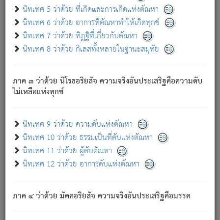
ด้วย.
นิทเทศ 5 ว่าด้วย ที่เกิดและการเกิดแห่งตัณหา
ความดับเพราะความสำรอกไม่เหลือ (แห่งภพทั้งหลาย)
นิทเทศ 6 ว่าด้วย อาการที่ตัณหาทำให้เกิดทุกข์
เพราะความสิ้นไปแห่งตัณหาโดยประการทั้งปวง นั้นคือ
นิทเทศ 7 ว่าด้วย ทิฏฐิที่เกี่ยวกับตัณหา
นิพพาน.
นิทเทศ 8 ว่าด้วย กิเลสทั้งหลายในฐานะสมุทัย
ภพใหม่ย่อมไม่มีแก่ภิกษุนั้น ผู้ดับเย็นสนิทแล้ว เพราะไม่มี
ความยึดมั่น
ภาค ๓ ว่าด้วย นิโรธอริยสัจ ความจริงอันประเสริฐคือความดับ
ภิกษุนั้น เป็นผู้ครอบงำมารได้แล้ว ชนะสงครามแล้ว ก้าวล่วง
ไม่เหลือแห่งทุกข์
ภพทั้งหลายทั้งปวงได้แล้ว เป็นผู้คงที่ (คือไม่เปลี่ยนแปลงอีกต่อ
ไป). ดังนี้แล
- อุ.ขุ.
๒๕/๑๒๑/๘๔
.
นิทเทศ 9 ว่าด้วย ความดับแห่งตัณหา
(ข้อความนี้ เป็นพระพุทธอุทานที่ทรงเปล่งออก ที่โคนต้นโพธิ์
นิทเทศ 10 ว่าด้วย ธรรมเป็นที่ดับแห่งตัณหา
เป็นที่ตรัสรู้ เมื่อตรัสรู้แล้วได้ 7 วัน)
นิทเทศ 11 ว่าด้วย ผู้ดับตัณหา
นิทเทศ 12 ว่าด้วย อาการดับแห่งตัณหา
เชื่อมโยงพระไตรปิฏก :
ภาค ๔ ว่าด้วย มัคคอริยสัจ ความจริงอันประเสริฐคือมรรค