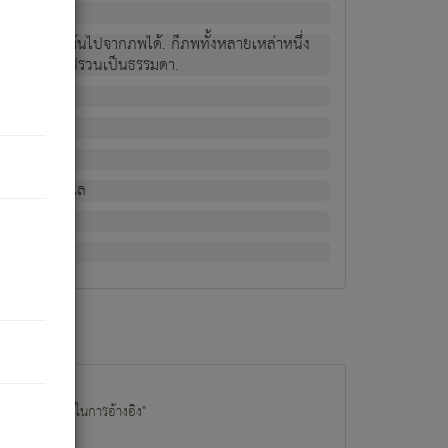
ม่เป็นผู้หลุดพ้นไปจากภพได้. ก็ภพทั้งหลายเหล่าหนึ่ง
กข์ มีความแปรปรวนเป็นธรรมดา.
ณหาด้วย.
น.
อไป). ดังนี้แล
นนำข้อมูลไปใช้ในการอ้างอิง"