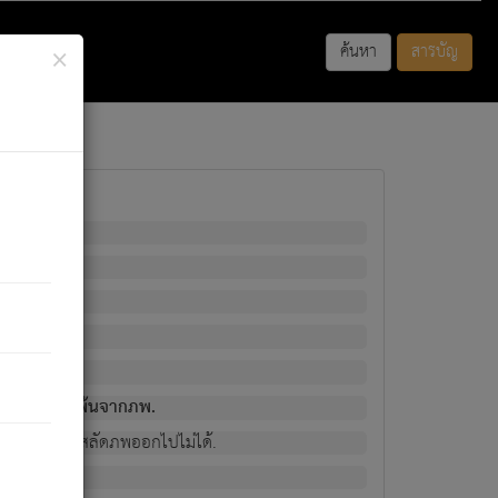
×
ค้นหา
สารบัญ
พนั้น
มิใช่ผู้หลดพ้นจากภพ.
วงนั้น ก็ยังสลัดภพออกไปไม่ได้.