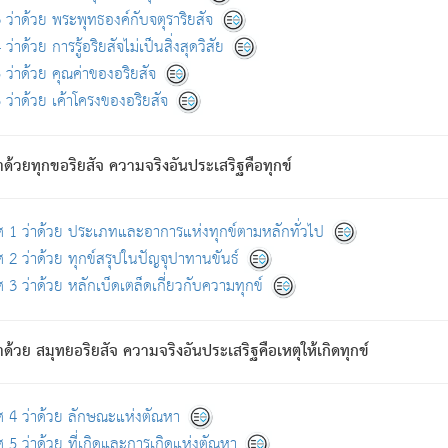
ดขึ้นแห่งทุกข์จึงไม่มี.
ว่าด้วย พระพุทธองค์กับจตุราริยสัจ
อันอวิชาหนาแน่นบังหนาแล้ว; และว่า สัตว์ผู้ยินดีในภพอันเป็นแล้วนั้น ย่อมไ
ว่าด้วย การรู้อริยสัจไม่เป็นสิ่งสุดวิสัย
ห่งประโยชน์โดยประการทั้งปวง; ภพทั้งหลายทั้งหมดนั้น ไม่เที่ยง เป็นทุ
ว่าด้วย คุณค่าของอริยสัจ
อบตามที่เป็นจริงอย่างนี้อยู่; เขาย่อมละภวตัณหาได้ และไม่เพลิดเพลินวิภวตั
ว่าด้วย เค้าโครงของอริยสัจ
ั้งหลาย) เพราะความสิ้นไปแห่งตัณหาโดยประการทั้งปวง นั้นคือนิพพา
ว เพราะไม่มีความยึดมั่น
าด้วยทุกขอริยสัจ ความจริงอันประเสริฐคือทุกข์
ล้ว ก้าวล่วงภพทั้งหลายทั้งปวงได้แล้ว เป็นผู้คงที่ (คือไม่เปลี่ยนแปลงอีกต่
ศ 1 ว่าด้วย ประเภทและอาการแห่งทุกข์ตามหลักทั่วไป
คนต้นโพธิ์เป็นที่ตรัสรู้ เมื่อตรัสรู้แล้วได้ 7 วัน)
 2 ว่าด้วย ทุกข์สรุปในปัญจุปาทานขันธ์
 3 ว่าด้วย หลักเบ็ดเตล็ดเกี่ยวกับความทุกข์
ด้วย สมุทยอริยสัจ ความจริงอันประเสริฐคือเหตุให้เกิดทุกข์
กที่สุด ผู้ศึกษาก็พึงตรวจสอบกับตัวเล่มหนังสือต้นฉบับ ที่มีการพิมพ์ครั้งล่าสุด ก่อ
ศ 4 ว่าด้วย ลักษณะแห่งตัณหา
 5 ว่าด้วย ที่เกิดและการเกิดแห่งตัณหา