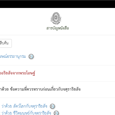
สารบัญหนังสือ
สืบค้น
งหน้า
ย่อมกล่าวซึ่งโรค (ความเสียดแทง) นั้นโดยความเป็นตัวเป็นตน
[1]
ฆษณ์อรรถานุกรม
ั้นย่อมเป็น (ตามที่เป็นจริง) โดยประการอื่นจากที่เขาสำคัญนั้น
พโดยความเป็นอย่างอื่น (จากที่มันเป็นอยู่จริง) จึงได้เพลิดเพลินยิ่งนักในภ
ืออริยสัจจากพระโอษฐ์
่เขาไม่รู้จัก)
: เขากลัวต่อสิ่งใดสิ่งนั้นเป็นทุกข์
การละขาดซึ่งภพ.
าด้วย ข้อความที่ควรทราบก่อนเกี่ยวกับจตุราริยสัจ
้นจากภพว่ามีได้เพราะภพ เรากล่าวว่า สมณะหรือพราหมณ์ทั้งปวงนั้น 
อกไปได้จากภพ ว่ามีได้เพราะวิภพ
: เรากล่าวว่า สมณะหรือพราหมณ์ทั้งป
[2]
ว่าด้วย สัตว์โลกกับจตุราริยสัจ
ว่าด้วย ชีวิตมนุษย์กับจตุราริยสัจ