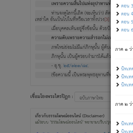
เพราะความสิ้นไปแห่งอุปาทานทั้งปวง ความเกิ
ตอน 3 
ท่านจงดูโลกนี้เถิด (จะเห็นว่า) สัตว์ทั้งหลาย
ตอน 4 
เหล่าใด อันเป็นไปในที่หรือเวลาทั้งปวง
เพื่อความมีแ
[3]
ตอน 5 
เมื่อบุคคลเห็นอยู่ซึ่งข้อนั้น ด้วยปัญญาอันช
ตอน 6 
ความดับเพราะความสำรอกไม่เหลือ (แห่งภพท
ภพใหม่ย่อมไม่มีแก่ภิกษุนั้น ผู้ดับเย็นสนิทแล้
ภาค ๑ ว่
ภิกษุนั้น เป็นผู้ครอบงำมารได้แล้ว ชนะสงครามแ
- อุ.ขุ.
๒๕/๑๒๑/๘๔
.
นิทเท
(ข้อความนี้ เป็นพระพุทธอุทานที่ทรงเปล่งออก ที่โ
นิทเทศ
นิทเทศ
เชื่อมโยงพระไตรปิฏก :
ภาค ๒ ว่า
เกี่ยวกับธรรมโฆษณ์ออนไลน์ (Disclaimer)
แม้ระบบ "ธรรมโฆษณ์ออนไลน์" พยายามปรับปรุงข้อมูลให้ถูกต้องมา
นิทเท
นิทเทศ