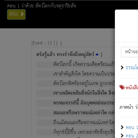
ตอน 1 ว่าด้วย สัตว์โลกกับจตุราริยสัจ
ถัดไป
[
Font :
15 ]
|
|
หน้าจอ
ตรัสรู้แล้ว ทรงรำพึงถึงหมู่สัตว์
|
สัตว์โลกนี้ เกิดความเดือดร้อนแล้ว มีผัสสะบั
ธรรมโ
เขาสำคัญสิ่งใด โดยความเป็นประการใด แต่สิ่งน
สัตว์โลกติดข้องอยู่ในภพ ถูกภพบังหน้าแล้ว มีภ
หนังส
เขาเพลิดเพลินยิ่งนักในสิ่งใด สิ่งนั้นเป็นภัย (ที
พรหมจรรย์นี้ อันบุคคลย่อมประพฤติ ก็เพื่อ
ภาคนำ ว่
สมณะหรือพราหมณ์เหล่าใด กล่าวความหลุดพ
ถึงแม้สมณะหรือพราหมณ์เหล่าใด กล่าวความอ
ตอน 1 
ก็ทุกข์นี้มีขึ้น เพราะอาศัยซึ่งอุปธิทั้งปวง.
ตอน 2 