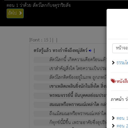
ตอน 1 ว่าด้วย สัตว์โลกกับจตุราริยสัจ
ถัดไป
[
Font :
15 ]
|
|
หน้าจอ
ตรัสรู้แล้ว ทรงรำพึงถึงหมู่สัตว์
|
สัตว์โลกนี้ เกิดความเดือดร้อนแล้ว มีผัสสะบั
ธรรมโ
เขาสำคัญสิ่งใด โดยความเป็นประการใด แต่สิ่งน
สัตว์โลกติดข้องอยู่ในภพ ถูกภพบังหน้าแล้ว มีภ
หนังส
เขาเพลิดเพลินยิ่งนักในสิ่งใด สิ่งนั้นเป็นภัย (ที
พรหมจรรย์นี้ อันบุคคลย่อมประพฤติ ก็เพื่อ
ภาคนำ ว่
สมณะหรือพราหมณ์เหล่าใด กล่าวความหลุดพ
ถึงแม้สมณะหรือพราหมณ์เหล่าใด กล่าวความอ
ตอน 1 
ก็ทุกข์นี้มีขึ้น เพราะอาศัยซึ่งอุปธิทั้งปวง.
ตอน 2 