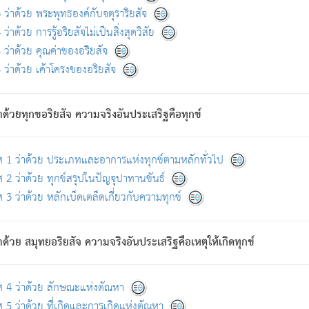
ดขึ้นแห่งทุกข์จึงไม่มี.
ว่าด้วย พระพุทธองค์กับจตุราริยสัจ
อันอวิชาหนาแน่นบังหนาแล้ว; และว่า สัตว์ผู้ยินดีในภพอันเป็นแล้วนั้น ย่อมไ
ว่าด้วย การรู้อริยสัจไม่เป็นสิ่งสุดวิสัย
ห่งประโยชน์โดยประการทั้งปวง; ภพทั้งหลายทั้งหมดนั้น ไม่เที่ยง เป็นทุ
ว่าด้วย คุณค่าของอริยสัจ
อบตามที่เป็นจริงอย่างนี้อยู่; เขาย่อมละภวตัณหาได้ และไม่เพลิดเพลินวิภวตั
ว่าด้วย เค้าโครงของอริยสัจ
ั้งหลาย) เพราะความสิ้นไปแห่งตัณหาโดยประการทั้งปวง นั้นคือนิพพา
ว เพราะไม่มีความยึดมั่น
าด้วยทุกขอริยสัจ ความจริงอันประเสริฐคือทุกข์
ล้ว ก้าวล่วงภพทั้งหลายทั้งปวงได้แล้ว เป็นผู้คงที่ (คือไม่เปลี่ยนแปลงอีกต่
ศ 1 ว่าด้วย ประเภทและอาการแห่งทุกข์ตามหลักทั่วไป
คนต้นโพธิ์เป็นที่ตรัสรู้ เมื่อตรัสรู้แล้วได้ 7 วัน)
 2 ว่าด้วย ทุกข์สรุปในปัญจุปาทานขันธ์
 3 ว่าด้วย หลักเบ็ดเตล็ดเกี่ยวกับความทุกข์
ด้วย สมุทยอริยสัจ ความจริงอันประเสริฐคือเหตุให้เกิดทุกข์
กที่สุด ผู้ศึกษาก็พึงตรวจสอบกับตัวเล่มหนังสือต้นฉบับ ที่มีการพิมพ์ครั้งล่าสุด ก่อ
ศ 4 ว่าด้วย ลักษณะแห่งตัณหา
 5 ว่าด้วย ที่เกิดและการเกิดแห่งตัณหา