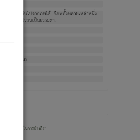
ม่เป็นผู้หลุดพ้นไปจากภพได้. ก็ภพทั้งหลายเหล่าหนึ่ง
กข์ มีความแปรปรวนเป็นธรรมดา.
ณหาด้วย.
น.
อไป). ดังนี้แล
นนำข้อมูลไปใช้ในการอ้างอิง"