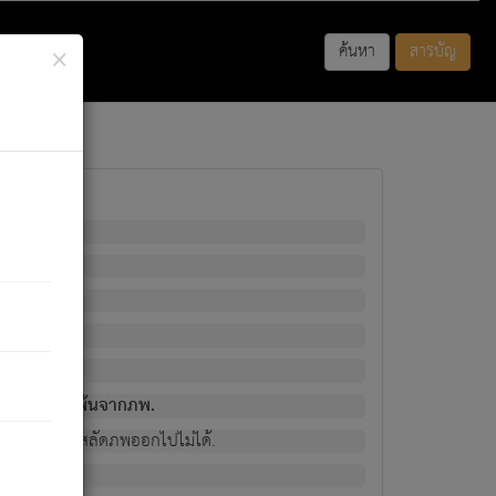
×
ค้นหา
สารบัญ
พนั้น
มิใช่ผู้หลดพ้นจากภพ.
วงนั้น ก็ยังสลัดภพออกไปไม่ได้.