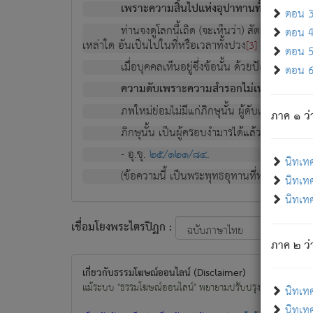
เพราะความสิ้นไปแห่งอุปาทานทั้งปวง ความเกิ
ตอน 3 
ท่านจงดูโลกนี้เถิด (จะเห็นว่า) สัตว์ทั้งหลาย
ตอน 4 
เหล่าใด อันเป็นไปในที่หรือเวลาทั้งปวง
เพื่อความมีแ
[3]
ตอน 5 
เมื่อบุคคลเห็นอยู่ซึ่งข้อนั้น ด้วยปัญญาอันช
ตอน 6 
ความดับเพราะความสำรอกไม่เหลือ (แห่งภพท
ภพใหม่ย่อมไม่มีแก่ภิกษุนั้น ผู้ดับเย็นสนิทแล้
ภาค ๑ ว่
ภิกษุนั้น เป็นผู้ครอบงำมารได้แล้ว ชนะสงครามแ
- อุ.ขุ.
๒๕/๑๒๑/๘๔
.
นิทเท
(ข้อความนี้ เป็นพระพุทธอุทานที่ทรงเปล่งออก ที่โ
นิทเทศ
นิทเทศ
เชื่อมโยงพระไตรปิฏก :
ภาค ๒ ว่า
เกี่ยวกับธรรมโฆษณ์ออนไลน์ (Disclaimer)
แม้ระบบ "ธรรมโฆษณ์ออนไลน์" พยายามปรับปรุงข้อมูลให้ถูกต้องมา
นิทเท
นิทเทศ