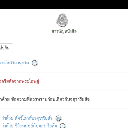
สารบัญหนังสือ
สืบค้น
งหน้า
ย่อมกล่าวซึ่งโรค (ความเสียดแทง) นั้นโดยความเป็นตัวเป็นตน
[1]
ฆษณ์อรรถานุกรม
ั้นย่อมเป็น (ตามที่เป็นจริง) โดยประการอื่นจากที่เขาสำคัญนั้น
พโดยความเป็นอย่างอื่น (จากที่มันเป็นอยู่จริง) จึงได้เพลิดเพลินยิ่งนักในภ
ืออริยสัจจากพระโอษฐ์
่เขาไม่รู้จัก)
: เขากลัวต่อสิ่งใดสิ่งนั้นเป็นทุกข์
การละขาดซึ่งภพ.
าด้วย ข้อความที่ควรทราบก่อนเกี่ยวกับจตุราริยสัจ
้นจากภพว่ามีได้เพราะภพ เรากล่าวว่า สมณะหรือพราหมณ์ทั้งปวงนั้น 
อกไปได้จากภพ ว่ามีได้เพราะวิภพ
: เรากล่าวว่า สมณะหรือพราหมณ์ทั้งป
[2]
ว่าด้วย สัตว์โลกกับจตุราริยสัจ
ว่าด้วย ชีวิตมนุษย์กับจตุราริยสัจ