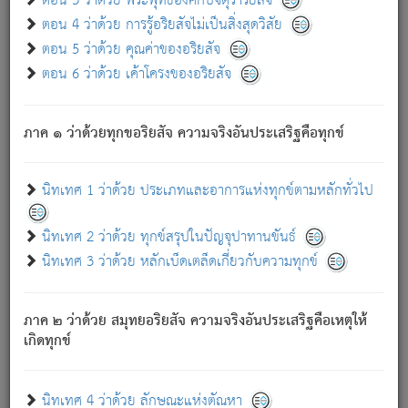
ตอน 3 ว่าด้วย พระพุทธองค์กับจตุราริยสัจ
ภพ.
ตอน 4 ว่าด้วย การรู้อริยสัจไม่เป็นสิ่งสุดวิสัย
สมณะหรือพราหมณ์เหล่าใด กล่าวความหลุดพ้นจากภพว่า
ตอน 5 ว่าด้วย คุณค่าของอริยสัจ
มีได้เพราะภพ เรากล่าวว่า สมณะหรือพราหมณ์ทั้งปวงนั้น
ตอน 6 ว่าด้วย เค้าโครงของอริยสัจ
มิใช่ผู้หลดพ้นจากภพ.
ถึงแม้สมณะหรือพราหมณ์เหล่าใด กล่าวความออกไปได้จาก
ภพ ว่ามีได้เพราะวิภพ
: เรากล่าวว่า สมณะหรือพราหมณ์ทั้ง
[2]
ภาค ๑ ว่าด้วยทุกขอริยสัจ ความจริงอันประเสริฐคือทุกข์
ปวงนั้น ก็ยังสลัดภพออกไปไม่ได้.
ก็ทุกข์นี้มีขึ้น เพราะอาศัยซึ่งอุปธิทั้งปวง.
นิทเทศ 1 ว่าด้วย ประเภทและอาการแห่งทุกข์ตามหลักทั่วไป
เพราะความสิ้นไปแห่งอุปาทานทั้งปวง ความเกิดขึ้นแห่ง
ทุกข์จึงไม่มี.
นิทเทศ 2 ว่าด้วย ทุกข์สรุปในปัญจุปาทานขันธ์
ท่านจงดูโลกนี้เถิด (จะเห็นว่า) สัตว์ทั้งหลายอันอวิชาหนา
นิทเทศ 3 ว่าด้วย หลักเบ็ดเตล็ดเกี่ยวกับความทุกข์
แน่นบังหนาแล้ว; และว่า สัตว์ผู้ยินดีในภพอันเป็นแล้วนั้น ย่อม
ไม่เป็นผู้หลุดพ้นไปจากภพได้. ก็ภพทั้งหลายเหล่าหนึ่งเหล่าใด
อันเป็นไปในที่หรือเวลาทั้งปวง
เพื่อความมีแห่งประโยชน์โดย
[3]
ภาค ๒ ว่าด้วย สมุทยอริยสัจ ความจริงอันประเสริฐคือเหตุให้
ประการทั้งปวง; ภพทั้งหลายทั้งหมดนั้น ไม่เที่ยง เป็นทุกข์ มี
เกิดทุกข์
ความแปรปรวนเป็นธรรมดา.
เมื่อบุคคลเห็นอยู่ซึ่งข้อนั้น ด้วยปัญญาอันชอบตามที่เป็นจริง
อย่างนี้อยู่; เขาย่อมละภวตัณหาได้ และไม่เพลิดเพลินวิภวตัณหา
นิทเทศ 4 ว่าด้วย ลักษณะแห่งตัณหา