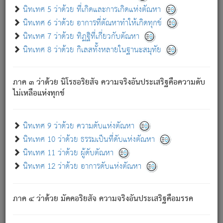
ด้วย.
นิทเทศ 5 ว่าด้วย ที่เกิดและการเกิดแห่งตัณหา
ความดับเพราะความสำรอกไม่เหลือ (แห่งภพทั้งหลาย)
นิทเทศ 6 ว่าด้วย อาการที่ตัณหาทำให้เกิดทุกข์
เพราะความสิ้นไปแห่งตัณหาโดยประการทั้งปวง นั้นคือ
นิทเทศ 7 ว่าด้วย ทิฏฐิที่เกี่ยวกับตัณหา
นิพพาน.
นิทเทศ 8 ว่าด้วย กิเลสทั้งหลายในฐานะสมุทัย
ภพใหม่ย่อมไม่มีแก่ภิกษุนั้น ผู้ดับเย็นสนิทแล้ว เพราะไม่มี
ความยึดมั่น
ภาค ๓ ว่าด้วย นิโรธอริยสัจ ความจริงอันประเสริฐคือความดับ
ภิกษุนั้น เป็นผู้ครอบงำมารได้แล้ว ชนะสงครามแล้ว ก้าวล่วง
ไม่เหลือแห่งทุกข์
ภพทั้งหลายทั้งปวงได้แล้ว เป็นผู้คงที่ (คือไม่เปลี่ยนแปลงอีกต่อ
ไป). ดังนี้แล
- อุ.ขุ.
๒๕/๑๒๑/๘๔
.
นิทเทศ 9 ว่าด้วย ความดับแห่งตัณหา
(ข้อความนี้ เป็นพระพุทธอุทานที่ทรงเปล่งออก ที่โคนต้นโพธิ์
นิทเทศ 10 ว่าด้วย ธรรมเป็นที่ดับแห่งตัณหา
เป็นที่ตรัสรู้ เมื่อตรัสรู้แล้วได้ 7 วัน)
นิทเทศ 11 ว่าด้วย ผู้ดับตัณหา
นิทเทศ 12 ว่าด้วย อาการดับแห่งตัณหา
เชื่อมโยงพระไตรปิฏก :
ภาค ๔ ว่าด้วย มัคคอริยสัจ ความจริงอันประเสริฐคือมรรค