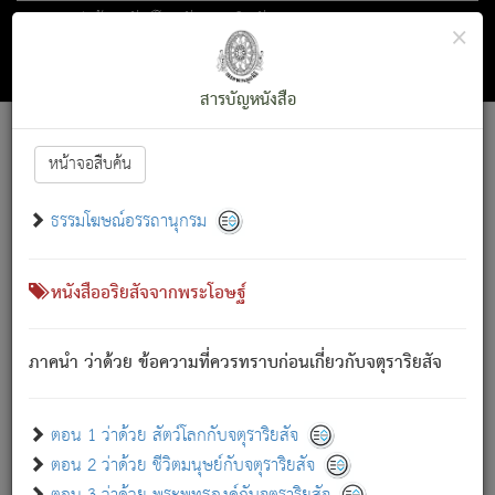
ตอน 1 ว่าด้วย สัตว์โลกกับจตุราริยสัจ
×
ถัดไป
ค้นหา
สารบัญ
สารบัญหนังสือ
[
Font :
15 ]
|
|
หน้าจอสืบค้น
ตรัสรู้แล้ว ทรงรำพึงถึงหมู่สัตว์
|
ธรรมโฆษณ์อรรถานุกรม
สัตว์โลกนี้ เกิดความเดือดร้อนแล้ว มีผัสสะบังหน้า
ย่อม
[1]
กล่าวซึ่งโรค (ความเสียดแทง) นั้นโดยความเป็นตัวเป็นตน
เขาสำคัญสิ่งใด โดยความเป็นประการใด แต่สิ่งนั้นย่อมเป็น
หนังสืออริยสัจจากพระโอษฐ์
(ตามที่เป็นจริง) โดยประการอื่นจากที่เขาสำคัญนั้น
สัตว์โลกติดข้องอยู่ในภพ ถูกภพบังหน้าแล้ว มีภพโดยความ
ภาคนำ ว่าด้วย ข้อความที่ควรทราบก่อนเกี่ยวกับจตุราริยสัจ
เป็นอย่างอื่น (จากที่มันเป็นอยู่จริง) จึงได้เพลิดเพลินยิ่งนักในภพ
นั้น
เขาเพลิดเพลินยิ่งนักในสิ่งใด สิ่งนั้นเป็นภัย (ที่เขาไม่รู้จัก)
:
ตอน 1 ว่าด้วย สัตว์โลกกับจตุราริยสัจ
เขากลัวต่อสิ่งใดสิ่งนั้นเป็นทุกข์
ตอน 2 ว่าด้วย ชีวิตมนุษย์กับจตุราริยสัจ
พรหมจรรย์นี้ อันบุคคลย่อมประพฤติ ก็เพื่อการละขาดซึ่ง