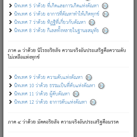
ด้วย.
นิทเทศ 5 ว่าด้วย ที่เกิดและการเกิดแห่งตัณหา
ความดับเพราะความสำรอกไม่เหลือ (แห่งภพทั้งหลาย)
นิทเทศ 6 ว่าด้วย อาการที่ตัณหาทำให้เกิดทุกข์
เพราะความสิ้นไปแห่งตัณหาโดยประการทั้งปวง นั้นคือ
นิทเทศ 7 ว่าด้วย ทิฏฐิที่เกี่ยวกับตัณหา
นิพพาน.
นิทเทศ 8 ว่าด้วย กิเลสทั้งหลายในฐานะสมุทัย
ภพใหม่ย่อมไม่มีแก่ภิกษุนั้น ผู้ดับเย็นสนิทแล้ว เพราะไม่มี
ความยึดมั่น
ภาค ๓ ว่าด้วย นิโรธอริยสัจ ความจริงอันประเสริฐคือความดับ
ภิกษุนั้น เป็นผู้ครอบงำมารได้แล้ว ชนะสงครามแล้ว ก้าวล่วง
ไม่เหลือแห่งทุกข์
ภพทั้งหลายทั้งปวงได้แล้ว เป็นผู้คงที่ (คือไม่เปลี่ยนแปลงอีกต่อ
ไป). ดังนี้แล
- อุ.ขุ.
๒๕/๑๒๑/๘๔
.
นิทเทศ 9 ว่าด้วย ความดับแห่งตัณหา
(ข้อความนี้ เป็นพระพุทธอุทานที่ทรงเปล่งออก ที่โคนต้นโพธิ์
นิทเทศ 10 ว่าด้วย ธรรมเป็นที่ดับแห่งตัณหา
เป็นที่ตรัสรู้ เมื่อตรัสรู้แล้วได้ 7 วัน)
นิทเทศ 11 ว่าด้วย ผู้ดับตัณหา
นิทเทศ 12 ว่าด้วย อาการดับแห่งตัณหา
เชื่อมโยงพระไตรปิฏก :
ภาค ๔ ว่าด้วย มัคคอริยสัจ ความจริงอันประเสริฐคือมรรค