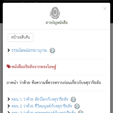
ตอน 1 ว่าด้วย สัตว์โลกกับจตุราริยสัจ
×
ถัดไป
ค้นหา
สารบัญ
สารบัญหนังสือ
[
Font :
15 ]
|
|
หน้าจอสืบค้น
ตรัสรู้แล้ว ทรงรำพึงถึงหมู่สัตว์
|
ธรรมโฆษณ์อรรถานุกรม
สัตว์โลกนี้ เกิดความเดือดร้อนแล้ว มีผัสสะบังหน้า
ย่อม
[1]
กล่าวซึ่งโรค (ความเสียดแทง) นั้นโดยความเป็นตัวเป็นตน
เขาสำคัญสิ่งใด โดยความเป็นประการใด แต่สิ่งนั้นย่อมเป็น
หนังสืออริยสัจจากพระโอษฐ์
(ตามที่เป็นจริง) โดยประการอื่นจากที่เขาสำคัญนั้น
สัตว์โลกติดข้องอยู่ในภพ ถูกภพบังหน้าแล้ว มีภพโดยความ
ภาคนำ ว่าด้วย ข้อความที่ควรทราบก่อนเกี่ยวกับจตุราริยสัจ
เป็นอย่างอื่น (จากที่มันเป็นอยู่จริง) จึงได้เพลิดเพลินยิ่งนักในภพ
นั้น
เขาเพลิดเพลินยิ่งนักในสิ่งใด สิ่งนั้นเป็นภัย (ที่เขาไม่รู้จัก)
:
ตอน 1 ว่าด้วย สัตว์โลกกับจตุราริยสัจ
เขากลัวต่อสิ่งใดสิ่งนั้นเป็นทุกข์
ตอน 2 ว่าด้วย ชีวิตมนุษย์กับจตุราริยสัจ
พรหมจรรย์นี้ อันบุคคลย่อมประพฤติ ก็เพื่อการละขาดซึ่ง