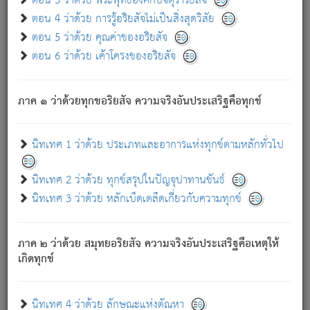
ตอน 3 ว่าด้วย พระพุทธองค์กับจตุราริยสัจ
ภพ.
ตอน 4 ว่าด้วย การรู้อริยสัจไม่เป็นสิ่งสุดวิสัย
สมณะหรือพราหมณ์เหล่าใด กล่าวความหลุดพ้นจากภพว่า
ตอน 5 ว่าด้วย คุณค่าของอริยสัจ
มีได้เพราะภพ เรากล่าวว่า สมณะหรือพราหมณ์ทั้งปวงนั้น
ตอน 6 ว่าด้วย เค้าโครงของอริยสัจ
มิใช่ผู้หลดพ้นจากภพ.
ถึงแม้สมณะหรือพราหมณ์เหล่าใด กล่าวความออกไปได้จาก
ภพ ว่ามีได้เพราะวิภพ
: เรากล่าวว่า สมณะหรือพราหมณ์ทั้ง
[2]
ภาค ๑ ว่าด้วยทุกขอริยสัจ ความจริงอันประเสริฐคือทุกข์
ปวงนั้น ก็ยังสลัดภพออกไปไม่ได้.
ก็ทุกข์นี้มีขึ้น เพราะอาศัยซึ่งอุปธิทั้งปวง.
นิทเทศ 1 ว่าด้วย ประเภทและอาการแห่งทุกข์ตามหลักทั่วไป
เพราะความสิ้นไปแห่งอุปาทานทั้งปวง ความเกิดขึ้นแห่ง
ทุกข์จึงไม่มี.
นิทเทศ 2 ว่าด้วย ทุกข์สรุปในปัญจุปาทานขันธ์
ท่านจงดูโลกนี้เถิด (จะเห็นว่า) สัตว์ทั้งหลายอันอวิชาหนา
นิทเทศ 3 ว่าด้วย หลักเบ็ดเตล็ดเกี่ยวกับความทุกข์
แน่นบังหนาแล้ว; และว่า สัตว์ผู้ยินดีในภพอันเป็นแล้วนั้น ย่อม
ไม่เป็นผู้หลุดพ้นไปจากภพได้. ก็ภพทั้งหลายเหล่าหนึ่งเหล่าใด
อันเป็นไปในที่หรือเวลาทั้งปวง
เพื่อความมีแห่งประโยชน์โดย
[3]
ภาค ๒ ว่าด้วย สมุทยอริยสัจ ความจริงอันประเสริฐคือเหตุให้
ประการทั้งปวง; ภพทั้งหลายทั้งหมดนั้น ไม่เที่ยง เป็นทุกข์ มี
เกิดทุกข์
ความแปรปรวนเป็นธรรมดา.
เมื่อบุคคลเห็นอยู่ซึ่งข้อนั้น ด้วยปัญญาอันชอบตามที่เป็นจริง
อย่างนี้อยู่; เขาย่อมละภวตัณหาได้ และไม่เพลิดเพลินวิภวตัณหา
นิทเทศ 4 ว่าด้วย ลักษณะแห่งตัณหา