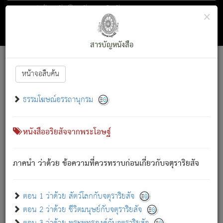
ตอน 1 ว่าด้วย สัตว์โลกกับจตุราริยสัจ
×
ถัดไป
ค้นหา
สารบัญ
สารบัญหนังสือ
[
Font :
15 ]
|
|
หน้าจอสืบค้น
ตรัสรู้แล้ว ทรงรำพึงถึงหมู่สัตว์
|
ธรรมโฆษณ์อรรถานุกรม
สัตว์โลกนี้ เกิดความเดือดร้อนแล้ว มีผัสสะบังหน้า
ย่อม
[1]
กล่าวซึ่งโรค (ความเสียดแทง) นั้นโดยความเป็นตัวเป็นตน
เขาสำคัญสิ่งใด โดยความเป็นประการใด แต่สิ่งนั้นย่อมเป็น
หนังสืออริยสัจจากพระโอษฐ์
(ตามที่เป็นจริง) โดยประการอื่นจากที่เขาสำคัญนั้น
สัตว์โลกติดข้องอยู่ในภพ ถูกภพบังหน้าแล้ว มีภพโดยความ
ภาคนำ ว่าด้วย ข้อความที่ควรทราบก่อนเกี่ยวกับจตุราริยสัจ
เป็นอย่างอื่น (จากที่มันเป็นอยู่จริง) จึงได้เพลิดเพลินยิ่งนักในภพ
นั้น
เขาเพลิดเพลินยิ่งนักในสิ่งใด สิ่งนั้นเป็นภัย (ที่เขาไม่รู้จัก)
:
ตอน 1 ว่าด้วย สัตว์โลกกับจตุราริยสัจ
เขากลัวต่อสิ่งใดสิ่งนั้นเป็นทุกข์
ตอน 2 ว่าด้วย ชีวิตมนุษย์กับจตุราริยสัจ
พรหมจรรย์นี้ อันบุคคลย่อมประพฤติ ก็เพื่อการละขาดซึ่ง