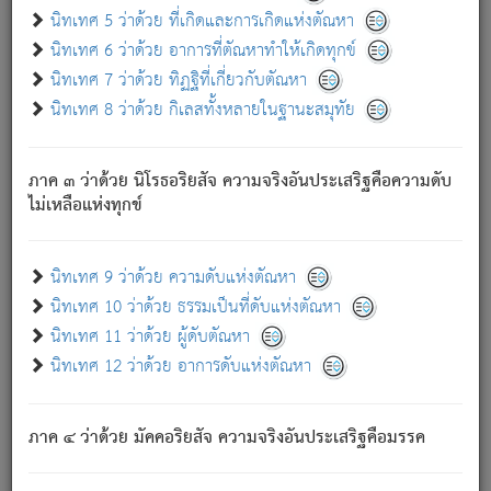
ด้วย.
นิทเทศ 5 ว่าด้วย ที่เกิดและการเกิดแห่งตัณหา
ความดับเพราะความสำรอกไม่เหลือ (แห่งภพทั้งหลาย)
นิทเทศ 6 ว่าด้วย อาการที่ตัณหาทำให้เกิดทุกข์
เพราะความสิ้นไปแห่งตัณหาโดยประการทั้งปวง นั้นคือ
นิทเทศ 7 ว่าด้วย ทิฏฐิที่เกี่ยวกับตัณหา
นิพพาน.
นิทเทศ 8 ว่าด้วย กิเลสทั้งหลายในฐานะสมุทัย
ภพใหม่ย่อมไม่มีแก่ภิกษุนั้น ผู้ดับเย็นสนิทแล้ว เพราะไม่มี
ความยึดมั่น
ภาค ๓ ว่าด้วย นิโรธอริยสัจ ความจริงอันประเสริฐคือความดับ
ภิกษุนั้น เป็นผู้ครอบงำมารได้แล้ว ชนะสงครามแล้ว ก้าวล่วง
ไม่เหลือแห่งทุกข์
ภพทั้งหลายทั้งปวงได้แล้ว เป็นผู้คงที่ (คือไม่เปลี่ยนแปลงอีกต่อ
ไป). ดังนี้แล
- อุ.ขุ.
๒๕/๑๒๑/๘๔
.
นิทเทศ 9 ว่าด้วย ความดับแห่งตัณหา
(ข้อความนี้ เป็นพระพุทธอุทานที่ทรงเปล่งออก ที่โคนต้นโพธิ์
นิทเทศ 10 ว่าด้วย ธรรมเป็นที่ดับแห่งตัณหา
เป็นที่ตรัสรู้ เมื่อตรัสรู้แล้วได้ 7 วัน)
นิทเทศ 11 ว่าด้วย ผู้ดับตัณหา
นิทเทศ 12 ว่าด้วย อาการดับแห่งตัณหา
เชื่อมโยงพระไตรปิฏก :
ภาค ๔ ว่าด้วย มัคคอริยสัจ ความจริงอันประเสริฐคือมรรค