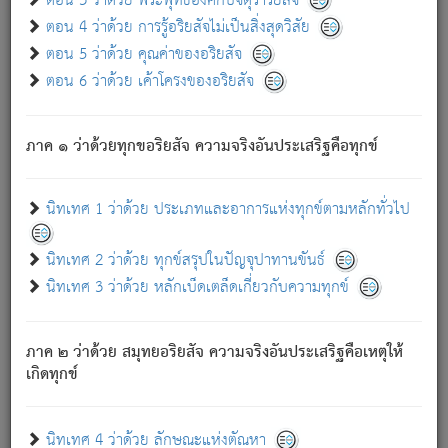
ตอน 3 ว่าด้วย พระพุทธองค์กับจตุราริยสัจ
ภพ.
ตอน 4 ว่าด้วย การรู้อริยสัจไม่เป็นสิ่งสุดวิสัย
สมณะหรือพราหมณ์เหล่าใด กล่าวความหลุดพ้นจากภพว่า
ตอน 5 ว่าด้วย คุณค่าของอริยสัจ
มีได้เพราะภพ เรากล่าวว่า สมณะหรือพราหมณ์ทั้งปวงนั้น
ตอน 6 ว่าด้วย เค้าโครงของอริยสัจ
มิใช่ผู้หลดพ้นจากภพ.
ถึงแม้สมณะหรือพราหมณ์เหล่าใด กล่าวความออกไปได้จาก
ภพ ว่ามีได้เพราะวิภพ
: เรากล่าวว่า สมณะหรือพราหมณ์ทั้ง
[2]
ภาค ๑ ว่าด้วยทุกขอริยสัจ ความจริงอันประเสริฐคือทุกข์
ปวงนั้น ก็ยังสลัดภพออกไปไม่ได้.
ก็ทุกข์นี้มีขึ้น เพราะอาศัยซึ่งอุปธิทั้งปวง.
นิทเทศ 1 ว่าด้วย ประเภทและอาการแห่งทุกข์ตามหลักทั่วไป
เพราะความสิ้นไปแห่งอุปาทานทั้งปวง ความเกิดขึ้นแห่ง
ทุกข์จึงไม่มี.
นิทเทศ 2 ว่าด้วย ทุกข์สรุปในปัญจุปาทานขันธ์
ท่านจงดูโลกนี้เถิด (จะเห็นว่า) สัตว์ทั้งหลายอันอวิชาหนา
นิทเทศ 3 ว่าด้วย หลักเบ็ดเตล็ดเกี่ยวกับความทุกข์
แน่นบังหนาแล้ว; และว่า สัตว์ผู้ยินดีในภพอันเป็นแล้วนั้น ย่อม
ไม่เป็นผู้หลุดพ้นไปจากภพได้. ก็ภพทั้งหลายเหล่าหนึ่งเหล่าใด
อันเป็นไปในที่หรือเวลาทั้งปวง
เพื่อความมีแห่งประโยชน์โดย
[3]
ภาค ๒ ว่าด้วย สมุทยอริยสัจ ความจริงอันประเสริฐคือเหตุให้
ประการทั้งปวง; ภพทั้งหลายทั้งหมดนั้น ไม่เที่ยง เป็นทุกข์ มี
เกิดทุกข์
ความแปรปรวนเป็นธรรมดา.
เมื่อบุคคลเห็นอยู่ซึ่งข้อนั้น ด้วยปัญญาอันชอบตามที่เป็นจริง
อย่างนี้อยู่; เขาย่อมละภวตัณหาได้ และไม่เพลิดเพลินวิภวตัณหา
นิทเทศ 4 ว่าด้วย ลักษณะแห่งตัณหา