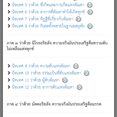
ด้วย.
นิทเทศ 5 ว่าด้วย ที่เกิดและการเกิดแห่งตัณหา
ความดับเพราะความสำรอกไม่เหลือ (แห่งภพทั้งหลาย)
นิทเทศ 6 ว่าด้วย อาการที่ตัณหาทำให้เกิดทุกข์
เพราะความสิ้นไปแห่งตัณหาโดยประการทั้งปวง นั้นคือ
นิทเทศ 7 ว่าด้วย ทิฏฐิที่เกี่ยวกับตัณหา
นิพพาน.
นิทเทศ 8 ว่าด้วย กิเลสทั้งหลายในฐานะสมุทัย
ภพใหม่ย่อมไม่มีแก่ภิกษุนั้น ผู้ดับเย็นสนิทแล้ว เพราะไม่มี
ความยึดมั่น
ภาค ๓ ว่าด้วย นิโรธอริยสัจ ความจริงอันประเสริฐคือความดับ
ภิกษุนั้น เป็นผู้ครอบงำมารได้แล้ว ชนะสงครามแล้ว ก้าวล่วง
ไม่เหลือแห่งทุกข์
ภพทั้งหลายทั้งปวงได้แล้ว เป็นผู้คงที่ (คือไม่เปลี่ยนแปลงอีกต่อ
ไป). ดังนี้แล
- อุ.ขุ.
๒๕/๑๒๑/๘๔
.
นิทเทศ 9 ว่าด้วย ความดับแห่งตัณหา
(ข้อความนี้ เป็นพระพุทธอุทานที่ทรงเปล่งออก ที่โคนต้นโพธิ์
นิทเทศ 10 ว่าด้วย ธรรมเป็นที่ดับแห่งตัณหา
เป็นที่ตรัสรู้ เมื่อตรัสรู้แล้วได้ 7 วัน)
นิทเทศ 11 ว่าด้วย ผู้ดับตัณหา
นิทเทศ 12 ว่าด้วย อาการดับแห่งตัณหา
เชื่อมโยงพระไตรปิฏก :
ภาค ๔ ว่าด้วย มัคคอริยสัจ ความจริงอันประเสริฐคือมรรค