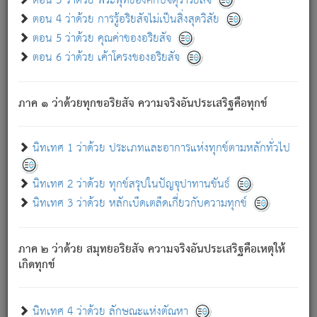
ตอน 3 ว่าด้วย พระพุทธองค์กับจตุราริยสัจ
ภพ.
ตอน 4 ว่าด้วย การรู้อริยสัจไม่เป็นสิ่งสุดวิสัย
สมณะหรือพราหมณ์เหล่าใด กล่าวความหลุดพ้นจากภพว่า
ตอน 5 ว่าด้วย คุณค่าของอริยสัจ
มีได้เพราะภพ เรากล่าวว่า สมณะหรือพราหมณ์ทั้งปวงนั้น
ตอน 6 ว่าด้วย เค้าโครงของอริยสัจ
มิใช่ผู้หลดพ้นจากภพ.
ถึงแม้สมณะหรือพราหมณ์เหล่าใด กล่าวความออกไปได้จาก
ภพ ว่ามีได้เพราะวิภพ
: เรากล่าวว่า สมณะหรือพราหมณ์ทั้ง
[2]
ภาค ๑ ว่าด้วยทุกขอริยสัจ ความจริงอันประเสริฐคือทุกข์
ปวงนั้น ก็ยังสลัดภพออกไปไม่ได้.
ก็ทุกข์นี้มีขึ้น เพราะอาศัยซึ่งอุปธิทั้งปวง.
นิทเทศ 1 ว่าด้วย ประเภทและอาการแห่งทุกข์ตามหลักทั่วไป
เพราะความสิ้นไปแห่งอุปาทานทั้งปวง ความเกิดขึ้นแห่ง
ทุกข์จึงไม่มี.
นิทเทศ 2 ว่าด้วย ทุกข์สรุปในปัญจุปาทานขันธ์
ท่านจงดูโลกนี้เถิด (จะเห็นว่า) สัตว์ทั้งหลายอันอวิชาหนา
นิทเทศ 3 ว่าด้วย หลักเบ็ดเตล็ดเกี่ยวกับความทุกข์
แน่นบังหนาแล้ว; และว่า สัตว์ผู้ยินดีในภพอันเป็นแล้วนั้น ย่อม
ไม่เป็นผู้หลุดพ้นไปจากภพได้. ก็ภพทั้งหลายเหล่าหนึ่งเหล่าใด
อันเป็นไปในที่หรือเวลาทั้งปวง
เพื่อความมีแห่งประโยชน์โดย
[3]
ภาค ๒ ว่าด้วย สมุทยอริยสัจ ความจริงอันประเสริฐคือเหตุให้
ประการทั้งปวง; ภพทั้งหลายทั้งหมดนั้น ไม่เที่ยง เป็นทุกข์ มี
เกิดทุกข์
ความแปรปรวนเป็นธรรมดา.
เมื่อบุคคลเห็นอยู่ซึ่งข้อนั้น ด้วยปัญญาอันชอบตามที่เป็นจริง
อย่างนี้อยู่; เขาย่อมละภวตัณหาได้ และไม่เพลิดเพลินวิภวตัณหา
นิทเทศ 4 ว่าด้วย ลักษณะแห่งตัณหา