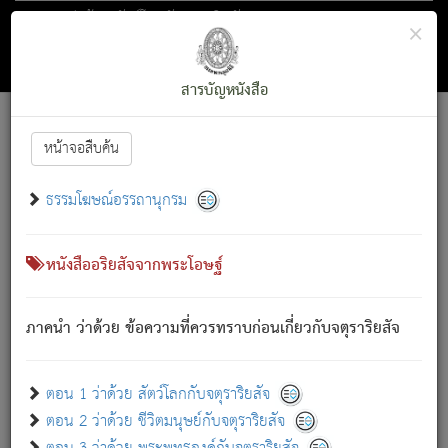
ตอน 1 ว่าด้วย สัตว์โลกกับจตุราริยสัจ
×
ถัดไป
ค้นหา
สารบัญ
สารบัญหนังสือ
[
Font :
15 ]
|
|
หน้าจอสืบค้น
ตรัสรู้แล้ว ทรงรำพึงถึงหมู่สัตว์
|
ธรรมโฆษณ์อรรถานุกรม
สัตว์โลกนี้ เกิดความเดือดร้อนแล้ว มีผัสสะบังหน้า
ย่อม
[1]
กล่าวซึ่งโรค (ความเสียดแทง) นั้นโดยความเป็นตัวเป็นตน
เขาสำคัญสิ่งใด โดยความเป็นประการใด แต่สิ่งนั้นย่อมเป็น
หนังสืออริยสัจจากพระโอษฐ์
(ตามที่เป็นจริง) โดยประการอื่นจากที่เขาสำคัญนั้น
สัตว์โลกติดข้องอยู่ในภพ ถูกภพบังหน้าแล้ว มีภพโดยความ
ภาคนำ ว่าด้วย ข้อความที่ควรทราบก่อนเกี่ยวกับจตุราริยสัจ
เป็นอย่างอื่น (จากที่มันเป็นอยู่จริง) จึงได้เพลิดเพลินยิ่งนักในภพ
นั้น
เขาเพลิดเพลินยิ่งนักในสิ่งใด สิ่งนั้นเป็นภัย (ที่เขาไม่รู้จัก)
:
ตอน 1 ว่าด้วย สัตว์โลกกับจตุราริยสัจ
เขากลัวต่อสิ่งใดสิ่งนั้นเป็นทุกข์
ตอน 2 ว่าด้วย ชีวิตมนุษย์กับจตุราริยสัจ
พรหมจรรย์นี้ อันบุคคลย่อมประพฤติ ก็เพื่อการละขาดซึ่ง