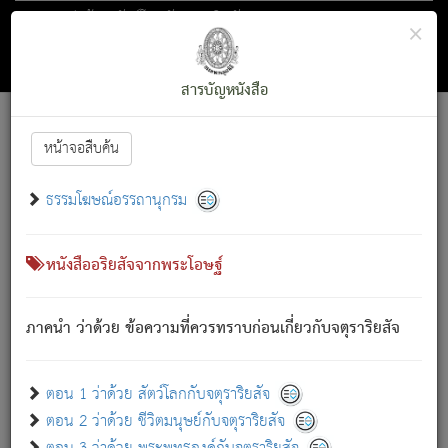
ตอน 1 ว่าด้วย สัตว์โลกกับจตุราริยสัจ
×
ถัดไป
ค้นหา
สารบัญ
สารบัญหนังสือ
[
Font :
15 ]
|
|
หน้าจอสืบค้น
ตรัสรู้แล้ว ทรงรำพึงถึงหมู่สัตว์
|
ธรรมโฆษณ์อรรถานุกรม
สัตว์โลกนี้ เกิดความเดือดร้อนแล้ว มีผัสสะบังหน้า
ย่อม
[1]
กล่าวซึ่งโรค (ความเสียดแทง) นั้นโดยความเป็นตัวเป็นตน
เขาสำคัญสิ่งใด โดยความเป็นประการใด แต่สิ่งนั้นย่อมเป็น
หนังสืออริยสัจจากพระโอษฐ์
(ตามที่เป็นจริง) โดยประการอื่นจากที่เขาสำคัญนั้น
สัตว์โลกติดข้องอยู่ในภพ ถูกภพบังหน้าแล้ว มีภพโดยความ
ภาคนำ ว่าด้วย ข้อความที่ควรทราบก่อนเกี่ยวกับจตุราริยสัจ
เป็นอย่างอื่น (จากที่มันเป็นอยู่จริง) จึงได้เพลิดเพลินยิ่งนักในภพ
นั้น
เขาเพลิดเพลินยิ่งนักในสิ่งใด สิ่งนั้นเป็นภัย (ที่เขาไม่รู้จัก)
:
ตอน 1 ว่าด้วย สัตว์โลกกับจตุราริยสัจ
เขากลัวต่อสิ่งใดสิ่งนั้นเป็นทุกข์
ตอน 2 ว่าด้วย ชีวิตมนุษย์กับจตุราริยสัจ
พรหมจรรย์นี้ อันบุคคลย่อมประพฤติ ก็เพื่อการละขาดซึ่ง