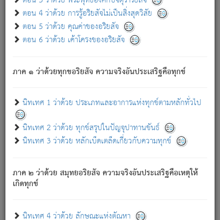
ตอน 3 ว่าด้วย พระพุทธองค์กับจตุราริยสัจ
ภพ.
ตอน 4 ว่าด้วย การรู้อริยสัจไม่เป็นสิ่งสุดวิสัย
สมณะหรือพราหมณ์เหล่าใด กล่าวความหลุดพ้นจากภพว่า
ตอน 5 ว่าด้วย คุณค่าของอริยสัจ
มีได้เพราะภพ เรากล่าวว่า สมณะหรือพราหมณ์ทั้งปวงนั้น
ตอน 6 ว่าด้วย เค้าโครงของอริยสัจ
มิใช่ผู้หลดพ้นจากภพ.
ถึงแม้สมณะหรือพราหมณ์เหล่าใด กล่าวความออกไปได้จาก
ภพ ว่ามีได้เพราะวิภพ
: เรากล่าวว่า สมณะหรือพราหมณ์ทั้ง
[2]
ภาค ๑ ว่าด้วยทุกขอริยสัจ ความจริงอันประเสริฐคือทุกข์
ปวงนั้น ก็ยังสลัดภพออกไปไม่ได้.
ก็ทุกข์นี้มีขึ้น เพราะอาศัยซึ่งอุปธิทั้งปวง.
นิทเทศ 1 ว่าด้วย ประเภทและอาการแห่งทุกข์ตามหลักทั่วไป
เพราะความสิ้นไปแห่งอุปาทานทั้งปวง ความเกิดขึ้นแห่ง
ทุกข์จึงไม่มี.
นิทเทศ 2 ว่าด้วย ทุกข์สรุปในปัญจุปาทานขันธ์
ท่านจงดูโลกนี้เถิด (จะเห็นว่า) สัตว์ทั้งหลายอันอวิชาหนา
นิทเทศ 3 ว่าด้วย หลักเบ็ดเตล็ดเกี่ยวกับความทุกข์
แน่นบังหนาแล้ว; และว่า สัตว์ผู้ยินดีในภพอันเป็นแล้วนั้น ย่อม
ไม่เป็นผู้หลุดพ้นไปจากภพได้. ก็ภพทั้งหลายเหล่าหนึ่งเหล่าใด
อันเป็นไปในที่หรือเวลาทั้งปวง
เพื่อความมีแห่งประโยชน์โดย
[3]
ภาค ๒ ว่าด้วย สมุทยอริยสัจ ความจริงอันประเสริฐคือเหตุให้
ประการทั้งปวง; ภพทั้งหลายทั้งหมดนั้น ไม่เที่ยง เป็นทุกข์ มี
เกิดทุกข์
ความแปรปรวนเป็นธรรมดา.
เมื่อบุคคลเห็นอยู่ซึ่งข้อนั้น ด้วยปัญญาอันชอบตามที่เป็นจริง
อย่างนี้อยู่; เขาย่อมละภวตัณหาได้ และไม่เพลิดเพลินวิภวตัณหา
นิทเทศ 4 ว่าด้วย ลักษณะแห่งตัณหา