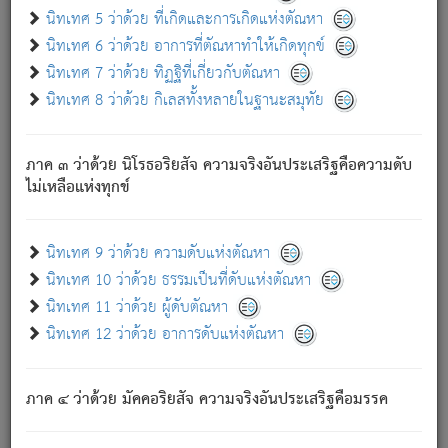
ด้วย.
นิทเทศ 5 ว่าด้วย ที่เกิดและการเกิดแห่งตัณหา
ความดับเพราะความสำรอกไม่เหลือ (แห่งภพทั้งหลาย)
นิทเทศ 6 ว่าด้วย อาการที่ตัณหาทำให้เกิดทุกข์
เพราะความสิ้นไปแห่งตัณหาโดยประการทั้งปวง นั้นคือ
นิทเทศ 7 ว่าด้วย ทิฏฐิที่เกี่ยวกับตัณหา
นิพพาน.
นิทเทศ 8 ว่าด้วย กิเลสทั้งหลายในฐานะสมุทัย
ภพใหม่ย่อมไม่มีแก่ภิกษุนั้น ผู้ดับเย็นสนิทแล้ว เพราะไม่มี
ความยึดมั่น
ภาค ๓ ว่าด้วย นิโรธอริยสัจ ความจริงอันประเสริฐคือความดับ
ภิกษุนั้น เป็นผู้ครอบงำมารได้แล้ว ชนะสงครามแล้ว ก้าวล่วง
ไม่เหลือแห่งทุกข์
ภพทั้งหลายทั้งปวงได้แล้ว เป็นผู้คงที่ (คือไม่เปลี่ยนแปลงอีกต่อ
ไป). ดังนี้แล
- อุ.ขุ.
๒๕/๑๒๑/๘๔
.
นิทเทศ 9 ว่าด้วย ความดับแห่งตัณหา
(ข้อความนี้ เป็นพระพุทธอุทานที่ทรงเปล่งออก ที่โคนต้นโพธิ์
นิทเทศ 10 ว่าด้วย ธรรมเป็นที่ดับแห่งตัณหา
เป็นที่ตรัสรู้ เมื่อตรัสรู้แล้วได้ 7 วัน)
นิทเทศ 11 ว่าด้วย ผู้ดับตัณหา
นิทเทศ 12 ว่าด้วย อาการดับแห่งตัณหา
เชื่อมโยงพระไตรปิฏก :
ภาค ๔ ว่าด้วย มัคคอริยสัจ ความจริงอันประเสริฐคือมรรค