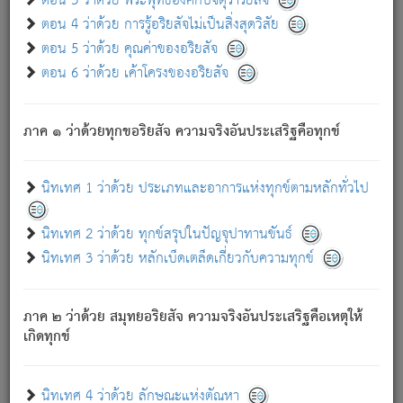
ตอน 3 ว่าด้วย พระพุทธองค์กับจตุราริยสัจ
ภพ.
ตอน 4 ว่าด้วย การรู้อริยสัจไม่เป็นสิ่งสุดวิสัย
สมณะหรือพราหมณ์เหล่าใด กล่าวความหลุดพ้นจากภพว่า
ตอน 5 ว่าด้วย คุณค่าของอริยสัจ
มีได้เพราะภพ เรากล่าวว่า สมณะหรือพราหมณ์ทั้งปวงนั้น
ตอน 6 ว่าด้วย เค้าโครงของอริยสัจ
มิใช่ผู้หลดพ้นจากภพ.
ถึงแม้สมณะหรือพราหมณ์เหล่าใด กล่าวความออกไปได้จาก
ภพ ว่ามีได้เพราะวิภพ
: เรากล่าวว่า สมณะหรือพราหมณ์ทั้ง
[2]
ภาค ๑ ว่าด้วยทุกขอริยสัจ ความจริงอันประเสริฐคือทุกข์
ปวงนั้น ก็ยังสลัดภพออกไปไม่ได้.
ก็ทุกข์นี้มีขึ้น เพราะอาศัยซึ่งอุปธิทั้งปวง.
นิทเทศ 1 ว่าด้วย ประเภทและอาการแห่งทุกข์ตามหลักทั่วไป
เพราะความสิ้นไปแห่งอุปาทานทั้งปวง ความเกิดขึ้นแห่ง
ทุกข์จึงไม่มี.
นิทเทศ 2 ว่าด้วย ทุกข์สรุปในปัญจุปาทานขันธ์
ท่านจงดูโลกนี้เถิด (จะเห็นว่า) สัตว์ทั้งหลายอันอวิชาหนา
นิทเทศ 3 ว่าด้วย หลักเบ็ดเตล็ดเกี่ยวกับความทุกข์
แน่นบังหนาแล้ว; และว่า สัตว์ผู้ยินดีในภพอันเป็นแล้วนั้น ย่อม
ไม่เป็นผู้หลุดพ้นไปจากภพได้. ก็ภพทั้งหลายเหล่าหนึ่งเหล่าใด
อันเป็นไปในที่หรือเวลาทั้งปวง
เพื่อความมีแห่งประโยชน์โดย
[3]
ภาค ๒ ว่าด้วย สมุทยอริยสัจ ความจริงอันประเสริฐคือเหตุให้
ประการทั้งปวง; ภพทั้งหลายทั้งหมดนั้น ไม่เที่ยง เป็นทุกข์ มี
เกิดทุกข์
ความแปรปรวนเป็นธรรมดา.
เมื่อบุคคลเห็นอยู่ซึ่งข้อนั้น ด้วยปัญญาอันชอบตามที่เป็นจริง
อย่างนี้อยู่; เขาย่อมละภวตัณหาได้ และไม่เพลิดเพลินวิภวตัณหา
นิทเทศ 4 ว่าด้วย ลักษณะแห่งตัณหา