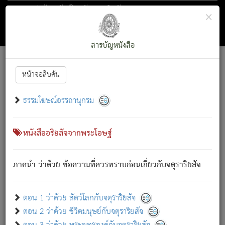
ตอน 1 ว่าด้วย สัตว์โลกกับจตุราริยสัจ
×
ถัดไป
ค้นหา
สารบัญ
สารบัญหนังสือ
[
Font :
15 ]
|
|
หน้าจอสืบค้น
ตรัสรู้แล้ว ทรงรำพึงถึงหมู่สัตว์
|
ธรรมโฆษณ์อรรถานุกรม
สัตว์โลกนี้ เกิดความเดือดร้อนแล้ว มีผัสสะบังหน้า
ย่อม
[1]
กล่าวซึ่งโรค (ความเสียดแทง) นั้นโดยความเป็นตัวเป็นตน
เขาสำคัญสิ่งใด โดยความเป็นประการใด แต่สิ่งนั้นย่อมเป็น
หนังสืออริยสัจจากพระโอษฐ์
(ตามที่เป็นจริง) โดยประการอื่นจากที่เขาสำคัญนั้น
สัตว์โลกติดข้องอยู่ในภพ ถูกภพบังหน้าแล้ว มีภพโดยความ
ภาคนำ ว่าด้วย ข้อความที่ควรทราบก่อนเกี่ยวกับจตุราริยสัจ
เป็นอย่างอื่น (จากที่มันเป็นอยู่จริง) จึงได้เพลิดเพลินยิ่งนักในภพ
นั้น
เขาเพลิดเพลินยิ่งนักในสิ่งใด สิ่งนั้นเป็นภัย (ที่เขาไม่รู้จัก)
:
ตอน 1 ว่าด้วย สัตว์โลกกับจตุราริยสัจ
เขากลัวต่อสิ่งใดสิ่งนั้นเป็นทุกข์
ตอน 2 ว่าด้วย ชีวิตมนุษย์กับจตุราริยสัจ
พรหมจรรย์นี้ อันบุคคลย่อมประพฤติ ก็เพื่อการละขาดซึ่ง