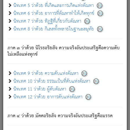
ด้วย.
นิทเทศ 5 ว่าด้วย ที่เกิดและการเกิดแห่งตัณหา
ความดับเพราะความสำรอกไม่เหลือ (แห่งภพทั้งหลาย)
นิทเทศ 6 ว่าด้วย อาการที่ตัณหาทำให้เกิดทุกข์
เพราะความสิ้นไปแห่งตัณหาโดยประการทั้งปวง นั้นคือ
นิทเทศ 7 ว่าด้วย ทิฏฐิที่เกี่ยวกับตัณหา
นิพพาน.
นิทเทศ 8 ว่าด้วย กิเลสทั้งหลายในฐานะสมุทัย
ภพใหม่ย่อมไม่มีแก่ภิกษุนั้น ผู้ดับเย็นสนิทแล้ว เพราะไม่มี
ความยึดมั่น
ภาค ๓ ว่าด้วย นิโรธอริยสัจ ความจริงอันประเสริฐคือความดับ
ภิกษุนั้น เป็นผู้ครอบงำมารได้แล้ว ชนะสงครามแล้ว ก้าวล่วง
ไม่เหลือแห่งทุกข์
ภพทั้งหลายทั้งปวงได้แล้ว เป็นผู้คงที่ (คือไม่เปลี่ยนแปลงอีกต่อ
ไป). ดังนี้แล
- อุ.ขุ.
๒๕/๑๒๑/๘๔
.
นิทเทศ 9 ว่าด้วย ความดับแห่งตัณหา
(ข้อความนี้ เป็นพระพุทธอุทานที่ทรงเปล่งออก ที่โคนต้นโพธิ์
นิทเทศ 10 ว่าด้วย ธรรมเป็นที่ดับแห่งตัณหา
เป็นที่ตรัสรู้ เมื่อตรัสรู้แล้วได้ 7 วัน)
นิทเทศ 11 ว่าด้วย ผู้ดับตัณหา
นิทเทศ 12 ว่าด้วย อาการดับแห่งตัณหา
เชื่อมโยงพระไตรปิฏก :
ภาค ๔ ว่าด้วย มัคคอริยสัจ ความจริงอันประเสริฐคือมรรค