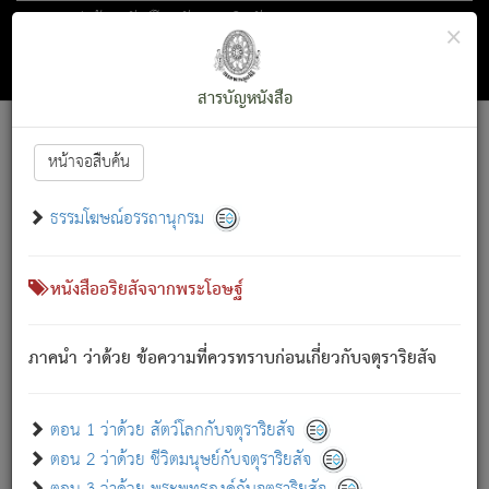
ตอน 1 ว่าด้วย สัตว์โลกกับจตุราริยสัจ
×
ถัดไป
ค้นหา
สารบัญ
สารบัญหนังสือ
[
Font :
15 ]
|
|
หน้าจอสืบค้น
ตรัสรู้แล้ว ทรงรำพึงถึงหมู่สัตว์
|
ธรรมโฆษณ์อรรถานุกรม
สัตว์โลกนี้ เกิดความเดือดร้อนแล้ว มีผัสสะบังหน้า
ย่อม
[1]
กล่าวซึ่งโรค (ความเสียดแทง) นั้นโดยความเป็นตัวเป็นตน
เขาสำคัญสิ่งใด โดยความเป็นประการใด แต่สิ่งนั้นย่อมเป็น
หนังสืออริยสัจจากพระโอษฐ์
(ตามที่เป็นจริง) โดยประการอื่นจากที่เขาสำคัญนั้น
สัตว์โลกติดข้องอยู่ในภพ ถูกภพบังหน้าแล้ว มีภพโดยความ
ภาคนำ ว่าด้วย ข้อความที่ควรทราบก่อนเกี่ยวกับจตุราริยสัจ
เป็นอย่างอื่น (จากที่มันเป็นอยู่จริง) จึงได้เพลิดเพลินยิ่งนักในภพ
นั้น
เขาเพลิดเพลินยิ่งนักในสิ่งใด สิ่งนั้นเป็นภัย (ที่เขาไม่รู้จัก)
:
ตอน 1 ว่าด้วย สัตว์โลกกับจตุราริยสัจ
เขากลัวต่อสิ่งใดสิ่งนั้นเป็นทุกข์
ตอน 2 ว่าด้วย ชีวิตมนุษย์กับจตุราริยสัจ
พรหมจรรย์นี้ อันบุคคลย่อมประพฤติ ก็เพื่อการละขาดซึ่ง