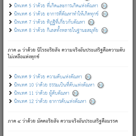
ด้วย.
นิทเทศ 5 ว่าด้วย ที่เกิดและการเกิดแห่งตัณหา
ความดับเพราะความสำรอกไม่เหลือ (แห่งภพทั้งหลาย)
นิทเทศ 6 ว่าด้วย อาการที่ตัณหาทำให้เกิดทุกข์
เพราะความสิ้นไปแห่งตัณหาโดยประการทั้งปวง นั้นคือ
นิทเทศ 7 ว่าด้วย ทิฏฐิที่เกี่ยวกับตัณหา
นิพพาน.
นิทเทศ 8 ว่าด้วย กิเลสทั้งหลายในฐานะสมุทัย
ภพใหม่ย่อมไม่มีแก่ภิกษุนั้น ผู้ดับเย็นสนิทแล้ว เพราะไม่มี
ความยึดมั่น
ภาค ๓ ว่าด้วย นิโรธอริยสัจ ความจริงอันประเสริฐคือความดับ
ภิกษุนั้น เป็นผู้ครอบงำมารได้แล้ว ชนะสงครามแล้ว ก้าวล่วง
ไม่เหลือแห่งทุกข์
ภพทั้งหลายทั้งปวงได้แล้ว เป็นผู้คงที่ (คือไม่เปลี่ยนแปลงอีกต่อ
ไป). ดังนี้แล
- อุ.ขุ.
๒๕/๑๒๑/๘๔
.
นิทเทศ 9 ว่าด้วย ความดับแห่งตัณหา
(ข้อความนี้ เป็นพระพุทธอุทานที่ทรงเปล่งออก ที่โคนต้นโพธิ์
นิทเทศ 10 ว่าด้วย ธรรมเป็นที่ดับแห่งตัณหา
เป็นที่ตรัสรู้ เมื่อตรัสรู้แล้วได้ 7 วัน)
นิทเทศ 11 ว่าด้วย ผู้ดับตัณหา
นิทเทศ 12 ว่าด้วย อาการดับแห่งตัณหา
เชื่อมโยงพระไตรปิฏก :
ภาค ๔ ว่าด้วย มัคคอริยสัจ ความจริงอันประเสริฐคือมรรค