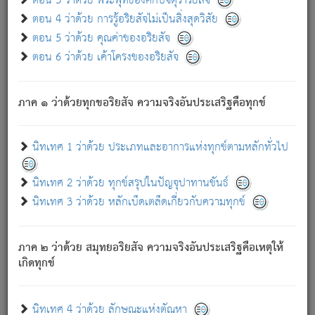
ตอน 3 ว่าด้วย พระพุทธองค์กับจตุราริยสัจ
ภพ.
ตอน 4 ว่าด้วย การรู้อริยสัจไม่เป็นสิ่งสุดวิสัย
สมณะหรือพราหมณ์เหล่าใด กล่าวความหลุดพ้นจากภพว่า
ตอน 5 ว่าด้วย คุณค่าของอริยสัจ
มีได้เพราะภพ เรากล่าวว่า สมณะหรือพราหมณ์ทั้งปวงนั้น
ตอน 6 ว่าด้วย เค้าโครงของอริยสัจ
มิใช่ผู้หลดพ้นจากภพ.
ถึงแม้สมณะหรือพราหมณ์เหล่าใด กล่าวความออกไปได้จาก
ภพ ว่ามีได้เพราะวิภพ
: เรากล่าวว่า สมณะหรือพราหมณ์ทั้ง
[2]
ภาค ๑ ว่าด้วยทุกขอริยสัจ ความจริงอันประเสริฐคือทุกข์
ปวงนั้น ก็ยังสลัดภพออกไปไม่ได้.
ก็ทุกข์นี้มีขึ้น เพราะอาศัยซึ่งอุปธิทั้งปวง.
นิทเทศ 1 ว่าด้วย ประเภทและอาการแห่งทุกข์ตามหลักทั่วไป
เพราะความสิ้นไปแห่งอุปาทานทั้งปวง ความเกิดขึ้นแห่ง
ทุกข์จึงไม่มี.
นิทเทศ 2 ว่าด้วย ทุกข์สรุปในปัญจุปาทานขันธ์
ท่านจงดูโลกนี้เถิด (จะเห็นว่า) สัตว์ทั้งหลายอันอวิชาหนา
นิทเทศ 3 ว่าด้วย หลักเบ็ดเตล็ดเกี่ยวกับความทุกข์
แน่นบังหนาแล้ว; และว่า สัตว์ผู้ยินดีในภพอันเป็นแล้วนั้น ย่อม
ไม่เป็นผู้หลุดพ้นไปจากภพได้. ก็ภพทั้งหลายเหล่าหนึ่งเหล่าใด
อันเป็นไปในที่หรือเวลาทั้งปวง
เพื่อความมีแห่งประโยชน์โดย
[3]
ภาค ๒ ว่าด้วย สมุทยอริยสัจ ความจริงอันประเสริฐคือเหตุให้
ประการทั้งปวง; ภพทั้งหลายทั้งหมดนั้น ไม่เที่ยง เป็นทุกข์ มี
เกิดทุกข์
ความแปรปรวนเป็นธรรมดา.
เมื่อบุคคลเห็นอยู่ซึ่งข้อนั้น ด้วยปัญญาอันชอบตามที่เป็นจริง
อย่างนี้อยู่; เขาย่อมละภวตัณหาได้ และไม่เพลิดเพลินวิภวตัณหา
นิทเทศ 4 ว่าด้วย ลักษณะแห่งตัณหา