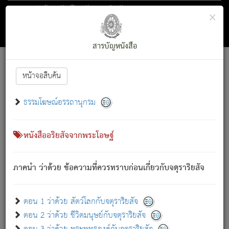
ตอน 1 ว่าด้วย สัตว์โลกกับจตุราริยสัจ
×
ถัดไป
ค้นหา
สารบัญ
สารบัญหนังสือ
[
Font :
15 ]
|
|
หน้าจอสืบค้น
ตรัสรู้แล้ว ทรงรำพึงถึงหมู่สัตว์
|
ธรรมโฆษณ์อรรถานุกรม
สัตว์โลกนี้ เกิดความเดือดร้อนแล้ว มีผัสสะบังหน้า
ย่อม
[1]
กล่าวซึ่งโรค (ความเสียดแทง) นั้นโดยความเป็นตัวเป็นตน
เขาสำคัญสิ่งใด โดยความเป็นประการใด แต่สิ่งนั้นย่อมเป็น
หนังสืออริยสัจจากพระโอษฐ์
(ตามที่เป็นจริง) โดยประการอื่นจากที่เขาสำคัญนั้น
สัตว์โลกติดข้องอยู่ในภพ ถูกภพบังหน้าแล้ว มีภพโดยความ
ภาคนำ ว่าด้วย ข้อความที่ควรทราบก่อนเกี่ยวกับจตุราริยสัจ
เป็นอย่างอื่น (จากที่มันเป็นอยู่จริง) จึงได้เพลิดเพลินยิ่งนักในภพ
นั้น
เขาเพลิดเพลินยิ่งนักในสิ่งใด สิ่งนั้นเป็นภัย (ที่เขาไม่รู้จัก)
:
ตอน 1 ว่าด้วย สัตว์โลกกับจตุราริยสัจ
เขากลัวต่อสิ่งใดสิ่งนั้นเป็นทุกข์
ตอน 2 ว่าด้วย ชีวิตมนุษย์กับจตุราริยสัจ
พรหมจรรย์นี้ อันบุคคลย่อมประพฤติ ก็เพื่อการละขาดซึ่ง