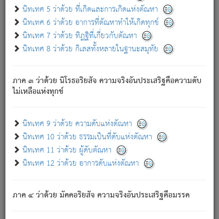
ด้วย.
นิทเทศ 5 ว่าด้วย ที่เกิดและการเกิดแห่งตัณหา
ความดับเพราะความสำรอกไม่เหลือ (แห่งภพทั้งหลาย)
นิทเทศ 6 ว่าด้วย อาการที่ตัณหาทำให้เกิดทุกข์
เพราะความสิ้นไปแห่งตัณหาโดยประการทั้งปวง นั้นคือ
นิทเทศ 7 ว่าด้วย ทิฏฐิที่เกี่ยวกับตัณหา
นิพพาน.
นิทเทศ 8 ว่าด้วย กิเลสทั้งหลายในฐานะสมุทัย
ภพใหม่ย่อมไม่มีแก่ภิกษุนั้น ผู้ดับเย็นสนิทแล้ว เพราะไม่มี
ความยึดมั่น
ภาค ๓ ว่าด้วย นิโรธอริยสัจ ความจริงอันประเสริฐคือความดับ
ภิกษุนั้น เป็นผู้ครอบงำมารได้แล้ว ชนะสงครามแล้ว ก้าวล่วง
ไม่เหลือแห่งทุกข์
ภพทั้งหลายทั้งปวงได้แล้ว เป็นผู้คงที่ (คือไม่เปลี่ยนแปลงอีกต่อ
ไป). ดังนี้แล
- อุ.ขุ.
๒๕/๑๒๑/๘๔
.
นิทเทศ 9 ว่าด้วย ความดับแห่งตัณหา
(ข้อความนี้ เป็นพระพุทธอุทานที่ทรงเปล่งออก ที่โคนต้นโพธิ์
นิทเทศ 10 ว่าด้วย ธรรมเป็นที่ดับแห่งตัณหา
เป็นที่ตรัสรู้ เมื่อตรัสรู้แล้วได้ 7 วัน)
นิทเทศ 11 ว่าด้วย ผู้ดับตัณหา
นิทเทศ 12 ว่าด้วย อาการดับแห่งตัณหา
เชื่อมโยงพระไตรปิฏก :
ภาค ๔ ว่าด้วย มัคคอริยสัจ ความจริงอันประเสริฐคือมรรค