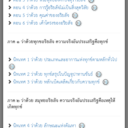
ตอน 3 ว่าด้วย พระพุทธองค์กับจตุราริยสัจ
ภพ.
ตอน 4 ว่าด้วย การรู้อริยสัจไม่เป็นสิ่งสุดวิสัย
สมณะหรือพราหมณ์เหล่าใด กล่าวความหลุดพ้นจากภพว่า
ตอน 5 ว่าด้วย คุณค่าของอริยสัจ
มีได้เพราะภพ เรากล่าวว่า สมณะหรือพราหมณ์ทั้งปวงนั้น
ตอน 6 ว่าด้วย เค้าโครงของอริยสัจ
มิใช่ผู้หลดพ้นจากภพ.
ถึงแม้สมณะหรือพราหมณ์เหล่าใด กล่าวความออกไปได้จาก
ภพ ว่ามีได้เพราะวิภพ
: เรากล่าวว่า สมณะหรือพราหมณ์ทั้ง
[2]
ภาค ๑ ว่าด้วยทุกขอริยสัจ ความจริงอันประเสริฐคือทุกข์
ปวงนั้น ก็ยังสลัดภพออกไปไม่ได้.
ก็ทุกข์นี้มีขึ้น เพราะอาศัยซึ่งอุปธิทั้งปวง.
นิทเทศ 1 ว่าด้วย ประเภทและอาการแห่งทุกข์ตามหลักทั่วไป
เพราะความสิ้นไปแห่งอุปาทานทั้งปวง ความเกิดขึ้นแห่ง
ทุกข์จึงไม่มี.
นิทเทศ 2 ว่าด้วย ทุกข์สรุปในปัญจุปาทานขันธ์
ท่านจงดูโลกนี้เถิด (จะเห็นว่า) สัตว์ทั้งหลายอันอวิชาหนา
นิทเทศ 3 ว่าด้วย หลักเบ็ดเตล็ดเกี่ยวกับความทุกข์
แน่นบังหนาแล้ว; และว่า สัตว์ผู้ยินดีในภพอันเป็นแล้วนั้น ย่อม
ไม่เป็นผู้หลุดพ้นไปจากภพได้. ก็ภพทั้งหลายเหล่าหนึ่งเหล่าใด
อันเป็นไปในที่หรือเวลาทั้งปวง
เพื่อความมีแห่งประโยชน์โดย
[3]
ภาค ๒ ว่าด้วย สมุทยอริยสัจ ความจริงอันประเสริฐคือเหตุให้
ประการทั้งปวง; ภพทั้งหลายทั้งหมดนั้น ไม่เที่ยง เป็นทุกข์ มี
เกิดทุกข์
ความแปรปรวนเป็นธรรมดา.
เมื่อบุคคลเห็นอยู่ซึ่งข้อนั้น ด้วยปัญญาอันชอบตามที่เป็นจริง
อย่างนี้อยู่; เขาย่อมละภวตัณหาได้ และไม่เพลิดเพลินวิภวตัณหา
นิทเทศ 4 ว่าด้วย ลักษณะแห่งตัณหา