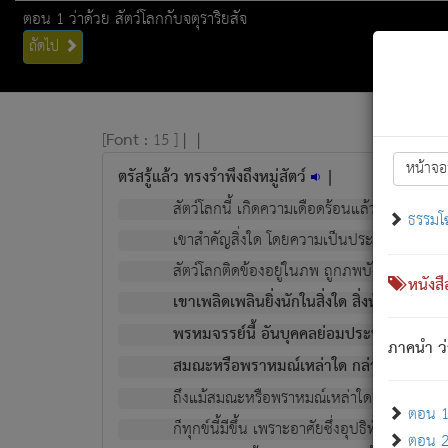
ตอน 1 ว่าด้วย สัตว์โลกกับจตุราริยสัจ
ถัดไป
[
Font :
15 ]
|
|
หน้าจอ
ตรัสรู้แล้ว ทรงรำพึงถึงหมู่สัตว์
|
สัตว์โลกนี้ เกิดความเดือดร้อนแล้ว มีผัสสะบั
ธรรมโ
เขาสำคัญสิ่งใด โดยความเป็นประการใด แต่สิ่งน
สัตว์โลกติดข้องอยู่ในภพ ถูกภพบังหน้าแล้ว มีภ
หนังส
เขาเพลิดเพลินยิ่งนักในสิ่งใด สิ่งนั้นเป็นภัย (ที
พรหมจรรย์นี้ อันบุคคลย่อมประพฤติ ก็เพื่อ
ภาคนำ ว่
สมณะหรือพราหมณ์เหล่าใด กล่าวความหลุดพ
ถึงแม้สมณะหรือพราหมณ์เหล่าใด กล่าวความอ
ตอน 1 
ก็ทุกข์นี้มีขึ้น เพราะอาศัยซึ่งอุปธิทั้งปวง.
ตอน 2 