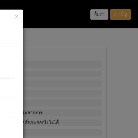
×
ค้นหา
สารบัญ
พนั้น
มิใช่ผู้หลดพ้นจากภพ.
วงนั้น ก็ยังสลัดภพออกไปไม่ได้.