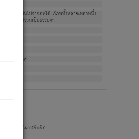
ม่เป็นผู้หลุดพ้นไปจากภพได้. ก็ภพทั้งหลายเหล่าหนึ่ง
กข์ มีความแปรปรวนเป็นธรรมดา.
ณหาด้วย.
น.
อไป). ดังนี้แล
นนำข้อมูลไปใช้ในการอ้างอิง"