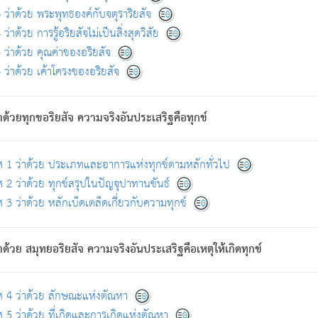
ดขึ้นแห่งทุกข์จึงไม่มี.
ว่าด้วย พระพุทธองค์กับจตุราริยสัจ
อันอวิชาหนาแน่นบังหนาแล้ว; และว่า สัตว์ผู้ยินดีในภพอันเป็นแล้วนั้น ย่อมไ
ว่าด้วย การรู้อริยสัจไม่เป็นสิ่งสุดวิสัย
ห่งประโยชน์โดยประการทั้งปวง; ภพทั้งหลายทั้งหมดนั้น ไม่เที่ยง เป็นทุ
ว่าด้วย คุณค่าของอริยสัจ
อบตามที่เป็นจริงอย่างนี้อยู่; เขาย่อมละภวตัณหาได้ และไม่เพลิดเพลินวิภวตั
ว่าด้วย เค้าโครงของอริยสัจ
ั้งหลาย) เพราะความสิ้นไปแห่งตัณหาโดยประการทั้งปวง นั้นคือนิพพา
ว เพราะไม่มีความยึดมั่น
าด้วยทุกขอริยสัจ ความจริงอันประเสริฐคือทุกข์
ล้ว ก้าวล่วงภพทั้งหลายทั้งปวงได้แล้ว เป็นผู้คงที่ (คือไม่เปลี่ยนแปลงอีกต่
ศ 1 ว่าด้วย ประเภทและอาการแห่งทุกข์ตามหลักทั่วไป
คนต้นโพธิ์เป็นที่ตรัสรู้ เมื่อตรัสรู้แล้วได้ 7 วัน)
 2 ว่าด้วย ทุกข์สรุปในปัญจุปาทานขันธ์
 3 ว่าด้วย หลักเบ็ดเตล็ดเกี่ยวกับความทุกข์
ด้วย สมุทยอริยสัจ ความจริงอันประเสริฐคือเหตุให้เกิดทุกข์
กที่สุด ผู้ศึกษาก็พึงตรวจสอบกับตัวเล่มหนังสือต้นฉบับ ที่มีการพิมพ์ครั้งล่าสุด ก่อ
ศ 4 ว่าด้วย ลักษณะแห่งตัณหา
 5 ว่าด้วย ที่เกิดและการเกิดแห่งตัณหา