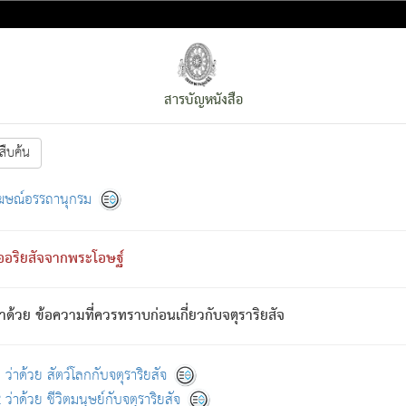
สารบัญหนังสือ
สืบค้น
งหน้า
ย่อมกล่าวซึ่งโรค (ความเสียดแทง) นั้นโดยความเป็นตัวเป็นตน
[1]
ฆษณ์อรรถานุกรม
ั้นย่อมเป็น (ตามที่เป็นจริง) โดยประการอื่นจากที่เขาสำคัญนั้น
พโดยความเป็นอย่างอื่น (จากที่มันเป็นอยู่จริง) จึงได้เพลิดเพลินยิ่งนักในภ
ืออริยสัจจากพระโอษฐ์
่เขาไม่รู้จัก)
: เขากลัวต่อสิ่งใดสิ่งนั้นเป็นทุกข์
การละขาดซึ่งภพ.
าด้วย ข้อความที่ควรทราบก่อนเกี่ยวกับจตุราริยสัจ
้นจากภพว่ามีได้เพราะภพ เรากล่าวว่า สมณะหรือพราหมณ์ทั้งปวงนั้น 
อกไปได้จากภพ ว่ามีได้เพราะวิภพ
: เรากล่าวว่า สมณะหรือพราหมณ์ทั้งป
[2]
ว่าด้วย สัตว์โลกกับจตุราริยสัจ
ว่าด้วย ชีวิตมนุษย์กับจตุราริยสัจ