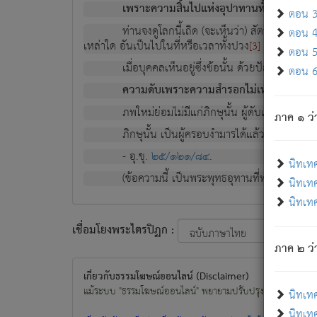
เพราะความสิ้นไปแห่งอุปาทานทั้งปวง ความเกิ
ตอน 3 
ท่านจงดูโลกนี้เถิด (จะเห็นว่า) สัตว์ทั้งหลาย
ตอน 4 
เหล่าใด อันเป็นไปในที่หรือเวลาทั้งปวง
เพื่อความมีแ
[3]
ตอน 5 
เมื่อบุคคลเห็นอยู่ซึ่งข้อนั้น ด้วยปัญญาอันช
ตอน 6 
ความดับเพราะความสำรอกไม่เหลือ (แห่งภพท
ภพใหม่ย่อมไม่มีแก่ภิกษุนั้น ผู้ดับเย็นสนิทแล้
ภาค ๑ ว่
ภิกษุนั้น เป็นผู้ครอบงำมารได้แล้ว ชนะสงครามแ
- อุ.ขุ.
๒๕/๑๒๑/๘๔
.
นิทเท
(ข้อความนี้ เป็นพระพุทธอุทานที่ทรงเปล่งออก ที่โ
นิทเทศ
นิทเทศ
เชื่อมโยงพระไตรปิฏก :
ภาค ๒ ว่า
เกี่ยวกับธรรมโฆษณ์ออนไลน์ (Disclaimer)
แม้ระบบ "ธรรมโฆษณ์ออนไลน์" พยายามปรับปรุงข้อมูลให้ถูกต้องมา
นิทเท
นิทเทศ