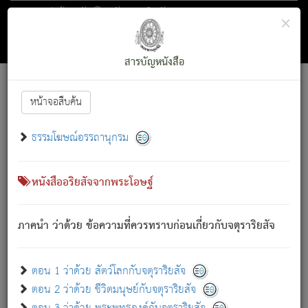
ตอน 1 ว่าด้วย สัตว์โลกกับจตุราริยสัจ
×
ถัดไป
ค้นหา
สารบัญ
สารบัญหนังสือ
[
Font :
15 ]
|
|
หน้าจอสืบค้น
ตรัสรู้แล้ว ทรงรำพึงถึงหมู่สัตว์
|
ธรรมโฆษณ์อรรถานุกรม
สัตว์โลกนี้ เกิดความเดือดร้อนแล้ว มีผัสสะบังหน้า
ย่อม
[1]
กล่าวซึ่งโรค (ความเสียดแทง) นั้นโดยความเป็นตัวเป็นตน
เขาสำคัญสิ่งใด โดยความเป็นประการใด แต่สิ่งนั้นย่อมเป็น
หนังสืออริยสัจจากพระโอษฐ์
(ตามที่เป็นจริง) โดยประการอื่นจากที่เขาสำคัญนั้น
สัตว์โลกติดข้องอยู่ในภพ ถูกภพบังหน้าแล้ว มีภพโดยความ
ภาคนำ ว่าด้วย ข้อความที่ควรทราบก่อนเกี่ยวกับจตุราริยสัจ
เป็นอย่างอื่น (จากที่มันเป็นอยู่จริง) จึงได้เพลิดเพลินยิ่งนักในภพ
นั้น
เขาเพลิดเพลินยิ่งนักในสิ่งใด สิ่งนั้นเป็นภัย (ที่เขาไม่รู้จัก)
:
ตอน 1 ว่าด้วย สัตว์โลกกับจตุราริยสัจ
เขากลัวต่อสิ่งใดสิ่งนั้นเป็นทุกข์
ตอน 2 ว่าด้วย ชีวิตมนุษย์กับจตุราริยสัจ
พรหมจรรย์นี้ อันบุคคลย่อมประพฤติ ก็เพื่อการละขาดซึ่ง