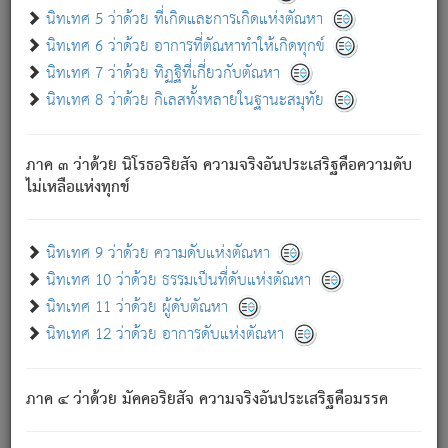
ด้วย.
นิทเทศ 5 ว่าด้วย ที่เกิดและการเกิดแห่งตัณหา
ความดับเพราะความสำรอกไม่เหลือ (แห่งภพทั้งหลาย)
นิทเทศ 6 ว่าด้วย อาการที่ตัณหาทำให้เกิดทุกข์
เพราะความสิ้นไปแห่งตัณหาโดยประการทั้งปวง นั้นคือ
นิทเทศ 7 ว่าด้วย ทิฏฐิที่เกี่ยวกับตัณหา
นิพพาน.
นิทเทศ 8 ว่าด้วย กิเลสทั้งหลายในฐานะสมุทัย
ภพใหม่ย่อมไม่มีแก่ภิกษุนั้น ผู้ดับเย็นสนิทแล้ว เพราะไม่มี
ความยึดมั่น
ภาค ๓ ว่าด้วย นิโรธอริยสัจ ความจริงอันประเสริฐคือความดับ
ภิกษุนั้น เป็นผู้ครอบงำมารได้แล้ว ชนะสงครามแล้ว ก้าวล่วง
ไม่เหลือแห่งทุกข์
ภพทั้งหลายทั้งปวงได้แล้ว เป็นผู้คงที่ (คือไม่เปลี่ยนแปลงอีกต่อ
ไป). ดังนี้แล
- อุ.ขุ.
๒๕/๑๒๑/๘๔
.
นิทเทศ 9 ว่าด้วย ความดับแห่งตัณหา
(ข้อความนี้ เป็นพระพุทธอุทานที่ทรงเปล่งออก ที่โคนต้นโพธิ์
นิทเทศ 10 ว่าด้วย ธรรมเป็นที่ดับแห่งตัณหา
เป็นที่ตรัสรู้ เมื่อตรัสรู้แล้วได้ 7 วัน)
นิทเทศ 11 ว่าด้วย ผู้ดับตัณหา
นิทเทศ 12 ว่าด้วย อาการดับแห่งตัณหา
เชื่อมโยงพระไตรปิฏก :
ภาค ๔ ว่าด้วย มัคคอริยสัจ ความจริงอันประเสริฐคือมรรค