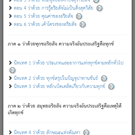
ตอน 3 ว่าด้วย พระพุทธองค์กับจตุราริยสัจ
ภพ.
ตอน 4 ว่าด้วย การรู้อริยสัจไม่เป็นสิ่งสุดวิสัย
สมณะหรือพราหมณ์เหล่าใด กล่าวความหลุดพ้นจากภพว่า
ตอน 5 ว่าด้วย คุณค่าของอริยสัจ
มีได้เพราะภพ เรากล่าวว่า สมณะหรือพราหมณ์ทั้งปวงนั้น
ตอน 6 ว่าด้วย เค้าโครงของอริยสัจ
มิใช่ผู้หลดพ้นจากภพ.
ถึงแม้สมณะหรือพราหมณ์เหล่าใด กล่าวความออกไปได้จาก
ภพ ว่ามีได้เพราะวิภพ
: เรากล่าวว่า สมณะหรือพราหมณ์ทั้ง
[2]
ภาค ๑ ว่าด้วยทุกขอริยสัจ ความจริงอันประเสริฐคือทุกข์
ปวงนั้น ก็ยังสลัดภพออกไปไม่ได้.
ก็ทุกข์นี้มีขึ้น เพราะอาศัยซึ่งอุปธิทั้งปวง.
นิทเทศ 1 ว่าด้วย ประเภทและอาการแห่งทุกข์ตามหลักทั่วไป
เพราะความสิ้นไปแห่งอุปาทานทั้งปวง ความเกิดขึ้นแห่ง
ทุกข์จึงไม่มี.
นิทเทศ 2 ว่าด้วย ทุกข์สรุปในปัญจุปาทานขันธ์
ท่านจงดูโลกนี้เถิด (จะเห็นว่า) สัตว์ทั้งหลายอันอวิชาหนา
นิทเทศ 3 ว่าด้วย หลักเบ็ดเตล็ดเกี่ยวกับความทุกข์
แน่นบังหนาแล้ว; และว่า สัตว์ผู้ยินดีในภพอันเป็นแล้วนั้น ย่อม
ไม่เป็นผู้หลุดพ้นไปจากภพได้. ก็ภพทั้งหลายเหล่าหนึ่งเหล่าใด
อันเป็นไปในที่หรือเวลาทั้งปวง
เพื่อความมีแห่งประโยชน์โดย
[3]
ภาค ๒ ว่าด้วย สมุทยอริยสัจ ความจริงอันประเสริฐคือเหตุให้
ประการทั้งปวง; ภพทั้งหลายทั้งหมดนั้น ไม่เที่ยง เป็นทุกข์ มี
เกิดทุกข์
ความแปรปรวนเป็นธรรมดา.
เมื่อบุคคลเห็นอยู่ซึ่งข้อนั้น ด้วยปัญญาอันชอบตามที่เป็นจริง
อย่างนี้อยู่; เขาย่อมละภวตัณหาได้ และไม่เพลิดเพลินวิภวตัณหา
นิทเทศ 4 ว่าด้วย ลักษณะแห่งตัณหา