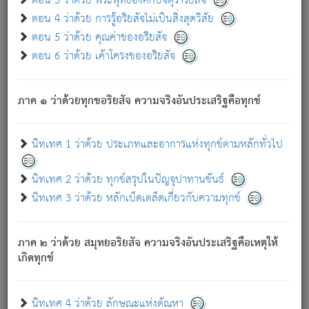
ตอน 3 ว่าด้วย พระพุทธองค์กับจตุราริยสัจ
ภพ.
ตอน 4 ว่าด้วย การรู้อริยสัจไม่เป็นสิ่งสุดวิสัย
สมณะหรือพราหมณ์เหล่าใด กล่าวความหลุดพ้นจากภพว่า
ตอน 5 ว่าด้วย คุณค่าของอริยสัจ
มีได้เพราะภพ เรากล่าวว่า สมณะหรือพราหมณ์ทั้งปวงนั้น
ตอน 6 ว่าด้วย เค้าโครงของอริยสัจ
มิใช่ผู้หลดพ้นจากภพ.
ถึงแม้สมณะหรือพราหมณ์เหล่าใด กล่าวความออกไปได้จาก
ภพ ว่ามีได้เพราะวิภพ
: เรากล่าวว่า สมณะหรือพราหมณ์ทั้ง
[2]
ภาค ๑ ว่าด้วยทุกขอริยสัจ ความจริงอันประเสริฐคือทุกข์
ปวงนั้น ก็ยังสลัดภพออกไปไม่ได้.
ก็ทุกข์นี้มีขึ้น เพราะอาศัยซึ่งอุปธิทั้งปวง.
นิทเทศ 1 ว่าด้วย ประเภทและอาการแห่งทุกข์ตามหลักทั่วไป
เพราะความสิ้นไปแห่งอุปาทานทั้งปวง ความเกิดขึ้นแห่ง
ทุกข์จึงไม่มี.
นิทเทศ 2 ว่าด้วย ทุกข์สรุปในปัญจุปาทานขันธ์
ท่านจงดูโลกนี้เถิด (จะเห็นว่า) สัตว์ทั้งหลายอันอวิชาหนา
นิทเทศ 3 ว่าด้วย หลักเบ็ดเตล็ดเกี่ยวกับความทุกข์
แน่นบังหนาแล้ว; และว่า สัตว์ผู้ยินดีในภพอันเป็นแล้วนั้น ย่อม
ไม่เป็นผู้หลุดพ้นไปจากภพได้. ก็ภพทั้งหลายเหล่าหนึ่งเหล่าใด
อันเป็นไปในที่หรือเวลาทั้งปวง
เพื่อความมีแห่งประโยชน์โดย
[3]
ภาค ๒ ว่าด้วย สมุทยอริยสัจ ความจริงอันประเสริฐคือเหตุให้
ประการทั้งปวง; ภพทั้งหลายทั้งหมดนั้น ไม่เที่ยง เป็นทุกข์ มี
เกิดทุกข์
ความแปรปรวนเป็นธรรมดา.
เมื่อบุคคลเห็นอยู่ซึ่งข้อนั้น ด้วยปัญญาอันชอบตามที่เป็นจริง
อย่างนี้อยู่; เขาย่อมละภวตัณหาได้ และไม่เพลิดเพลินวิภวตัณหา
นิทเทศ 4 ว่าด้วย ลักษณะแห่งตัณหา