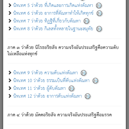
ด้วย.
นิทเทศ 5 ว่าด้วย ที่เกิดและการเกิดแห่งตัณหา
ความดับเพราะความสำรอกไม่เหลือ (แห่งภพทั้งหลาย)
นิทเทศ 6 ว่าด้วย อาการที่ตัณหาทำให้เกิดทุกข์
เพราะความสิ้นไปแห่งตัณหาโดยประการทั้งปวง นั้นคือ
นิทเทศ 7 ว่าด้วย ทิฏฐิที่เกี่ยวกับตัณหา
นิพพาน.
นิทเทศ 8 ว่าด้วย กิเลสทั้งหลายในฐานะสมุทัย
ภพใหม่ย่อมไม่มีแก่ภิกษุนั้น ผู้ดับเย็นสนิทแล้ว เพราะไม่มี
ความยึดมั่น
ภาค ๓ ว่าด้วย นิโรธอริยสัจ ความจริงอันประเสริฐคือความดับ
ภิกษุนั้น เป็นผู้ครอบงำมารได้แล้ว ชนะสงครามแล้ว ก้าวล่วง
ไม่เหลือแห่งทุกข์
ภพทั้งหลายทั้งปวงได้แล้ว เป็นผู้คงที่ (คือไม่เปลี่ยนแปลงอีกต่อ
ไป). ดังนี้แล
- อุ.ขุ.
๒๕/๑๒๑/๘๔
.
นิทเทศ 9 ว่าด้วย ความดับแห่งตัณหา
(ข้อความนี้ เป็นพระพุทธอุทานที่ทรงเปล่งออก ที่โคนต้นโพธิ์
นิทเทศ 10 ว่าด้วย ธรรมเป็นที่ดับแห่งตัณหา
เป็นที่ตรัสรู้ เมื่อตรัสรู้แล้วได้ 7 วัน)
นิทเทศ 11 ว่าด้วย ผู้ดับตัณหา
นิทเทศ 12 ว่าด้วย อาการดับแห่งตัณหา
เชื่อมโยงพระไตรปิฏก :
ภาค ๔ ว่าด้วย มัคคอริยสัจ ความจริงอันประเสริฐคือมรรค