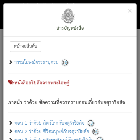
ตอน 1 ว่าด้วย สัตว์โลกกับจตุราริยสัจ
×
ถัดไป
ค้นหา
สารบัญ
สารบัญหนังสือ
[
Font :
15 ]
|
|
หน้าจอสืบค้น
ตรัสรู้แล้ว ทรงรำพึงถึงหมู่สัตว์
|
ธรรมโฆษณ์อรรถานุกรม
สัตว์โลกนี้ เกิดความเดือดร้อนแล้ว มีผัสสะบังหน้า
ย่อม
[1]
กล่าวซึ่งโรค (ความเสียดแทง) นั้นโดยความเป็นตัวเป็นตน
เขาสำคัญสิ่งใด โดยความเป็นประการใด แต่สิ่งนั้นย่อมเป็น
หนังสืออริยสัจจากพระโอษฐ์
(ตามที่เป็นจริง) โดยประการอื่นจากที่เขาสำคัญนั้น
สัตว์โลกติดข้องอยู่ในภพ ถูกภพบังหน้าแล้ว มีภพโดยความ
ภาคนำ ว่าด้วย ข้อความที่ควรทราบก่อนเกี่ยวกับจตุราริยสัจ
เป็นอย่างอื่น (จากที่มันเป็นอยู่จริง) จึงได้เพลิดเพลินยิ่งนักในภพ
นั้น
เขาเพลิดเพลินยิ่งนักในสิ่งใด สิ่งนั้นเป็นภัย (ที่เขาไม่รู้จัก)
:
ตอน 1 ว่าด้วย สัตว์โลกกับจตุราริยสัจ
เขากลัวต่อสิ่งใดสิ่งนั้นเป็นทุกข์
ตอน 2 ว่าด้วย ชีวิตมนุษย์กับจตุราริยสัจ
พรหมจรรย์นี้ อันบุคคลย่อมประพฤติ ก็เพื่อการละขาดซึ่ง