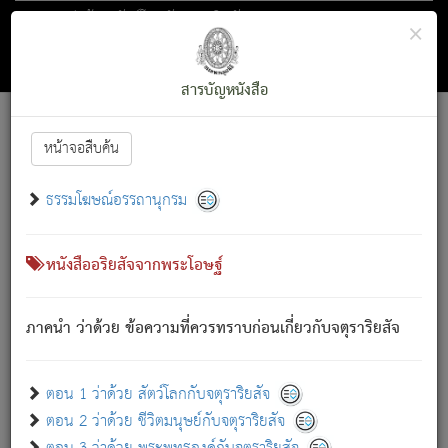
ตอน 1 ว่าด้วย สัตว์โลกกับจตุราริยสัจ
×
ถัดไป
ค้นหา
สารบัญ
สารบัญหนังสือ
[
Font :
15 ]
|
|
หน้าจอสืบค้น
ตรัสรู้แล้ว ทรงรำพึงถึงหมู่สัตว์
|
ธรรมโฆษณ์อรรถานุกรม
สัตว์โลกนี้ เกิดความเดือดร้อนแล้ว มีผัสสะบังหน้า
ย่อม
[1]
กล่าวซึ่งโรค (ความเสียดแทง) นั้นโดยความเป็นตัวเป็นตน
เขาสำคัญสิ่งใด โดยความเป็นประการใด แต่สิ่งนั้นย่อมเป็น
หนังสืออริยสัจจากพระโอษฐ์
(ตามที่เป็นจริง) โดยประการอื่นจากที่เขาสำคัญนั้น
สัตว์โลกติดข้องอยู่ในภพ ถูกภพบังหน้าแล้ว มีภพโดยความ
ภาคนำ ว่าด้วย ข้อความที่ควรทราบก่อนเกี่ยวกับจตุราริยสัจ
เป็นอย่างอื่น (จากที่มันเป็นอยู่จริง) จึงได้เพลิดเพลินยิ่งนักในภพ
นั้น
เขาเพลิดเพลินยิ่งนักในสิ่งใด สิ่งนั้นเป็นภัย (ที่เขาไม่รู้จัก)
:
ตอน 1 ว่าด้วย สัตว์โลกกับจตุราริยสัจ
เขากลัวต่อสิ่งใดสิ่งนั้นเป็นทุกข์
ตอน 2 ว่าด้วย ชีวิตมนุษย์กับจตุราริยสัจ
พรหมจรรย์นี้ อันบุคคลย่อมประพฤติ ก็เพื่อการละขาดซึ่ง