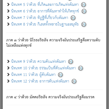
ด้วย.
นิทเทศ 5 ว่าด้วย ที่เกิดและการเกิดแห่งตัณหา
ความดับเพราะความสำรอกไม่เหลือ (แห่งภพทั้งหลาย)
นิทเทศ 6 ว่าด้วย อาการที่ตัณหาทำให้เกิดทุกข์
เพราะความสิ้นไปแห่งตัณหาโดยประการทั้งปวง นั้นคือ
นิทเทศ 7 ว่าด้วย ทิฏฐิที่เกี่ยวกับตัณหา
นิพพาน.
นิทเทศ 8 ว่าด้วย กิเลสทั้งหลายในฐานะสมุทัย
ภพใหม่ย่อมไม่มีแก่ภิกษุนั้น ผู้ดับเย็นสนิทแล้ว เพราะไม่มี
ความยึดมั่น
ภาค ๓ ว่าด้วย นิโรธอริยสัจ ความจริงอันประเสริฐคือความดับ
ภิกษุนั้น เป็นผู้ครอบงำมารได้แล้ว ชนะสงครามแล้ว ก้าวล่วง
ไม่เหลือแห่งทุกข์
ภพทั้งหลายทั้งปวงได้แล้ว เป็นผู้คงที่ (คือไม่เปลี่ยนแปลงอีกต่อ
ไป). ดังนี้แล
- อุ.ขุ.
๒๕/๑๒๑/๘๔
.
นิทเทศ 9 ว่าด้วย ความดับแห่งตัณหา
(ข้อความนี้ เป็นพระพุทธอุทานที่ทรงเปล่งออก ที่โคนต้นโพธิ์
นิทเทศ 10 ว่าด้วย ธรรมเป็นที่ดับแห่งตัณหา
เป็นที่ตรัสรู้ เมื่อตรัสรู้แล้วได้ 7 วัน)
นิทเทศ 11 ว่าด้วย ผู้ดับตัณหา
นิทเทศ 12 ว่าด้วย อาการดับแห่งตัณหา
เชื่อมโยงพระไตรปิฏก :
ภาค ๔ ว่าด้วย มัคคอริยสัจ ความจริงอันประเสริฐคือมรรค