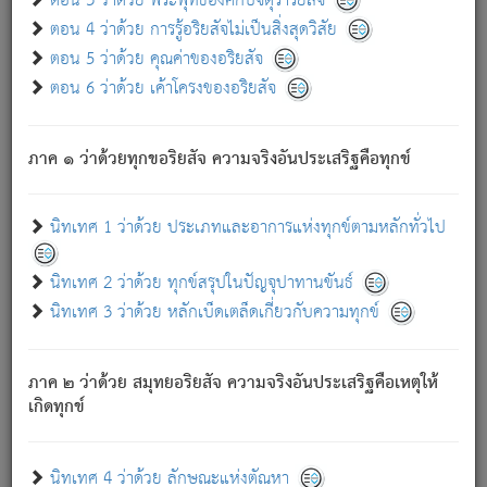
ตอน 3 ว่าด้วย พระพุทธองค์กับจตุราริยสัจ
ภพ.
ตอน 4 ว่าด้วย การรู้อริยสัจไม่เป็นสิ่งสุดวิสัย
สมณะหรือพราหมณ์เหล่าใด กล่าวความหลุดพ้นจากภพว่า
ตอน 5 ว่าด้วย คุณค่าของอริยสัจ
มีได้เพราะภพ เรากล่าวว่า สมณะหรือพราหมณ์ทั้งปวงนั้น
ตอน 6 ว่าด้วย เค้าโครงของอริยสัจ
มิใช่ผู้หลดพ้นจากภพ.
ถึงแม้สมณะหรือพราหมณ์เหล่าใด กล่าวความออกไปได้จาก
ภพ ว่ามีได้เพราะวิภพ
: เรากล่าวว่า สมณะหรือพราหมณ์ทั้ง
[2]
ภาค ๑ ว่าด้วยทุกขอริยสัจ ความจริงอันประเสริฐคือทุกข์
ปวงนั้น ก็ยังสลัดภพออกไปไม่ได้.
ก็ทุกข์นี้มีขึ้น เพราะอาศัยซึ่งอุปธิทั้งปวง.
นิทเทศ 1 ว่าด้วย ประเภทและอาการแห่งทุกข์ตามหลักทั่วไป
เพราะความสิ้นไปแห่งอุปาทานทั้งปวง ความเกิดขึ้นแห่ง
ทุกข์จึงไม่มี.
นิทเทศ 2 ว่าด้วย ทุกข์สรุปในปัญจุปาทานขันธ์
ท่านจงดูโลกนี้เถิด (จะเห็นว่า) สัตว์ทั้งหลายอันอวิชาหนา
นิทเทศ 3 ว่าด้วย หลักเบ็ดเตล็ดเกี่ยวกับความทุกข์
แน่นบังหนาแล้ว; และว่า สัตว์ผู้ยินดีในภพอันเป็นแล้วนั้น ย่อม
ไม่เป็นผู้หลุดพ้นไปจากภพได้. ก็ภพทั้งหลายเหล่าหนึ่งเหล่าใด
อันเป็นไปในที่หรือเวลาทั้งปวง
เพื่อความมีแห่งประโยชน์โดย
[3]
ภาค ๒ ว่าด้วย สมุทยอริยสัจ ความจริงอันประเสริฐคือเหตุให้
ประการทั้งปวง; ภพทั้งหลายทั้งหมดนั้น ไม่เที่ยง เป็นทุกข์ มี
เกิดทุกข์
ความแปรปรวนเป็นธรรมดา.
เมื่อบุคคลเห็นอยู่ซึ่งข้อนั้น ด้วยปัญญาอันชอบตามที่เป็นจริง
อย่างนี้อยู่; เขาย่อมละภวตัณหาได้ และไม่เพลิดเพลินวิภวตัณหา
นิทเทศ 4 ว่าด้วย ลักษณะแห่งตัณหา