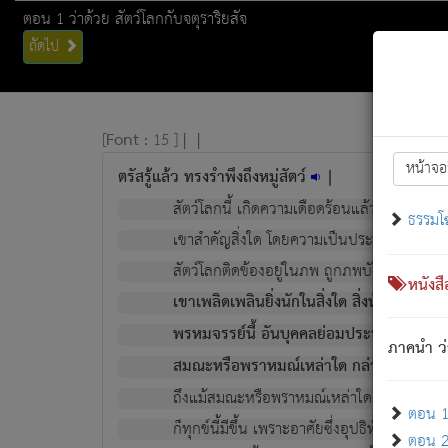
ตอน 1 ว่าด้วย สัตว์โลกกับจตุราริยสัจ
ถัดไป
[
Font :
15 ]
|
|
หน้าจอ
ตรัสรู้แล้ว ทรงรำพึงถึงหมู่สัตว์
|
สัตว์โลกนี้ เกิดความเดือดร้อนแล้ว มีผัสสะบั
ธรรมโ
เขาสำคัญสิ่งใด โดยความเป็นประการใด แต่สิ่งน
สัตว์โลกติดข้องอยู่ในภพ ถูกภพบังหน้าแล้ว มีภ
หนังส
เขาเพลิดเพลินยิ่งนักในสิ่งใด สิ่งนั้นเป็นภัย (ที
พรหมจรรย์นี้ อันบุคคลย่อมประพฤติ ก็เพื่อ
ภาคนำ ว่
สมณะหรือพราหมณ์เหล่าใด กล่าวความหลุดพ
ถึงแม้สมณะหรือพราหมณ์เหล่าใด กล่าวความอ
ตอน 1 
ก็ทุกข์นี้มีขึ้น เพราะอาศัยซึ่งอุปธิทั้งปวง.
ตอน 2 