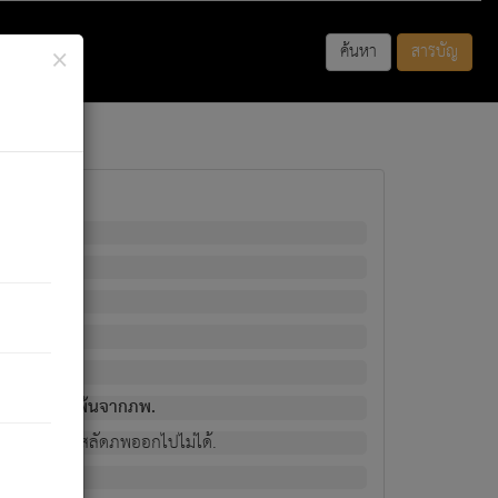
×
ค้นหา
สารบัญ
พนั้น
มิใช่ผู้หลดพ้นจากภพ.
วงนั้น ก็ยังสลัดภพออกไปไม่ได้.