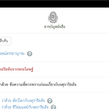
สารบัญหนังสือ
สืบค้น
งหน้า
ย่อมกล่าวซึ่งโรค (ความเสียดแทง) นั้นโดยความเป็นตัวเป็นตน
[1]
ฆษณ์อรรถานุกรม
ั้นย่อมเป็น (ตามที่เป็นจริง) โดยประการอื่นจากที่เขาสำคัญนั้น
พโดยความเป็นอย่างอื่น (จากที่มันเป็นอยู่จริง) จึงได้เพลิดเพลินยิ่งนักในภ
ืออริยสัจจากพระโอษฐ์
่เขาไม่รู้จัก)
: เขากลัวต่อสิ่งใดสิ่งนั้นเป็นทุกข์
การละขาดซึ่งภพ.
าด้วย ข้อความที่ควรทราบก่อนเกี่ยวกับจตุราริยสัจ
้นจากภพว่ามีได้เพราะภพ เรากล่าวว่า สมณะหรือพราหมณ์ทั้งปวงนั้น 
อกไปได้จากภพ ว่ามีได้เพราะวิภพ
: เรากล่าวว่า สมณะหรือพราหมณ์ทั้งป
[2]
ว่าด้วย สัตว์โลกกับจตุราริยสัจ
ว่าด้วย ชีวิตมนุษย์กับจตุราริยสัจ