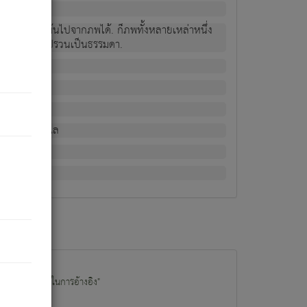
ม่เป็นผู้หลุดพ้นไปจากภพได้. ก็ภพทั้งหลายเหล่าหนึ่ง
กข์ มีความแปรปรวนเป็นธรรมดา.
ณหาด้วย.
น.
อไป). ดังนี้แล
นนำข้อมูลไปใช้ในการอ้างอิง"