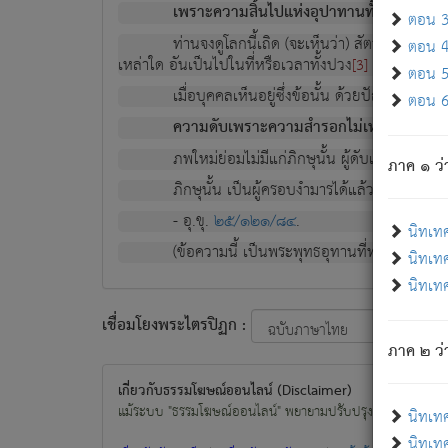
เพราะความสิ้นไปแห่งอุปาทานทั้งปวง ความเกิ
ตอน 3 
ท่านจงดูโลกนี้เถิด (จะเห็นว่า) สัตว์ทั้งหลาย
ตอน 4 
เหล่าใด อันเป็นไปในที่หรือเวลาทั้งปวง
เพื่อความมีแ
[3]
ตอน 5 
เมื่อบุคคลเห็นอยู่ซึ่งข้อนั้น ด้วยปัญญาอันช
ตอน 6 
ความดับเพราะความสำรอกไม่เหลือ (แห่งภพท
ภพใหม่ย่อมไม่มีแก่ภิกษุนั้น ผู้ดับเย็นสนิทแล้
ภาค ๑ ว่
ภิกษุนั้น เป็นผู้ครอบงำมารได้แล้ว ชนะสงครามแ
- อุ.ขุ.
๒๕/๑๒๑/๘๔
.
นิทเท
(ข้อความนี้ เป็นพระพุทธอุทานที่ทรงเปล่งออก ที่โ
นิทเทศ
นิทเทศ
เชื่อมโยงพระไตรปิฏก :
ภาค ๒ ว่า
เกี่ยวกับธรรมโฆษณ์ออนไลน์ (Disclaimer)
แม้ระบบ "ธรรมโฆษณ์ออนไลน์" พยายามปรับปรุงข้อมูลให้ถูกต้องมา
นิทเท
นิทเทศ