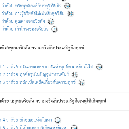
ดขึ้นแห่งทุกข์จึงไม่มี.
ว่าด้วย พระพุทธองค์กับจตุราริยสัจ
อันอวิชาหนาแน่นบังหนาแล้ว; และว่า สัตว์ผู้ยินดีในภพอันเป็นแล้วนั้น ย่อมไ
ว่าด้วย การรู้อริยสัจไม่เป็นสิ่งสุดวิสัย
ห่งประโยชน์โดยประการทั้งปวง; ภพทั้งหลายทั้งหมดนั้น ไม่เที่ยง เป็นทุ
ว่าด้วย คุณค่าของอริยสัจ
อบตามที่เป็นจริงอย่างนี้อยู่; เขาย่อมละภวตัณหาได้ และไม่เพลิดเพลินวิภวตั
ว่าด้วย เค้าโครงของอริยสัจ
ั้งหลาย) เพราะความสิ้นไปแห่งตัณหาโดยประการทั้งปวง นั้นคือนิพพา
ว เพราะไม่มีความยึดมั่น
าด้วยทุกขอริยสัจ ความจริงอันประเสริฐคือทุกข์
ล้ว ก้าวล่วงภพทั้งหลายทั้งปวงได้แล้ว เป็นผู้คงที่ (คือไม่เปลี่ยนแปลงอีกต่
ศ 1 ว่าด้วย ประเภทและอาการแห่งทุกข์ตามหลักทั่วไป
คนต้นโพธิ์เป็นที่ตรัสรู้ เมื่อตรัสรู้แล้วได้ 7 วัน)
 2 ว่าด้วย ทุกข์สรุปในปัญจุปาทานขันธ์
 3 ว่าด้วย หลักเบ็ดเตล็ดเกี่ยวกับความทุกข์
ด้วย สมุทยอริยสัจ ความจริงอันประเสริฐคือเหตุให้เกิดทุกข์
กที่สุด ผู้ศึกษาก็พึงตรวจสอบกับตัวเล่มหนังสือต้นฉบับ ที่มีการพิมพ์ครั้งล่าสุด ก่อ
ศ 4 ว่าด้วย ลักษณะแห่งตัณหา
 5 ว่าด้วย ที่เกิดและการเกิดแห่งตัณหา