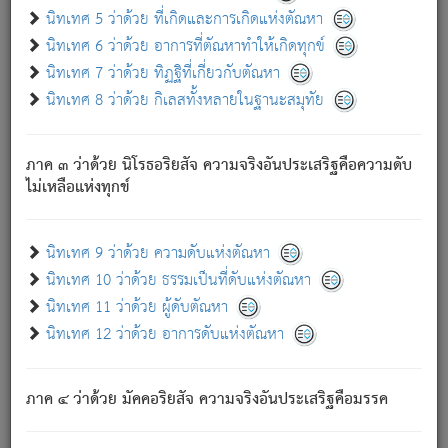
ด้วย.
นิทเทศ 5 ว่าด้วย ที่เกิดและการเกิดแห่งตัณหา
ความดับเพราะความสำรอกไม่เหลือ (แห่งภพทั้งหลาย)
นิทเทศ 6 ว่าด้วย อาการที่ตัณหาทำให้เกิดทุกข์
เพราะความสิ้นไปแห่งตัณหาโดยประการทั้งปวง นั้นคือ
นิทเทศ 7 ว่าด้วย ทิฏฐิที่เกี่ยวกับตัณหา
นิพพาน.
นิทเทศ 8 ว่าด้วย กิเลสทั้งหลายในฐานะสมุทัย
ภพใหม่ย่อมไม่มีแก่ภิกษุนั้น ผู้ดับเย็นสนิทแล้ว เพราะไม่มี
ความยึดมั่น
ภาค ๓ ว่าด้วย นิโรธอริยสัจ ความจริงอันประเสริฐคือความดับ
ภิกษุนั้น เป็นผู้ครอบงำมารได้แล้ว ชนะสงครามแล้ว ก้าวล่วง
ไม่เหลือแห่งทุกข์
ภพทั้งหลายทั้งปวงได้แล้ว เป็นผู้คงที่ (คือไม่เปลี่ยนแปลงอีกต่อ
ไป). ดังนี้แล
- อุ.ขุ.
๒๕/๑๒๑/๘๔
.
นิทเทศ 9 ว่าด้วย ความดับแห่งตัณหา
(ข้อความนี้ เป็นพระพุทธอุทานที่ทรงเปล่งออก ที่โคนต้นโพธิ์
นิทเทศ 10 ว่าด้วย ธรรมเป็นที่ดับแห่งตัณหา
เป็นที่ตรัสรู้ เมื่อตรัสรู้แล้วได้ 7 วัน)
นิทเทศ 11 ว่าด้วย ผู้ดับตัณหา
นิทเทศ 12 ว่าด้วย อาการดับแห่งตัณหา
เชื่อมโยงพระไตรปิฏก :
ภาค ๔ ว่าด้วย มัคคอริยสัจ ความจริงอันประเสริฐคือมรรค