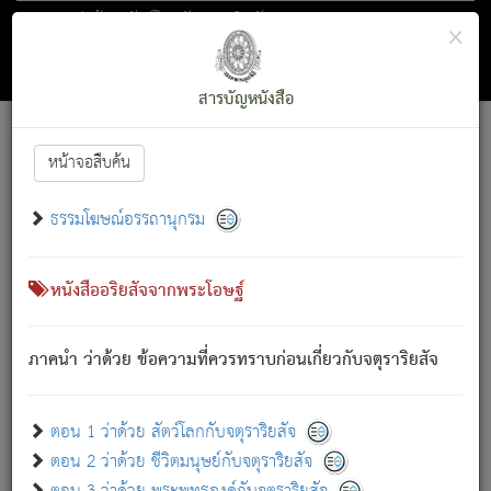
ตอน 1 ว่าด้วย สัตว์โลกกับจตุราริยสัจ
×
ถัดไป
ค้นหา
สารบัญ
สารบัญหนังสือ
[
Font :
15 ]
|
|
หน้าจอสืบค้น
ตรัสรู้แล้ว ทรงรำพึงถึงหมู่สัตว์
|
ธรรมโฆษณ์อรรถานุกรม
สัตว์โลกนี้ เกิดความเดือดร้อนแล้ว มีผัสสะบังหน้า
ย่อม
[1]
กล่าวซึ่งโรค (ความเสียดแทง) นั้นโดยความเป็นตัวเป็นตน
เขาสำคัญสิ่งใด โดยความเป็นประการใด แต่สิ่งนั้นย่อมเป็น
หนังสืออริยสัจจากพระโอษฐ์
(ตามที่เป็นจริง) โดยประการอื่นจากที่เขาสำคัญนั้น
สัตว์โลกติดข้องอยู่ในภพ ถูกภพบังหน้าแล้ว มีภพโดยความ
ภาคนำ ว่าด้วย ข้อความที่ควรทราบก่อนเกี่ยวกับจตุราริยสัจ
เป็นอย่างอื่น (จากที่มันเป็นอยู่จริง) จึงได้เพลิดเพลินยิ่งนักในภพ
นั้น
เขาเพลิดเพลินยิ่งนักในสิ่งใด สิ่งนั้นเป็นภัย (ที่เขาไม่รู้จัก)
:
ตอน 1 ว่าด้วย สัตว์โลกกับจตุราริยสัจ
เขากลัวต่อสิ่งใดสิ่งนั้นเป็นทุกข์
ตอน 2 ว่าด้วย ชีวิตมนุษย์กับจตุราริยสัจ
พรหมจรรย์นี้ อันบุคคลย่อมประพฤติ ก็เพื่อการละขาดซึ่ง