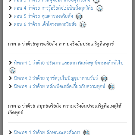
ตอน 3 ว่าด้วย พระพุทธองค์กับจตุราริยสัจ
ภพ.
ตอน 4 ว่าด้วย การรู้อริยสัจไม่เป็นสิ่งสุดวิสัย
สมณะหรือพราหมณ์เหล่าใด กล่าวความหลุดพ้นจากภพว่า
ตอน 5 ว่าด้วย คุณค่าของอริยสัจ
มีได้เพราะภพ เรากล่าวว่า สมณะหรือพราหมณ์ทั้งปวงนั้น
ตอน 6 ว่าด้วย เค้าโครงของอริยสัจ
มิใช่ผู้หลดพ้นจากภพ.
ถึงแม้สมณะหรือพราหมณ์เหล่าใด กล่าวความออกไปได้จาก
ภพ ว่ามีได้เพราะวิภพ
: เรากล่าวว่า สมณะหรือพราหมณ์ทั้ง
[2]
ภาค ๑ ว่าด้วยทุกขอริยสัจ ความจริงอันประเสริฐคือทุกข์
ปวงนั้น ก็ยังสลัดภพออกไปไม่ได้.
ก็ทุกข์นี้มีขึ้น เพราะอาศัยซึ่งอุปธิทั้งปวง.
นิทเทศ 1 ว่าด้วย ประเภทและอาการแห่งทุกข์ตามหลักทั่วไป
เพราะความสิ้นไปแห่งอุปาทานทั้งปวง ความเกิดขึ้นแห่ง
ทุกข์จึงไม่มี.
นิทเทศ 2 ว่าด้วย ทุกข์สรุปในปัญจุปาทานขันธ์
ท่านจงดูโลกนี้เถิด (จะเห็นว่า) สัตว์ทั้งหลายอันอวิชาหนา
นิทเทศ 3 ว่าด้วย หลักเบ็ดเตล็ดเกี่ยวกับความทุกข์
แน่นบังหนาแล้ว; และว่า สัตว์ผู้ยินดีในภพอันเป็นแล้วนั้น ย่อม
ไม่เป็นผู้หลุดพ้นไปจากภพได้. ก็ภพทั้งหลายเหล่าหนึ่งเหล่าใด
อันเป็นไปในที่หรือเวลาทั้งปวง
เพื่อความมีแห่งประโยชน์โดย
[3]
ภาค ๒ ว่าด้วย สมุทยอริยสัจ ความจริงอันประเสริฐคือเหตุให้
ประการทั้งปวง; ภพทั้งหลายทั้งหมดนั้น ไม่เที่ยง เป็นทุกข์ มี
เกิดทุกข์
ความแปรปรวนเป็นธรรมดา.
เมื่อบุคคลเห็นอยู่ซึ่งข้อนั้น ด้วยปัญญาอันชอบตามที่เป็นจริง
อย่างนี้อยู่; เขาย่อมละภวตัณหาได้ และไม่เพลิดเพลินวิภวตัณหา
นิทเทศ 4 ว่าด้วย ลักษณะแห่งตัณหา