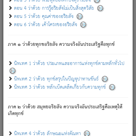
ตอน 3 ว่าด้วย พระพุทธองค์กับจตุราริยสัจ
ภพ.
ตอน 4 ว่าด้วย การรู้อริยสัจไม่เป็นสิ่งสุดวิสัย
สมณะหรือพราหมณ์เหล่าใด กล่าวความหลุดพ้นจากภพว่า
ตอน 5 ว่าด้วย คุณค่าของอริยสัจ
มีได้เพราะภพ เรากล่าวว่า สมณะหรือพราหมณ์ทั้งปวงนั้น
ตอน 6 ว่าด้วย เค้าโครงของอริยสัจ
มิใช่ผู้หลดพ้นจากภพ.
ถึงแม้สมณะหรือพราหมณ์เหล่าใด กล่าวความออกไปได้จาก
ภพ ว่ามีได้เพราะวิภพ
: เรากล่าวว่า สมณะหรือพราหมณ์ทั้ง
[2]
ภาค ๑ ว่าด้วยทุกขอริยสัจ ความจริงอันประเสริฐคือทุกข์
ปวงนั้น ก็ยังสลัดภพออกไปไม่ได้.
ก็ทุกข์นี้มีขึ้น เพราะอาศัยซึ่งอุปธิทั้งปวง.
นิทเทศ 1 ว่าด้วย ประเภทและอาการแห่งทุกข์ตามหลักทั่วไป
เพราะความสิ้นไปแห่งอุปาทานทั้งปวง ความเกิดขึ้นแห่ง
ทุกข์จึงไม่มี.
นิทเทศ 2 ว่าด้วย ทุกข์สรุปในปัญจุปาทานขันธ์
ท่านจงดูโลกนี้เถิด (จะเห็นว่า) สัตว์ทั้งหลายอันอวิชาหนา
นิทเทศ 3 ว่าด้วย หลักเบ็ดเตล็ดเกี่ยวกับความทุกข์
แน่นบังหนาแล้ว; และว่า สัตว์ผู้ยินดีในภพอันเป็นแล้วนั้น ย่อม
ไม่เป็นผู้หลุดพ้นไปจากภพได้. ก็ภพทั้งหลายเหล่าหนึ่งเหล่าใด
อันเป็นไปในที่หรือเวลาทั้งปวง
เพื่อความมีแห่งประโยชน์โดย
[3]
ภาค ๒ ว่าด้วย สมุทยอริยสัจ ความจริงอันประเสริฐคือเหตุให้
ประการทั้งปวง; ภพทั้งหลายทั้งหมดนั้น ไม่เที่ยง เป็นทุกข์ มี
เกิดทุกข์
ความแปรปรวนเป็นธรรมดา.
เมื่อบุคคลเห็นอยู่ซึ่งข้อนั้น ด้วยปัญญาอันชอบตามที่เป็นจริง
อย่างนี้อยู่; เขาย่อมละภวตัณหาได้ และไม่เพลิดเพลินวิภวตัณหา
นิทเทศ 4 ว่าด้วย ลักษณะแห่งตัณหา