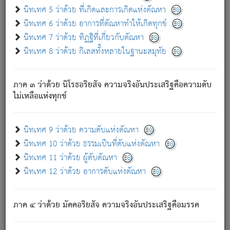
ด้วย.
นิทเทศ 5 ว่าด้วย ที่เกิดและการเกิดแห่งตัณหา
ความดับเพราะความสำรอกไม่เหลือ (แห่งภพทั้งหลาย)
นิทเทศ 6 ว่าด้วย อาการที่ตัณหาทำให้เกิดทุกข์
เพราะความสิ้นไปแห่งตัณหาโดยประการทั้งปวง นั้นคือ
นิทเทศ 7 ว่าด้วย ทิฏฐิที่เกี่ยวกับตัณหา
นิพพาน.
นิทเทศ 8 ว่าด้วย กิเลสทั้งหลายในฐานะสมุทัย
ภพใหม่ย่อมไม่มีแก่ภิกษุนั้น ผู้ดับเย็นสนิทแล้ว เพราะไม่มี
ความยึดมั่น
ภาค ๓ ว่าด้วย นิโรธอริยสัจ ความจริงอันประเสริฐคือความดับ
ภิกษุนั้น เป็นผู้ครอบงำมารได้แล้ว ชนะสงครามแล้ว ก้าวล่วง
ไม่เหลือแห่งทุกข์
ภพทั้งหลายทั้งปวงได้แล้ว เป็นผู้คงที่ (คือไม่เปลี่ยนแปลงอีกต่อ
ไป). ดังนี้แล
- อุ.ขุ.
๒๕/๑๒๑/๘๔
.
นิทเทศ 9 ว่าด้วย ความดับแห่งตัณหา
(ข้อความนี้ เป็นพระพุทธอุทานที่ทรงเปล่งออก ที่โคนต้นโพธิ์
นิทเทศ 10 ว่าด้วย ธรรมเป็นที่ดับแห่งตัณหา
เป็นที่ตรัสรู้ เมื่อตรัสรู้แล้วได้ 7 วัน)
นิทเทศ 11 ว่าด้วย ผู้ดับตัณหา
นิทเทศ 12 ว่าด้วย อาการดับแห่งตัณหา
เชื่อมโยงพระไตรปิฏก :
ภาค ๔ ว่าด้วย มัคคอริยสัจ ความจริงอันประเสริฐคือมรรค