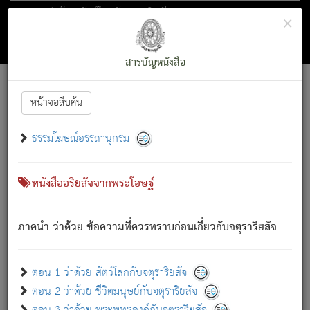
ตอน 1 ว่าด้วย สัตว์โลกกับจตุราริยสัจ
×
ถัดไป
ค้นหา
สารบัญ
สารบัญหนังสือ
[
Font :
15 ]
|
|
หน้าจอสืบค้น
ตรัสรู้แล้ว ทรงรำพึงถึงหมู่สัตว์
|
ธรรมโฆษณ์อรรถานุกรม
สัตว์โลกนี้ เกิดความเดือดร้อนแล้ว มีผัสสะบังหน้า
ย่อม
[1]
กล่าวซึ่งโรค (ความเสียดแทง) นั้นโดยความเป็นตัวเป็นตน
เขาสำคัญสิ่งใด โดยความเป็นประการใด แต่สิ่งนั้นย่อมเป็น
หนังสืออริยสัจจากพระโอษฐ์
(ตามที่เป็นจริง) โดยประการอื่นจากที่เขาสำคัญนั้น
สัตว์โลกติดข้องอยู่ในภพ ถูกภพบังหน้าแล้ว มีภพโดยความ
ภาคนำ ว่าด้วย ข้อความที่ควรทราบก่อนเกี่ยวกับจตุราริยสัจ
เป็นอย่างอื่น (จากที่มันเป็นอยู่จริง) จึงได้เพลิดเพลินยิ่งนักในภพ
นั้น
เขาเพลิดเพลินยิ่งนักในสิ่งใด สิ่งนั้นเป็นภัย (ที่เขาไม่รู้จัก)
:
ตอน 1 ว่าด้วย สัตว์โลกกับจตุราริยสัจ
เขากลัวต่อสิ่งใดสิ่งนั้นเป็นทุกข์
ตอน 2 ว่าด้วย ชีวิตมนุษย์กับจตุราริยสัจ
พรหมจรรย์นี้ อันบุคคลย่อมประพฤติ ก็เพื่อการละขาดซึ่ง