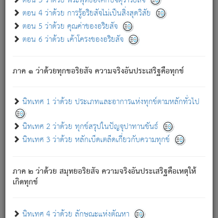
ตอน 3 ว่าด้วย พระพุทธองค์กับจตุราริยสัจ
ภพ.
ตอน 4 ว่าด้วย การรู้อริยสัจไม่เป็นสิ่งสุดวิสัย
สมณะหรือพราหมณ์เหล่าใด กล่าวความหลุดพ้นจากภพว่า
ตอน 5 ว่าด้วย คุณค่าของอริยสัจ
มีได้เพราะภพ เรากล่าวว่า สมณะหรือพราหมณ์ทั้งปวงนั้น
ตอน 6 ว่าด้วย เค้าโครงของอริยสัจ
มิใช่ผู้หลดพ้นจากภพ.
ถึงแม้สมณะหรือพราหมณ์เหล่าใด กล่าวความออกไปได้จาก
ภพ ว่ามีได้เพราะวิภพ
: เรากล่าวว่า สมณะหรือพราหมณ์ทั้ง
[2]
ภาค ๑ ว่าด้วยทุกขอริยสัจ ความจริงอันประเสริฐคือทุกข์
ปวงนั้น ก็ยังสลัดภพออกไปไม่ได้.
ก็ทุกข์นี้มีขึ้น เพราะอาศัยซึ่งอุปธิทั้งปวง.
นิทเทศ 1 ว่าด้วย ประเภทและอาการแห่งทุกข์ตามหลักทั่วไป
เพราะความสิ้นไปแห่งอุปาทานทั้งปวง ความเกิดขึ้นแห่ง
ทุกข์จึงไม่มี.
นิทเทศ 2 ว่าด้วย ทุกข์สรุปในปัญจุปาทานขันธ์
ท่านจงดูโลกนี้เถิด (จะเห็นว่า) สัตว์ทั้งหลายอันอวิชาหนา
นิทเทศ 3 ว่าด้วย หลักเบ็ดเตล็ดเกี่ยวกับความทุกข์
แน่นบังหนาแล้ว; และว่า สัตว์ผู้ยินดีในภพอันเป็นแล้วนั้น ย่อม
ไม่เป็นผู้หลุดพ้นไปจากภพได้. ก็ภพทั้งหลายเหล่าหนึ่งเหล่าใด
อันเป็นไปในที่หรือเวลาทั้งปวง
เพื่อความมีแห่งประโยชน์โดย
[3]
ภาค ๒ ว่าด้วย สมุทยอริยสัจ ความจริงอันประเสริฐคือเหตุให้
ประการทั้งปวง; ภพทั้งหลายทั้งหมดนั้น ไม่เที่ยง เป็นทุกข์ มี
เกิดทุกข์
ความแปรปรวนเป็นธรรมดา.
เมื่อบุคคลเห็นอยู่ซึ่งข้อนั้น ด้วยปัญญาอันชอบตามที่เป็นจริง
อย่างนี้อยู่; เขาย่อมละภวตัณหาได้ และไม่เพลิดเพลินวิภวตัณหา
นิทเทศ 4 ว่าด้วย ลักษณะแห่งตัณหา