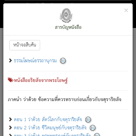
ตอน 1 ว่าด้วย สัตว์โลกกับจตุราริยสัจ
×
ถัดไป
ค้นหา
สารบัญ
สารบัญหนังสือ
[
Font :
15 ]
|
|
หน้าจอสืบค้น
ตรัสรู้แล้ว ทรงรำพึงถึงหมู่สัตว์
|
ธรรมโฆษณ์อรรถานุกรม
สัตว์โลกนี้ เกิดความเดือดร้อนแล้ว มีผัสสะบังหน้า
ย่อม
[1]
กล่าวซึ่งโรค (ความเสียดแทง) นั้นโดยความเป็นตัวเป็นตน
เขาสำคัญสิ่งใด โดยความเป็นประการใด แต่สิ่งนั้นย่อมเป็น
หนังสืออริยสัจจากพระโอษฐ์
(ตามที่เป็นจริง) โดยประการอื่นจากที่เขาสำคัญนั้น
สัตว์โลกติดข้องอยู่ในภพ ถูกภพบังหน้าแล้ว มีภพโดยความ
ภาคนำ ว่าด้วย ข้อความที่ควรทราบก่อนเกี่ยวกับจตุราริยสัจ
เป็นอย่างอื่น (จากที่มันเป็นอยู่จริง) จึงได้เพลิดเพลินยิ่งนักในภพ
นั้น
เขาเพลิดเพลินยิ่งนักในสิ่งใด สิ่งนั้นเป็นภัย (ที่เขาไม่รู้จัก)
:
ตอน 1 ว่าด้วย สัตว์โลกกับจตุราริยสัจ
เขากลัวต่อสิ่งใดสิ่งนั้นเป็นทุกข์
ตอน 2 ว่าด้วย ชีวิตมนุษย์กับจตุราริยสัจ
พรหมจรรย์นี้ อันบุคคลย่อมประพฤติ ก็เพื่อการละขาดซึ่ง