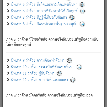
ด้วย.
นิทเทศ 5 ว่าด้วย ที่เกิดและการเกิดแห่งตัณหา
ความดับเพราะความสำรอกไม่เหลือ (แห่งภพทั้งหลาย)
นิทเทศ 6 ว่าด้วย อาการที่ตัณหาทำให้เกิดทุกข์
เพราะความสิ้นไปแห่งตัณหาโดยประการทั้งปวง นั้นคือ
นิทเทศ 7 ว่าด้วย ทิฏฐิที่เกี่ยวกับตัณหา
นิพพาน.
นิทเทศ 8 ว่าด้วย กิเลสทั้งหลายในฐานะสมุทัย
ภพใหม่ย่อมไม่มีแก่ภิกษุนั้น ผู้ดับเย็นสนิทแล้ว เพราะไม่มี
ความยึดมั่น
ภาค ๓ ว่าด้วย นิโรธอริยสัจ ความจริงอันประเสริฐคือความดับ
ภิกษุนั้น เป็นผู้ครอบงำมารได้แล้ว ชนะสงครามแล้ว ก้าวล่วง
ไม่เหลือแห่งทุกข์
ภพทั้งหลายทั้งปวงได้แล้ว เป็นผู้คงที่ (คือไม่เปลี่ยนแปลงอีกต่อ
ไป). ดังนี้แล
- อุ.ขุ.
๒๕/๑๒๑/๘๔
.
นิทเทศ 9 ว่าด้วย ความดับแห่งตัณหา
(ข้อความนี้ เป็นพระพุทธอุทานที่ทรงเปล่งออก ที่โคนต้นโพธิ์
นิทเทศ 10 ว่าด้วย ธรรมเป็นที่ดับแห่งตัณหา
เป็นที่ตรัสรู้ เมื่อตรัสรู้แล้วได้ 7 วัน)
นิทเทศ 11 ว่าด้วย ผู้ดับตัณหา
นิทเทศ 12 ว่าด้วย อาการดับแห่งตัณหา
เชื่อมโยงพระไตรปิฏก :
ภาค ๔ ว่าด้วย มัคคอริยสัจ ความจริงอันประเสริฐคือมรรค