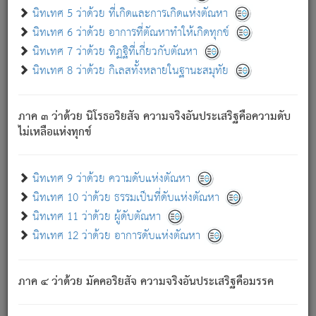
ด้วย.
นิทเทศ 5 ว่าด้วย ที่เกิดและการเกิดแห่งตัณหา
ความดับเพราะความสำรอกไม่เหลือ (แห่งภพทั้งหลาย)
นิทเทศ 6 ว่าด้วย อาการที่ตัณหาทำให้เกิดทุกข์
เพราะความสิ้นไปแห่งตัณหาโดยประการทั้งปวง นั้นคือ
นิทเทศ 7 ว่าด้วย ทิฏฐิที่เกี่ยวกับตัณหา
นิพพาน.
นิทเทศ 8 ว่าด้วย กิเลสทั้งหลายในฐานะสมุทัย
ภพใหม่ย่อมไม่มีแก่ภิกษุนั้น ผู้ดับเย็นสนิทแล้ว เพราะไม่มี
ความยึดมั่น
ภาค ๓ ว่าด้วย นิโรธอริยสัจ ความจริงอันประเสริฐคือความดับ
ภิกษุนั้น เป็นผู้ครอบงำมารได้แล้ว ชนะสงครามแล้ว ก้าวล่วง
ไม่เหลือแห่งทุกข์
ภพทั้งหลายทั้งปวงได้แล้ว เป็นผู้คงที่ (คือไม่เปลี่ยนแปลงอีกต่อ
ไป). ดังนี้แล
- อุ.ขุ.
๒๕/๑๒๑/๘๔
.
นิทเทศ 9 ว่าด้วย ความดับแห่งตัณหา
(ข้อความนี้ เป็นพระพุทธอุทานที่ทรงเปล่งออก ที่โคนต้นโพธิ์
นิทเทศ 10 ว่าด้วย ธรรมเป็นที่ดับแห่งตัณหา
เป็นที่ตรัสรู้ เมื่อตรัสรู้แล้วได้ 7 วัน)
นิทเทศ 11 ว่าด้วย ผู้ดับตัณหา
นิทเทศ 12 ว่าด้วย อาการดับแห่งตัณหา
เชื่อมโยงพระไตรปิฏก :
ภาค ๔ ว่าด้วย มัคคอริยสัจ ความจริงอันประเสริฐคือมรรค