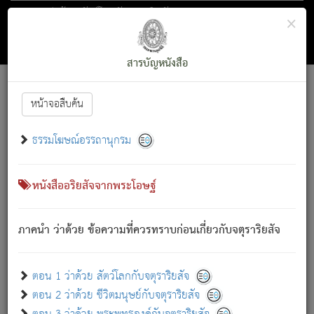
ตอน 1 ว่าด้วย สัตว์โลกกับจตุราริยสัจ
×
ถัดไป
ค้นหา
สารบัญ
สารบัญหนังสือ
[
Font :
15 ]
|
|
หน้าจอสืบค้น
ตรัสรู้แล้ว ทรงรำพึงถึงหมู่สัตว์
|
ธรรมโฆษณ์อรรถานุกรม
สัตว์โลกนี้ เกิดความเดือดร้อนแล้ว มีผัสสะบังหน้า
ย่อม
[1]
กล่าวซึ่งโรค (ความเสียดแทง) นั้นโดยความเป็นตัวเป็นตน
เขาสำคัญสิ่งใด โดยความเป็นประการใด แต่สิ่งนั้นย่อมเป็น
หนังสืออริยสัจจากพระโอษฐ์
(ตามที่เป็นจริง) โดยประการอื่นจากที่เขาสำคัญนั้น
สัตว์โลกติดข้องอยู่ในภพ ถูกภพบังหน้าแล้ว มีภพโดยความ
ภาคนำ ว่าด้วย ข้อความที่ควรทราบก่อนเกี่ยวกับจตุราริยสัจ
เป็นอย่างอื่น (จากที่มันเป็นอยู่จริง) จึงได้เพลิดเพลินยิ่งนักในภพ
นั้น
เขาเพลิดเพลินยิ่งนักในสิ่งใด สิ่งนั้นเป็นภัย (ที่เขาไม่รู้จัก)
:
ตอน 1 ว่าด้วย สัตว์โลกกับจตุราริยสัจ
เขากลัวต่อสิ่งใดสิ่งนั้นเป็นทุกข์
ตอน 2 ว่าด้วย ชีวิตมนุษย์กับจตุราริยสัจ
พรหมจรรย์นี้ อันบุคคลย่อมประพฤติ ก็เพื่อการละขาดซึ่ง