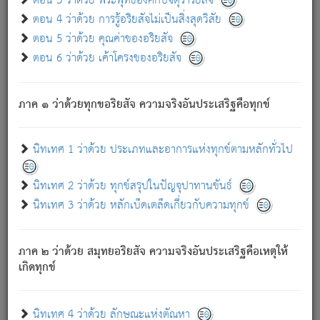
ตอน 3 ว่าด้วย พระพุทธองค์กับจตุราริยสัจ
ภพ.
ตอน 4 ว่าด้วย การรู้อริยสัจไม่เป็นสิ่งสุดวิสัย
สมณะหรือพราหมณ์เหล่าใด กล่าวความหลุดพ้นจากภพว่า
ตอน 5 ว่าด้วย คุณค่าของอริยสัจ
มีได้เพราะภพ เรากล่าวว่า สมณะหรือพราหมณ์ทั้งปวงนั้น
ตอน 6 ว่าด้วย เค้าโครงของอริยสัจ
มิใช่ผู้หลดพ้นจากภพ.
ถึงแม้สมณะหรือพราหมณ์เหล่าใด กล่าวความออกไปได้จาก
ภพ ว่ามีได้เพราะวิภพ
: เรากล่าวว่า สมณะหรือพราหมณ์ทั้ง
[2]
ภาค ๑ ว่าด้วยทุกขอริยสัจ ความจริงอันประเสริฐคือทุกข์
ปวงนั้น ก็ยังสลัดภพออกไปไม่ได้.
ก็ทุกข์นี้มีขึ้น เพราะอาศัยซึ่งอุปธิทั้งปวง.
นิทเทศ 1 ว่าด้วย ประเภทและอาการแห่งทุกข์ตามหลักทั่วไป
เพราะความสิ้นไปแห่งอุปาทานทั้งปวง ความเกิดขึ้นแห่ง
ทุกข์จึงไม่มี.
นิทเทศ 2 ว่าด้วย ทุกข์สรุปในปัญจุปาทานขันธ์
ท่านจงดูโลกนี้เถิด (จะเห็นว่า) สัตว์ทั้งหลายอันอวิชาหนา
นิทเทศ 3 ว่าด้วย หลักเบ็ดเตล็ดเกี่ยวกับความทุกข์
แน่นบังหนาแล้ว; และว่า สัตว์ผู้ยินดีในภพอันเป็นแล้วนั้น ย่อม
ไม่เป็นผู้หลุดพ้นไปจากภพได้. ก็ภพทั้งหลายเหล่าหนึ่งเหล่าใด
อันเป็นไปในที่หรือเวลาทั้งปวง
เพื่อความมีแห่งประโยชน์โดย
[3]
ภาค ๒ ว่าด้วย สมุทยอริยสัจ ความจริงอันประเสริฐคือเหตุให้
ประการทั้งปวง; ภพทั้งหลายทั้งหมดนั้น ไม่เที่ยง เป็นทุกข์ มี
เกิดทุกข์
ความแปรปรวนเป็นธรรมดา.
เมื่อบุคคลเห็นอยู่ซึ่งข้อนั้น ด้วยปัญญาอันชอบตามที่เป็นจริง
อย่างนี้อยู่; เขาย่อมละภวตัณหาได้ และไม่เพลิดเพลินวิภวตัณหา
นิทเทศ 4 ว่าด้วย ลักษณะแห่งตัณหา