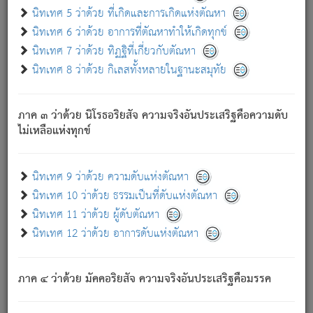
ด้วย.
นิทเทศ 5 ว่าด้วย ที่เกิดและการเกิดแห่งตัณหา
ความดับเพราะความสำรอกไม่เหลือ (แห่งภพทั้งหลาย)
นิทเทศ 6 ว่าด้วย อาการที่ตัณหาทำให้เกิดทุกข์
เพราะความสิ้นไปแห่งตัณหาโดยประการทั้งปวง นั้นคือ
นิทเทศ 7 ว่าด้วย ทิฏฐิที่เกี่ยวกับตัณหา
นิพพาน.
นิทเทศ 8 ว่าด้วย กิเลสทั้งหลายในฐานะสมุทัย
ภพใหม่ย่อมไม่มีแก่ภิกษุนั้น ผู้ดับเย็นสนิทแล้ว เพราะไม่มี
ความยึดมั่น
ภาค ๓ ว่าด้วย นิโรธอริยสัจ ความจริงอันประเสริฐคือความดับ
ภิกษุนั้น เป็นผู้ครอบงำมารได้แล้ว ชนะสงครามแล้ว ก้าวล่วง
ไม่เหลือแห่งทุกข์
ภพทั้งหลายทั้งปวงได้แล้ว เป็นผู้คงที่ (คือไม่เปลี่ยนแปลงอีกต่อ
ไป). ดังนี้แล
- อุ.ขุ.
๒๕/๑๒๑/๘๔
.
นิทเทศ 9 ว่าด้วย ความดับแห่งตัณหา
(ข้อความนี้ เป็นพระพุทธอุทานที่ทรงเปล่งออก ที่โคนต้นโพธิ์
นิทเทศ 10 ว่าด้วย ธรรมเป็นที่ดับแห่งตัณหา
เป็นที่ตรัสรู้ เมื่อตรัสรู้แล้วได้ 7 วัน)
นิทเทศ 11 ว่าด้วย ผู้ดับตัณหา
นิทเทศ 12 ว่าด้วย อาการดับแห่งตัณหา
เชื่อมโยงพระไตรปิฏก :
ภาค ๔ ว่าด้วย มัคคอริยสัจ ความจริงอันประเสริฐคือมรรค