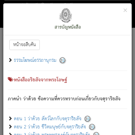
ตอน 1 ว่าด้วย สัตว์โลกกับจตุราริยสัจ
×
ถัดไป
ค้นหา
สารบัญ
สารบัญหนังสือ
[
Font :
15 ]
|
|
หน้าจอสืบค้น
ตรัสรู้แล้ว ทรงรำพึงถึงหมู่สัตว์
|
ธรรมโฆษณ์อรรถานุกรม
สัตว์โลกนี้ เกิดความเดือดร้อนแล้ว มีผัสสะบังหน้า
ย่อม
[1]
กล่าวซึ่งโรค (ความเสียดแทง) นั้นโดยความเป็นตัวเป็นตน
เขาสำคัญสิ่งใด โดยความเป็นประการใด แต่สิ่งนั้นย่อมเป็น
หนังสืออริยสัจจากพระโอษฐ์
(ตามที่เป็นจริง) โดยประการอื่นจากที่เขาสำคัญนั้น
สัตว์โลกติดข้องอยู่ในภพ ถูกภพบังหน้าแล้ว มีภพโดยความ
ภาคนำ ว่าด้วย ข้อความที่ควรทราบก่อนเกี่ยวกับจตุราริยสัจ
เป็นอย่างอื่น (จากที่มันเป็นอยู่จริง) จึงได้เพลิดเพลินยิ่งนักในภพ
นั้น
เขาเพลิดเพลินยิ่งนักในสิ่งใด สิ่งนั้นเป็นภัย (ที่เขาไม่รู้จัก)
:
ตอน 1 ว่าด้วย สัตว์โลกกับจตุราริยสัจ
เขากลัวต่อสิ่งใดสิ่งนั้นเป็นทุกข์
ตอน 2 ว่าด้วย ชีวิตมนุษย์กับจตุราริยสัจ
พรหมจรรย์นี้ อันบุคคลย่อมประพฤติ ก็เพื่อการละขาดซึ่ง