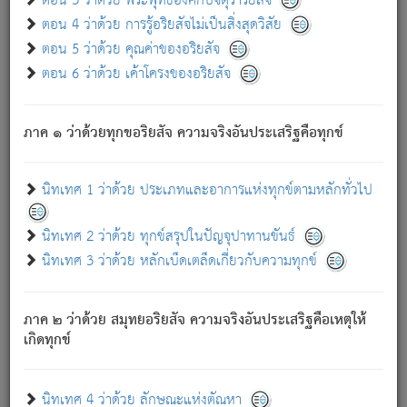
ตอน 3 ว่าด้วย พระพุทธองค์กับจตุราริยสัจ
ภพ.
ตอน 4 ว่าด้วย การรู้อริยสัจไม่เป็นสิ่งสุดวิสัย
สมณะหรือพราหมณ์เหล่าใด กล่าวความหลุดพ้นจากภพว่า
ตอน 5 ว่าด้วย คุณค่าของอริยสัจ
มีได้เพราะภพ เรากล่าวว่า สมณะหรือพราหมณ์ทั้งปวงนั้น
ตอน 6 ว่าด้วย เค้าโครงของอริยสัจ
มิใช่ผู้หลดพ้นจากภพ.
ถึงแม้สมณะหรือพราหมณ์เหล่าใด กล่าวความออกไปได้จาก
ภพ ว่ามีได้เพราะวิภพ
: เรากล่าวว่า สมณะหรือพราหมณ์ทั้ง
[2]
ภาค ๑ ว่าด้วยทุกขอริยสัจ ความจริงอันประเสริฐคือทุกข์
ปวงนั้น ก็ยังสลัดภพออกไปไม่ได้.
ก็ทุกข์นี้มีขึ้น เพราะอาศัยซึ่งอุปธิทั้งปวง.
นิทเทศ 1 ว่าด้วย ประเภทและอาการแห่งทุกข์ตามหลักทั่วไป
เพราะความสิ้นไปแห่งอุปาทานทั้งปวง ความเกิดขึ้นแห่ง
ทุกข์จึงไม่มี.
นิทเทศ 2 ว่าด้วย ทุกข์สรุปในปัญจุปาทานขันธ์
ท่านจงดูโลกนี้เถิด (จะเห็นว่า) สัตว์ทั้งหลายอันอวิชาหนา
นิทเทศ 3 ว่าด้วย หลักเบ็ดเตล็ดเกี่ยวกับความทุกข์
แน่นบังหนาแล้ว; และว่า สัตว์ผู้ยินดีในภพอันเป็นแล้วนั้น ย่อม
ไม่เป็นผู้หลุดพ้นไปจากภพได้. ก็ภพทั้งหลายเหล่าหนึ่งเหล่าใด
อันเป็นไปในที่หรือเวลาทั้งปวง
เพื่อความมีแห่งประโยชน์โดย
[3]
ภาค ๒ ว่าด้วย สมุทยอริยสัจ ความจริงอันประเสริฐคือเหตุให้
ประการทั้งปวง; ภพทั้งหลายทั้งหมดนั้น ไม่เที่ยง เป็นทุกข์ มี
เกิดทุกข์
ความแปรปรวนเป็นธรรมดา.
เมื่อบุคคลเห็นอยู่ซึ่งข้อนั้น ด้วยปัญญาอันชอบตามที่เป็นจริง
อย่างนี้อยู่; เขาย่อมละภวตัณหาได้ และไม่เพลิดเพลินวิภวตัณหา
นิทเทศ 4 ว่าด้วย ลักษณะแห่งตัณหา