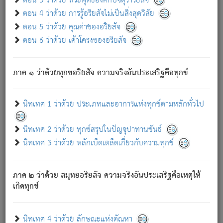
ตอน 3 ว่าด้วย พระพุทธองค์กับจตุราริยสัจ
ภพ.
ตอน 4 ว่าด้วย การรู้อริยสัจไม่เป็นสิ่งสุดวิสัย
สมณะหรือพราหมณ์เหล่าใด กล่าวความหลุดพ้นจากภพว่า
ตอน 5 ว่าด้วย คุณค่าของอริยสัจ
มีได้เพราะภพ เรากล่าวว่า สมณะหรือพราหมณ์ทั้งปวงนั้น
ตอน 6 ว่าด้วย เค้าโครงของอริยสัจ
มิใช่ผู้หลดพ้นจากภพ.
ถึงแม้สมณะหรือพราหมณ์เหล่าใด กล่าวความออกไปได้จาก
ภพ ว่ามีได้เพราะวิภพ
: เรากล่าวว่า สมณะหรือพราหมณ์ทั้ง
[2]
ภาค ๑ ว่าด้วยทุกขอริยสัจ ความจริงอันประเสริฐคือทุกข์
ปวงนั้น ก็ยังสลัดภพออกไปไม่ได้.
ก็ทุกข์นี้มีขึ้น เพราะอาศัยซึ่งอุปธิทั้งปวง.
นิทเทศ 1 ว่าด้วย ประเภทและอาการแห่งทุกข์ตามหลักทั่วไป
เพราะความสิ้นไปแห่งอุปาทานทั้งปวง ความเกิดขึ้นแห่ง
ทุกข์จึงไม่มี.
นิทเทศ 2 ว่าด้วย ทุกข์สรุปในปัญจุปาทานขันธ์
ท่านจงดูโลกนี้เถิด (จะเห็นว่า) สัตว์ทั้งหลายอันอวิชาหนา
นิทเทศ 3 ว่าด้วย หลักเบ็ดเตล็ดเกี่ยวกับความทุกข์
แน่นบังหนาแล้ว; และว่า สัตว์ผู้ยินดีในภพอันเป็นแล้วนั้น ย่อม
ไม่เป็นผู้หลุดพ้นไปจากภพได้. ก็ภพทั้งหลายเหล่าหนึ่งเหล่าใด
อันเป็นไปในที่หรือเวลาทั้งปวง
เพื่อความมีแห่งประโยชน์โดย
[3]
ภาค ๒ ว่าด้วย สมุทยอริยสัจ ความจริงอันประเสริฐคือเหตุให้
ประการทั้งปวง; ภพทั้งหลายทั้งหมดนั้น ไม่เที่ยง เป็นทุกข์ มี
เกิดทุกข์
ความแปรปรวนเป็นธรรมดา.
เมื่อบุคคลเห็นอยู่ซึ่งข้อนั้น ด้วยปัญญาอันชอบตามที่เป็นจริง
อย่างนี้อยู่; เขาย่อมละภวตัณหาได้ และไม่เพลิดเพลินวิภวตัณหา
นิทเทศ 4 ว่าด้วย ลักษณะแห่งตัณหา