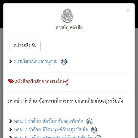
ตอน 1 ว่าด้วย สัตว์โลกกับจตุราริยสัจ
×
ถัดไป
ค้นหา
สารบัญ
สารบัญหนังสือ
[
Font :
15 ]
|
|
หน้าจอสืบค้น
ตรัสรู้แล้ว ทรงรำพึงถึงหมู่สัตว์
|
ธรรมโฆษณ์อรรถานุกรม
สัตว์โลกนี้ เกิดความเดือดร้อนแล้ว มีผัสสะบังหน้า
ย่อม
[1]
กล่าวซึ่งโรค (ความเสียดแทง) นั้นโดยความเป็นตัวเป็นตน
เขาสำคัญสิ่งใด โดยความเป็นประการใด แต่สิ่งนั้นย่อมเป็น
หนังสืออริยสัจจากพระโอษฐ์
(ตามที่เป็นจริง) โดยประการอื่นจากที่เขาสำคัญนั้น
สัตว์โลกติดข้องอยู่ในภพ ถูกภพบังหน้าแล้ว มีภพโดยความ
ภาคนำ ว่าด้วย ข้อความที่ควรทราบก่อนเกี่ยวกับจตุราริยสัจ
เป็นอย่างอื่น (จากที่มันเป็นอยู่จริง) จึงได้เพลิดเพลินยิ่งนักในภพ
นั้น
เขาเพลิดเพลินยิ่งนักในสิ่งใด สิ่งนั้นเป็นภัย (ที่เขาไม่รู้จัก)
:
ตอน 1 ว่าด้วย สัตว์โลกกับจตุราริยสัจ
เขากลัวต่อสิ่งใดสิ่งนั้นเป็นทุกข์
ตอน 2 ว่าด้วย ชีวิตมนุษย์กับจตุราริยสัจ
พรหมจรรย์นี้ อันบุคคลย่อมประพฤติ ก็เพื่อการละขาดซึ่ง