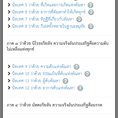
ด้วย.
นิทเทศ 5 ว่าด้วย ที่เกิดและการเกิดแห่งตัณหา
ความดับเพราะความสำรอกไม่เหลือ (แห่งภพทั้งหลาย)
นิทเทศ 6 ว่าด้วย อาการที่ตัณหาทำให้เกิดทุกข์
เพราะความสิ้นไปแห่งตัณหาโดยประการทั้งปวง นั้นคือ
นิทเทศ 7 ว่าด้วย ทิฏฐิที่เกี่ยวกับตัณหา
นิพพาน.
นิทเทศ 8 ว่าด้วย กิเลสทั้งหลายในฐานะสมุทัย
ภพใหม่ย่อมไม่มีแก่ภิกษุนั้น ผู้ดับเย็นสนิทแล้ว เพราะไม่มี
ความยึดมั่น
ภาค ๓ ว่าด้วย นิโรธอริยสัจ ความจริงอันประเสริฐคือความดับ
ภิกษุนั้น เป็นผู้ครอบงำมารได้แล้ว ชนะสงครามแล้ว ก้าวล่วง
ไม่เหลือแห่งทุกข์
ภพทั้งหลายทั้งปวงได้แล้ว เป็นผู้คงที่ (คือไม่เปลี่ยนแปลงอีกต่อ
ไป). ดังนี้แล
- อุ.ขุ.
๒๕/๑๒๑/๘๔
.
นิทเทศ 9 ว่าด้วย ความดับแห่งตัณหา
(ข้อความนี้ เป็นพระพุทธอุทานที่ทรงเปล่งออก ที่โคนต้นโพธิ์
นิทเทศ 10 ว่าด้วย ธรรมเป็นที่ดับแห่งตัณหา
เป็นที่ตรัสรู้ เมื่อตรัสรู้แล้วได้ 7 วัน)
นิทเทศ 11 ว่าด้วย ผู้ดับตัณหา
นิทเทศ 12 ว่าด้วย อาการดับแห่งตัณหา
เชื่อมโยงพระไตรปิฏก :
ภาค ๔ ว่าด้วย มัคคอริยสัจ ความจริงอันประเสริฐคือมรรค