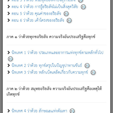
ตอน 3 ว่าด้วย พระพุทธองค์กับจตุราริยสัจ
ภพ.
ตอน 4 ว่าด้วย การรู้อริยสัจไม่เป็นสิ่งสุดวิสัย
สมณะหรือพราหมณ์เหล่าใด กล่าวความหลุดพ้นจากภพว่า
ตอน 5 ว่าด้วย คุณค่าของอริยสัจ
มีได้เพราะภพ เรากล่าวว่า สมณะหรือพราหมณ์ทั้งปวงนั้น
ตอน 6 ว่าด้วย เค้าโครงของอริยสัจ
มิใช่ผู้หลดพ้นจากภพ.
ถึงแม้สมณะหรือพราหมณ์เหล่าใด กล่าวความออกไปได้จาก
ภพ ว่ามีได้เพราะวิภพ
: เรากล่าวว่า สมณะหรือพราหมณ์ทั้ง
[2]
ภาค ๑ ว่าด้วยทุกขอริยสัจ ความจริงอันประเสริฐคือทุกข์
ปวงนั้น ก็ยังสลัดภพออกไปไม่ได้.
ก็ทุกข์นี้มีขึ้น เพราะอาศัยซึ่งอุปธิทั้งปวง.
นิทเทศ 1 ว่าด้วย ประเภทและอาการแห่งทุกข์ตามหลักทั่วไป
เพราะความสิ้นไปแห่งอุปาทานทั้งปวง ความเกิดขึ้นแห่ง
ทุกข์จึงไม่มี.
นิทเทศ 2 ว่าด้วย ทุกข์สรุปในปัญจุปาทานขันธ์
ท่านจงดูโลกนี้เถิด (จะเห็นว่า) สัตว์ทั้งหลายอันอวิชาหนา
นิทเทศ 3 ว่าด้วย หลักเบ็ดเตล็ดเกี่ยวกับความทุกข์
แน่นบังหนาแล้ว; และว่า สัตว์ผู้ยินดีในภพอันเป็นแล้วนั้น ย่อม
ไม่เป็นผู้หลุดพ้นไปจากภพได้. ก็ภพทั้งหลายเหล่าหนึ่งเหล่าใด
อันเป็นไปในที่หรือเวลาทั้งปวง
เพื่อความมีแห่งประโยชน์โดย
[3]
ภาค ๒ ว่าด้วย สมุทยอริยสัจ ความจริงอันประเสริฐคือเหตุให้
ประการทั้งปวง; ภพทั้งหลายทั้งหมดนั้น ไม่เที่ยง เป็นทุกข์ มี
เกิดทุกข์
ความแปรปรวนเป็นธรรมดา.
เมื่อบุคคลเห็นอยู่ซึ่งข้อนั้น ด้วยปัญญาอันชอบตามที่เป็นจริง
อย่างนี้อยู่; เขาย่อมละภวตัณหาได้ และไม่เพลิดเพลินวิภวตัณหา
นิทเทศ 4 ว่าด้วย ลักษณะแห่งตัณหา