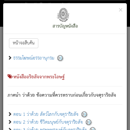
ตอน 1 ว่าด้วย สัตว์โลกกับจตุราริยสัจ
×
ถัดไป
ค้นหา
สารบัญ
สารบัญหนังสือ
[
Font :
15 ]
|
|
หน้าจอสืบค้น
ตรัสรู้แล้ว ทรงรำพึงถึงหมู่สัตว์
|
ธรรมโฆษณ์อรรถานุกรม
สัตว์โลกนี้ เกิดความเดือดร้อนแล้ว มีผัสสะบังหน้า
ย่อม
[1]
กล่าวซึ่งโรค (ความเสียดแทง) นั้นโดยความเป็นตัวเป็นตน
เขาสำคัญสิ่งใด โดยความเป็นประการใด แต่สิ่งนั้นย่อมเป็น
หนังสืออริยสัจจากพระโอษฐ์
(ตามที่เป็นจริง) โดยประการอื่นจากที่เขาสำคัญนั้น
สัตว์โลกติดข้องอยู่ในภพ ถูกภพบังหน้าแล้ว มีภพโดยความ
ภาคนำ ว่าด้วย ข้อความที่ควรทราบก่อนเกี่ยวกับจตุราริยสัจ
เป็นอย่างอื่น (จากที่มันเป็นอยู่จริง) จึงได้เพลิดเพลินยิ่งนักในภพ
นั้น
เขาเพลิดเพลินยิ่งนักในสิ่งใด สิ่งนั้นเป็นภัย (ที่เขาไม่รู้จัก)
:
ตอน 1 ว่าด้วย สัตว์โลกกับจตุราริยสัจ
เขากลัวต่อสิ่งใดสิ่งนั้นเป็นทุกข์
ตอน 2 ว่าด้วย ชีวิตมนุษย์กับจตุราริยสัจ
พรหมจรรย์นี้ อันบุคคลย่อมประพฤติ ก็เพื่อการละขาดซึ่ง