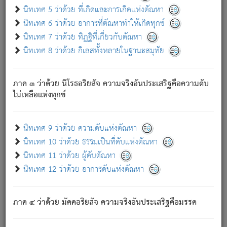
ด้วย.
นิทเทศ 5 ว่าด้วย ที่เกิดและการเกิดแห่งตัณหา
ความดับเพราะความสำรอกไม่เหลือ (แห่งภพทั้งหลาย)
นิทเทศ 6 ว่าด้วย อาการที่ตัณหาทำให้เกิดทุกข์
เพราะความสิ้นไปแห่งตัณหาโดยประการทั้งปวง นั้นคือ
นิทเทศ 7 ว่าด้วย ทิฏฐิที่เกี่ยวกับตัณหา
นิพพาน.
นิทเทศ 8 ว่าด้วย กิเลสทั้งหลายในฐานะสมุทัย
ภพใหม่ย่อมไม่มีแก่ภิกษุนั้น ผู้ดับเย็นสนิทแล้ว เพราะไม่มี
ความยึดมั่น
ภาค ๓ ว่าด้วย นิโรธอริยสัจ ความจริงอันประเสริฐคือความดับ
ภิกษุนั้น เป็นผู้ครอบงำมารได้แล้ว ชนะสงครามแล้ว ก้าวล่วง
ไม่เหลือแห่งทุกข์
ภพทั้งหลายทั้งปวงได้แล้ว เป็นผู้คงที่ (คือไม่เปลี่ยนแปลงอีกต่อ
ไป). ดังนี้แล
- อุ.ขุ.
๒๕/๑๒๑/๘๔
.
นิทเทศ 9 ว่าด้วย ความดับแห่งตัณหา
(ข้อความนี้ เป็นพระพุทธอุทานที่ทรงเปล่งออก ที่โคนต้นโพธิ์
นิทเทศ 10 ว่าด้วย ธรรมเป็นที่ดับแห่งตัณหา
เป็นที่ตรัสรู้ เมื่อตรัสรู้แล้วได้ 7 วัน)
นิทเทศ 11 ว่าด้วย ผู้ดับตัณหา
นิทเทศ 12 ว่าด้วย อาการดับแห่งตัณหา
เชื่อมโยงพระไตรปิฏก :
ภาค ๔ ว่าด้วย มัคคอริยสัจ ความจริงอันประเสริฐคือมรรค