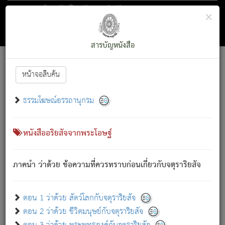
ตอน 1 ว่าด้วย สัตว์โลกกับจตุราริยสัจ
×
ถัดไป
ค้นหา
สารบัญ
สารบัญหนังสือ
[
Font :
15 ]
|
|
หน้าจอสืบค้น
ตรัสรู้แล้ว ทรงรำพึงถึงหมู่สัตว์
|
ธรรมโฆษณ์อรรถานุกรม
สัตว์โลกนี้ เกิดความเดือดร้อนแล้ว มีผัสสะบังหน้า
ย่อม
[1]
กล่าวซึ่งโรค (ความเสียดแทง) นั้นโดยความเป็นตัวเป็นตน
เขาสำคัญสิ่งใด โดยความเป็นประการใด แต่สิ่งนั้นย่อมเป็น
หนังสืออริยสัจจากพระโอษฐ์
(ตามที่เป็นจริง) โดยประการอื่นจากที่เขาสำคัญนั้น
สัตว์โลกติดข้องอยู่ในภพ ถูกภพบังหน้าแล้ว มีภพโดยความ
ภาคนำ ว่าด้วย ข้อความที่ควรทราบก่อนเกี่ยวกับจตุราริยสัจ
เป็นอย่างอื่น (จากที่มันเป็นอยู่จริง) จึงได้เพลิดเพลินยิ่งนักในภพ
นั้น
เขาเพลิดเพลินยิ่งนักในสิ่งใด สิ่งนั้นเป็นภัย (ที่เขาไม่รู้จัก)
:
ตอน 1 ว่าด้วย สัตว์โลกกับจตุราริยสัจ
เขากลัวต่อสิ่งใดสิ่งนั้นเป็นทุกข์
ตอน 2 ว่าด้วย ชีวิตมนุษย์กับจตุราริยสัจ
พรหมจรรย์นี้ อันบุคคลย่อมประพฤติ ก็เพื่อการละขาดซึ่ง