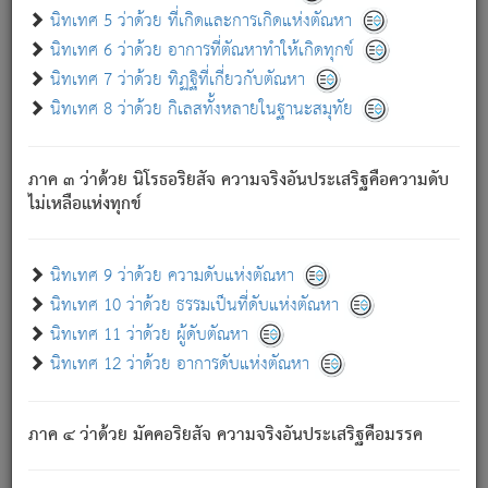
ด้วย.
นิทเทศ 5 ว่าด้วย ที่เกิดและการเกิดแห่งตัณหา
ความดับเพราะความสำรอกไม่เหลือ (แห่งภพทั้งหลาย)
นิทเทศ 6 ว่าด้วย อาการที่ตัณหาทำให้เกิดทุกข์
เพราะความสิ้นไปแห่งตัณหาโดยประการทั้งปวง นั้นคือ
นิทเทศ 7 ว่าด้วย ทิฏฐิที่เกี่ยวกับตัณหา
นิพพาน.
นิทเทศ 8 ว่าด้วย กิเลสทั้งหลายในฐานะสมุทัย
ภพใหม่ย่อมไม่มีแก่ภิกษุนั้น ผู้ดับเย็นสนิทแล้ว เพราะไม่มี
ความยึดมั่น
ภาค ๓ ว่าด้วย นิโรธอริยสัจ ความจริงอันประเสริฐคือความดับ
ภิกษุนั้น เป็นผู้ครอบงำมารได้แล้ว ชนะสงครามแล้ว ก้าวล่วง
ไม่เหลือแห่งทุกข์
ภพทั้งหลายทั้งปวงได้แล้ว เป็นผู้คงที่ (คือไม่เปลี่ยนแปลงอีกต่อ
ไป). ดังนี้แล
- อุ.ขุ.
๒๕/๑๒๑/๘๔
.
นิทเทศ 9 ว่าด้วย ความดับแห่งตัณหา
(ข้อความนี้ เป็นพระพุทธอุทานที่ทรงเปล่งออก ที่โคนต้นโพธิ์
นิทเทศ 10 ว่าด้วย ธรรมเป็นที่ดับแห่งตัณหา
เป็นที่ตรัสรู้ เมื่อตรัสรู้แล้วได้ 7 วัน)
นิทเทศ 11 ว่าด้วย ผู้ดับตัณหา
นิทเทศ 12 ว่าด้วย อาการดับแห่งตัณหา
เชื่อมโยงพระไตรปิฏก :
ภาค ๔ ว่าด้วย มัคคอริยสัจ ความจริงอันประเสริฐคือมรรค