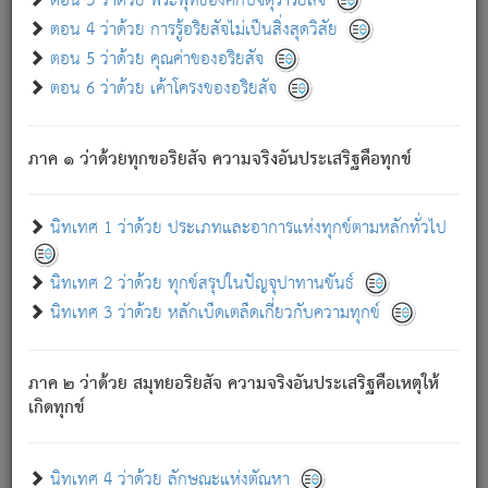
ตอน 3 ว่าด้วย พระพุทธองค์กับจตุราริยสัจ
ภพ.
ตอน 4 ว่าด้วย การรู้อริยสัจไม่เป็นสิ่งสุดวิสัย
สมณะหรือพราหมณ์เหล่าใด กล่าวความหลุดพ้นจากภพว่า
ตอน 5 ว่าด้วย คุณค่าของอริยสัจ
มีได้เพราะภพ เรากล่าวว่า สมณะหรือพราหมณ์ทั้งปวงนั้น
ตอน 6 ว่าด้วย เค้าโครงของอริยสัจ
มิใช่ผู้หลดพ้นจากภพ.
ถึงแม้สมณะหรือพราหมณ์เหล่าใด กล่าวความออกไปได้จาก
ภพ ว่ามีได้เพราะวิภพ
: เรากล่าวว่า สมณะหรือพราหมณ์ทั้ง
[2]
ภาค ๑ ว่าด้วยทุกขอริยสัจ ความจริงอันประเสริฐคือทุกข์
ปวงนั้น ก็ยังสลัดภพออกไปไม่ได้.
ก็ทุกข์นี้มีขึ้น เพราะอาศัยซึ่งอุปธิทั้งปวง.
นิทเทศ 1 ว่าด้วย ประเภทและอาการแห่งทุกข์ตามหลักทั่วไป
เพราะความสิ้นไปแห่งอุปาทานทั้งปวง ความเกิดขึ้นแห่ง
ทุกข์จึงไม่มี.
นิทเทศ 2 ว่าด้วย ทุกข์สรุปในปัญจุปาทานขันธ์
ท่านจงดูโลกนี้เถิด (จะเห็นว่า) สัตว์ทั้งหลายอันอวิชาหนา
นิทเทศ 3 ว่าด้วย หลักเบ็ดเตล็ดเกี่ยวกับความทุกข์
แน่นบังหนาแล้ว; และว่า สัตว์ผู้ยินดีในภพอันเป็นแล้วนั้น ย่อม
ไม่เป็นผู้หลุดพ้นไปจากภพได้. ก็ภพทั้งหลายเหล่าหนึ่งเหล่าใด
อันเป็นไปในที่หรือเวลาทั้งปวง
เพื่อความมีแห่งประโยชน์โดย
[3]
ภาค ๒ ว่าด้วย สมุทยอริยสัจ ความจริงอันประเสริฐคือเหตุให้
ประการทั้งปวง; ภพทั้งหลายทั้งหมดนั้น ไม่เที่ยง เป็นทุกข์ มี
เกิดทุกข์
ความแปรปรวนเป็นธรรมดา.
เมื่อบุคคลเห็นอยู่ซึ่งข้อนั้น ด้วยปัญญาอันชอบตามที่เป็นจริง
อย่างนี้อยู่; เขาย่อมละภวตัณหาได้ และไม่เพลิดเพลินวิภวตัณหา
นิทเทศ 4 ว่าด้วย ลักษณะแห่งตัณหา