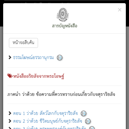
ตอน 1 ว่าด้วย สัตว์โลกกับจตุราริยสัจ
×
ถัดไป
ค้นหา
สารบัญ
สารบัญหนังสือ
[
Font :
15 ]
|
|
หน้าจอสืบค้น
ตรัสรู้แล้ว ทรงรำพึงถึงหมู่สัตว์
|
ธรรมโฆษณ์อรรถานุกรม
สัตว์โลกนี้ เกิดความเดือดร้อนแล้ว มีผัสสะบังหน้า
ย่อม
[1]
กล่าวซึ่งโรค (ความเสียดแทง) นั้นโดยความเป็นตัวเป็นตน
เขาสำคัญสิ่งใด โดยความเป็นประการใด แต่สิ่งนั้นย่อมเป็น
หนังสืออริยสัจจากพระโอษฐ์
(ตามที่เป็นจริง) โดยประการอื่นจากที่เขาสำคัญนั้น
สัตว์โลกติดข้องอยู่ในภพ ถูกภพบังหน้าแล้ว มีภพโดยความ
ภาคนำ ว่าด้วย ข้อความที่ควรทราบก่อนเกี่ยวกับจตุราริยสัจ
เป็นอย่างอื่น (จากที่มันเป็นอยู่จริง) จึงได้เพลิดเพลินยิ่งนักในภพ
นั้น
เขาเพลิดเพลินยิ่งนักในสิ่งใด สิ่งนั้นเป็นภัย (ที่เขาไม่รู้จัก)
:
ตอน 1 ว่าด้วย สัตว์โลกกับจตุราริยสัจ
เขากลัวต่อสิ่งใดสิ่งนั้นเป็นทุกข์
ตอน 2 ว่าด้วย ชีวิตมนุษย์กับจตุราริยสัจ
พรหมจรรย์นี้ อันบุคคลย่อมประพฤติ ก็เพื่อการละขาดซึ่ง