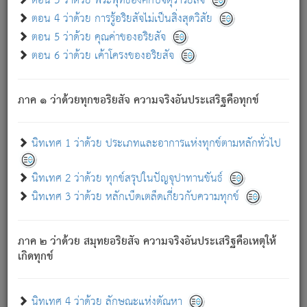
ตอน 3 ว่าด้วย พระพุทธองค์กับจตุราริยสัจ
ภพ.
ตอน 4 ว่าด้วย การรู้อริยสัจไม่เป็นสิ่งสุดวิสัย
สมณะหรือพราหมณ์เหล่าใด กล่าวความหลุดพ้นจากภพว่า
ตอน 5 ว่าด้วย คุณค่าของอริยสัจ
มีได้เพราะภพ เรากล่าวว่า สมณะหรือพราหมณ์ทั้งปวงนั้น
ตอน 6 ว่าด้วย เค้าโครงของอริยสัจ
มิใช่ผู้หลดพ้นจากภพ.
ถึงแม้สมณะหรือพราหมณ์เหล่าใด กล่าวความออกไปได้จาก
ภพ ว่ามีได้เพราะวิภพ
: เรากล่าวว่า สมณะหรือพราหมณ์ทั้ง
[2]
ภาค ๑ ว่าด้วยทุกขอริยสัจ ความจริงอันประเสริฐคือทุกข์
ปวงนั้น ก็ยังสลัดภพออกไปไม่ได้.
ก็ทุกข์นี้มีขึ้น เพราะอาศัยซึ่งอุปธิทั้งปวง.
นิทเทศ 1 ว่าด้วย ประเภทและอาการแห่งทุกข์ตามหลักทั่วไป
เพราะความสิ้นไปแห่งอุปาทานทั้งปวง ความเกิดขึ้นแห่ง
ทุกข์จึงไม่มี.
นิทเทศ 2 ว่าด้วย ทุกข์สรุปในปัญจุปาทานขันธ์
ท่านจงดูโลกนี้เถิด (จะเห็นว่า) สัตว์ทั้งหลายอันอวิชาหนา
นิทเทศ 3 ว่าด้วย หลักเบ็ดเตล็ดเกี่ยวกับความทุกข์
แน่นบังหนาแล้ว; และว่า สัตว์ผู้ยินดีในภพอันเป็นแล้วนั้น ย่อม
ไม่เป็นผู้หลุดพ้นไปจากภพได้. ก็ภพทั้งหลายเหล่าหนึ่งเหล่าใด
อันเป็นไปในที่หรือเวลาทั้งปวง
เพื่อความมีแห่งประโยชน์โดย
[3]
ภาค ๒ ว่าด้วย สมุทยอริยสัจ ความจริงอันประเสริฐคือเหตุให้
ประการทั้งปวง; ภพทั้งหลายทั้งหมดนั้น ไม่เที่ยง เป็นทุกข์ มี
เกิดทุกข์
ความแปรปรวนเป็นธรรมดา.
เมื่อบุคคลเห็นอยู่ซึ่งข้อนั้น ด้วยปัญญาอันชอบตามที่เป็นจริง
อย่างนี้อยู่; เขาย่อมละภวตัณหาได้ และไม่เพลิดเพลินวิภวตัณหา
นิทเทศ 4 ว่าด้วย ลักษณะแห่งตัณหา