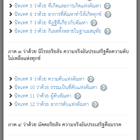
ด้วย.
นิทเทศ 5 ว่าด้วย ที่เกิดและการเกิดแห่งตัณหา
ความดับเพราะความสำรอกไม่เหลือ (แห่งภพทั้งหลาย)
นิทเทศ 6 ว่าด้วย อาการที่ตัณหาทำให้เกิดทุกข์
เพราะความสิ้นไปแห่งตัณหาโดยประการทั้งปวง นั้นคือ
นิทเทศ 7 ว่าด้วย ทิฏฐิที่เกี่ยวกับตัณหา
นิพพาน.
นิทเทศ 8 ว่าด้วย กิเลสทั้งหลายในฐานะสมุทัย
ภพใหม่ย่อมไม่มีแก่ภิกษุนั้น ผู้ดับเย็นสนิทแล้ว เพราะไม่มี
ความยึดมั่น
ภาค ๓ ว่าด้วย นิโรธอริยสัจ ความจริงอันประเสริฐคือความดับ
ภิกษุนั้น เป็นผู้ครอบงำมารได้แล้ว ชนะสงครามแล้ว ก้าวล่วง
ไม่เหลือแห่งทุกข์
ภพทั้งหลายทั้งปวงได้แล้ว เป็นผู้คงที่ (คือไม่เปลี่ยนแปลงอีกต่อ
ไป). ดังนี้แล
- อุ.ขุ.
๒๕/๑๒๑/๘๔
.
นิทเทศ 9 ว่าด้วย ความดับแห่งตัณหา
(ข้อความนี้ เป็นพระพุทธอุทานที่ทรงเปล่งออก ที่โคนต้นโพธิ์
นิทเทศ 10 ว่าด้วย ธรรมเป็นที่ดับแห่งตัณหา
เป็นที่ตรัสรู้ เมื่อตรัสรู้แล้วได้ 7 วัน)
นิทเทศ 11 ว่าด้วย ผู้ดับตัณหา
นิทเทศ 12 ว่าด้วย อาการดับแห่งตัณหา
เชื่อมโยงพระไตรปิฏก :
ภาค ๔ ว่าด้วย มัคคอริยสัจ ความจริงอันประเสริฐคือมรรค