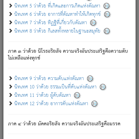
ด้วย.
นิทเทศ 5 ว่าด้วย ที่เกิดและการเกิดแห่งตัณหา
ความดับเพราะความสำรอกไม่เหลือ (แห่งภพทั้งหลาย)
นิทเทศ 6 ว่าด้วย อาการที่ตัณหาทำให้เกิดทุกข์
เพราะความสิ้นไปแห่งตัณหาโดยประการทั้งปวง นั้นคือ
นิทเทศ 7 ว่าด้วย ทิฏฐิที่เกี่ยวกับตัณหา
นิพพาน.
นิทเทศ 8 ว่าด้วย กิเลสทั้งหลายในฐานะสมุทัย
ภพใหม่ย่อมไม่มีแก่ภิกษุนั้น ผู้ดับเย็นสนิทแล้ว เพราะไม่มี
ความยึดมั่น
ภาค ๓ ว่าด้วย นิโรธอริยสัจ ความจริงอันประเสริฐคือความดับ
ภิกษุนั้น เป็นผู้ครอบงำมารได้แล้ว ชนะสงครามแล้ว ก้าวล่วง
ไม่เหลือแห่งทุกข์
ภพทั้งหลายทั้งปวงได้แล้ว เป็นผู้คงที่ (คือไม่เปลี่ยนแปลงอีกต่อ
ไป). ดังนี้แล
- อุ.ขุ.
๒๕/๑๒๑/๘๔
.
นิทเทศ 9 ว่าด้วย ความดับแห่งตัณหา
(ข้อความนี้ เป็นพระพุทธอุทานที่ทรงเปล่งออก ที่โคนต้นโพธิ์
นิทเทศ 10 ว่าด้วย ธรรมเป็นที่ดับแห่งตัณหา
เป็นที่ตรัสรู้ เมื่อตรัสรู้แล้วได้ 7 วัน)
นิทเทศ 11 ว่าด้วย ผู้ดับตัณหา
นิทเทศ 12 ว่าด้วย อาการดับแห่งตัณหา
เชื่อมโยงพระไตรปิฏก :
ภาค ๔ ว่าด้วย มัคคอริยสัจ ความจริงอันประเสริฐคือมรรค