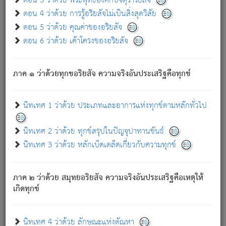
ตอน 3 ว่าด้วย พระพุทธองค์กับจตุราริยสัจ
ภพ.
ตอน 4 ว่าด้วย การรู้อริยสัจไม่เป็นสิ่งสุดวิสัย
สมณะหรือพราหมณ์เหล่าใด กล่าวความหลุดพ้นจากภพว่า
ตอน 5 ว่าด้วย คุณค่าของอริยสัจ
มีได้เพราะภพ เรากล่าวว่า สมณะหรือพราหมณ์ทั้งปวงนั้น
ตอน 6 ว่าด้วย เค้าโครงของอริยสัจ
มิใช่ผู้หลดพ้นจากภพ.
ถึงแม้สมณะหรือพราหมณ์เหล่าใด กล่าวความออกไปได้จาก
ภพ ว่ามีได้เพราะวิภพ
: เรากล่าวว่า สมณะหรือพราหมณ์ทั้ง
[2]
ภาค ๑ ว่าด้วยทุกขอริยสัจ ความจริงอันประเสริฐคือทุกข์
ปวงนั้น ก็ยังสลัดภพออกไปไม่ได้.
ก็ทุกข์นี้มีขึ้น เพราะอาศัยซึ่งอุปธิทั้งปวง.
นิทเทศ 1 ว่าด้วย ประเภทและอาการแห่งทุกข์ตามหลักทั่วไป
เพราะความสิ้นไปแห่งอุปาทานทั้งปวง ความเกิดขึ้นแห่ง
ทุกข์จึงไม่มี.
นิทเทศ 2 ว่าด้วย ทุกข์สรุปในปัญจุปาทานขันธ์
ท่านจงดูโลกนี้เถิด (จะเห็นว่า) สัตว์ทั้งหลายอันอวิชาหนา
นิทเทศ 3 ว่าด้วย หลักเบ็ดเตล็ดเกี่ยวกับความทุกข์
แน่นบังหนาแล้ว; และว่า สัตว์ผู้ยินดีในภพอันเป็นแล้วนั้น ย่อม
ไม่เป็นผู้หลุดพ้นไปจากภพได้. ก็ภพทั้งหลายเหล่าหนึ่งเหล่าใด
อันเป็นไปในที่หรือเวลาทั้งปวง
เพื่อความมีแห่งประโยชน์โดย
[3]
ภาค ๒ ว่าด้วย สมุทยอริยสัจ ความจริงอันประเสริฐคือเหตุให้
ประการทั้งปวง; ภพทั้งหลายทั้งหมดนั้น ไม่เที่ยง เป็นทุกข์ มี
เกิดทุกข์
ความแปรปรวนเป็นธรรมดา.
เมื่อบุคคลเห็นอยู่ซึ่งข้อนั้น ด้วยปัญญาอันชอบตามที่เป็นจริง
อย่างนี้อยู่; เขาย่อมละภวตัณหาได้ และไม่เพลิดเพลินวิภวตัณหา
นิทเทศ 4 ว่าด้วย ลักษณะแห่งตัณหา