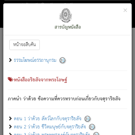
ตอน 1 ว่าด้วย สัตว์โลกกับจตุราริยสัจ
×
ถัดไป
ค้นหา
สารบัญ
สารบัญหนังสือ
[
Font :
15 ]
|
|
หน้าจอสืบค้น
ตรัสรู้แล้ว ทรงรำพึงถึงหมู่สัตว์
|
ธรรมโฆษณ์อรรถานุกรม
สัตว์โลกนี้ เกิดความเดือดร้อนแล้ว มีผัสสะบังหน้า
ย่อม
[1]
กล่าวซึ่งโรค (ความเสียดแทง) นั้นโดยความเป็นตัวเป็นตน
เขาสำคัญสิ่งใด โดยความเป็นประการใด แต่สิ่งนั้นย่อมเป็น
หนังสืออริยสัจจากพระโอษฐ์
(ตามที่เป็นจริง) โดยประการอื่นจากที่เขาสำคัญนั้น
สัตว์โลกติดข้องอยู่ในภพ ถูกภพบังหน้าแล้ว มีภพโดยความ
ภาคนำ ว่าด้วย ข้อความที่ควรทราบก่อนเกี่ยวกับจตุราริยสัจ
เป็นอย่างอื่น (จากที่มันเป็นอยู่จริง) จึงได้เพลิดเพลินยิ่งนักในภพ
นั้น
เขาเพลิดเพลินยิ่งนักในสิ่งใด สิ่งนั้นเป็นภัย (ที่เขาไม่รู้จัก)
:
ตอน 1 ว่าด้วย สัตว์โลกกับจตุราริยสัจ
เขากลัวต่อสิ่งใดสิ่งนั้นเป็นทุกข์
ตอน 2 ว่าด้วย ชีวิตมนุษย์กับจตุราริยสัจ
พรหมจรรย์นี้ อันบุคคลย่อมประพฤติ ก็เพื่อการละขาดซึ่ง