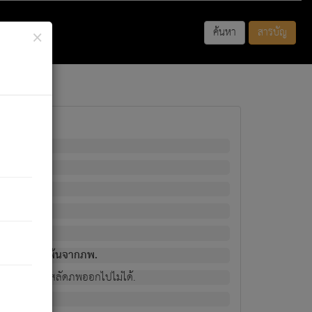
×
ค้นหา
สารบัญ
พนั้น
มิใช่ผู้หลดพ้นจากภพ.
วงนั้น ก็ยังสลัดภพออกไปไม่ได้.