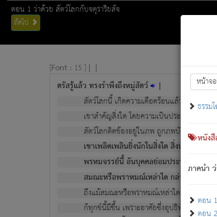
ตอน 1 ว่าด้วย สัตว์โลกกับจตุราริยสัจ
ถัดไป
[
Font :
15 ]
|
|
หน้าจอ
ตรัสรู้แล้ว ทรงรำพึงถึงหมู่สัตว์
|
สัตว์โลกนี้ เกิดความเดือดร้อนแล้ว มีผัสสะบั
ธรรมโ
เขาสำคัญสิ่งใด โดยความเป็นประการใด แต่สิ่งน
สัตว์โลกติดข้องอยู่ในภพ ถูกภพบังหน้าแล้ว มีภ
หนังส
เขาเพลิดเพลินยิ่งนักในสิ่งใด สิ่งนั้นเป็นภัย (ที
พรหมจรรย์นี้ อันบุคคลย่อมประพฤติ ก็เพื่อ
ภาคนำ ว่
สมณะหรือพราหมณ์เหล่าใด กล่าวความหลุดพ
ถึงแม้สมณะหรือพราหมณ์เหล่าใด กล่าวความอ
ตอน 1 
ก็ทุกข์นี้มีขึ้น เพราะอาศัยซึ่งอุปธิทั้งปวง.
ตอน 2 