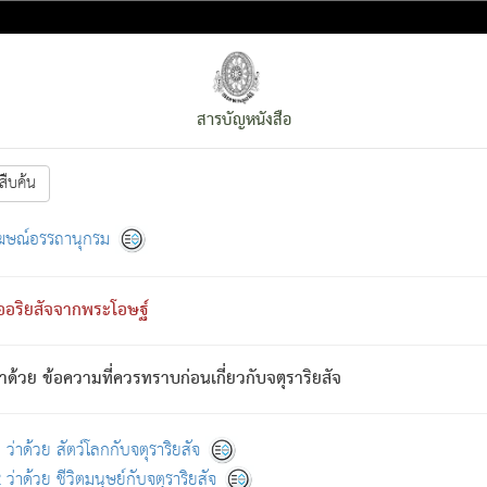
สารบัญหนังสือ
สืบค้น
งหน้า
ย่อมกล่าวซึ่งโรค (ความเสียดแทง) นั้นโดยความเป็นตัวเป็นตน
[1]
ฆษณ์อรรถานุกรม
ั้นย่อมเป็น (ตามที่เป็นจริง) โดยประการอื่นจากที่เขาสำคัญนั้น
พโดยความเป็นอย่างอื่น (จากที่มันเป็นอยู่จริง) จึงได้เพลิดเพลินยิ่งนักในภ
ืออริยสัจจากพระโอษฐ์
่เขาไม่รู้จัก)
: เขากลัวต่อสิ่งใดสิ่งนั้นเป็นทุกข์
การละขาดซึ่งภพ.
าด้วย ข้อความที่ควรทราบก่อนเกี่ยวกับจตุราริยสัจ
้นจากภพว่ามีได้เพราะภพ เรากล่าวว่า สมณะหรือพราหมณ์ทั้งปวงนั้น 
อกไปได้จากภพ ว่ามีได้เพราะวิภพ
: เรากล่าวว่า สมณะหรือพราหมณ์ทั้งป
[2]
ว่าด้วย สัตว์โลกกับจตุราริยสัจ
ว่าด้วย ชีวิตมนุษย์กับจตุราริยสัจ