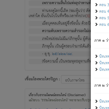
เพราะความสิ้นไปแห่งอุปาทานทั้งปวง ความเกิ
ตอน 3 
ท่านจงดูโลกนี้เถิด (จะเห็นว่า) สัตว์ทั้งหลาย
ตอน 4 
เหล่าใด อันเป็นไปในที่หรือเวลาทั้งปวง
เพื่อความมีแ
[3]
ตอน 5 
เมื่อบุคคลเห็นอยู่ซึ่งข้อนั้น ด้วยปัญญาอันช
ตอน 6 
ความดับเพราะความสำรอกไม่เหลือ (แห่งภพท
ภพใหม่ย่อมไม่มีแก่ภิกษุนั้น ผู้ดับเย็นสนิทแล้
ภาค ๑ ว่
ภิกษุนั้น เป็นผู้ครอบงำมารได้แล้ว ชนะสงครามแ
- อุ.ขุ.
๒๕/๑๒๑/๘๔
.
นิทเท
(ข้อความนี้ เป็นพระพุทธอุทานที่ทรงเปล่งออก ที่โ
นิทเทศ
นิทเทศ
เชื่อมโยงพระไตรปิฏก :
ภาค ๒ ว่า
เกี่ยวกับธรรมโฆษณ์ออนไลน์ (Disclaimer)
แม้ระบบ "ธรรมโฆษณ์ออนไลน์" พยายามปรับปรุงข้อมูลให้ถูกต้องมา
นิทเท
นิทเทศ