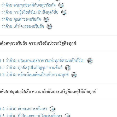
ดขึ้นแห่งทุกข์จึงไม่มี.
ว่าด้วย พระพุทธองค์กับจตุราริยสัจ
อันอวิชาหนาแน่นบังหนาแล้ว; และว่า สัตว์ผู้ยินดีในภพอันเป็นแล้วนั้น ย่อมไ
ว่าด้วย การรู้อริยสัจไม่เป็นสิ่งสุดวิสัย
ห่งประโยชน์โดยประการทั้งปวง; ภพทั้งหลายทั้งหมดนั้น ไม่เที่ยง เป็นทุ
ว่าด้วย คุณค่าของอริยสัจ
อบตามที่เป็นจริงอย่างนี้อยู่; เขาย่อมละภวตัณหาได้ และไม่เพลิดเพลินวิภวตั
ว่าด้วย เค้าโครงของอริยสัจ
ั้งหลาย) เพราะความสิ้นไปแห่งตัณหาโดยประการทั้งปวง นั้นคือนิพพา
ว เพราะไม่มีความยึดมั่น
าด้วยทุกขอริยสัจ ความจริงอันประเสริฐคือทุกข์
ล้ว ก้าวล่วงภพทั้งหลายทั้งปวงได้แล้ว เป็นผู้คงที่ (คือไม่เปลี่ยนแปลงอีกต่
ศ 1 ว่าด้วย ประเภทและอาการแห่งทุกข์ตามหลักทั่วไป
คนต้นโพธิ์เป็นที่ตรัสรู้ เมื่อตรัสรู้แล้วได้ 7 วัน)
 2 ว่าด้วย ทุกข์สรุปในปัญจุปาทานขันธ์
 3 ว่าด้วย หลักเบ็ดเตล็ดเกี่ยวกับความทุกข์
ด้วย สมุทยอริยสัจ ความจริงอันประเสริฐคือเหตุให้เกิดทุกข์
กที่สุด ผู้ศึกษาก็พึงตรวจสอบกับตัวเล่มหนังสือต้นฉบับ ที่มีการพิมพ์ครั้งล่าสุด ก่อ
ศ 4 ว่าด้วย ลักษณะแห่งตัณหา
 5 ว่าด้วย ที่เกิดและการเกิดแห่งตัณหา