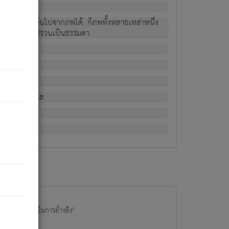
ม่เป็นผู้หลุดพ้นไปจากภพได้. ก็ภพทั้งหลายเหล่าหนึ่ง
กข์ มีความแปรปรวนเป็นธรรมดา.
ณหาด้วย.
น.
อไป). ดังนี้แล
นนำข้อมูลไปใช้ในการอ้างอิง"