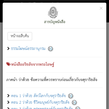
ตอน 1 ว่าด้วย สัตว์โลกกับจตุราริยสัจ
×
ถัดไป
ค้นหา
สารบัญ
สารบัญหนังสือ
[
Font :
15 ]
|
|
หน้าจอสืบค้น
ตรัสรู้แล้ว ทรงรำพึงถึงหมู่สัตว์
|
ธรรมโฆษณ์อรรถานุกรม
สัตว์โลกนี้ เกิดความเดือดร้อนแล้ว มีผัสสะบังหน้า
ย่อม
[1]
กล่าวซึ่งโรค (ความเสียดแทง) นั้นโดยความเป็นตัวเป็นตน
เขาสำคัญสิ่งใด โดยความเป็นประการใด แต่สิ่งนั้นย่อมเป็น
หนังสืออริยสัจจากพระโอษฐ์
(ตามที่เป็นจริง) โดยประการอื่นจากที่เขาสำคัญนั้น
สัตว์โลกติดข้องอยู่ในภพ ถูกภพบังหน้าแล้ว มีภพโดยความ
ภาคนำ ว่าด้วย ข้อความที่ควรทราบก่อนเกี่ยวกับจตุราริยสัจ
เป็นอย่างอื่น (จากที่มันเป็นอยู่จริง) จึงได้เพลิดเพลินยิ่งนักในภพ
นั้น
เขาเพลิดเพลินยิ่งนักในสิ่งใด สิ่งนั้นเป็นภัย (ที่เขาไม่รู้จัก)
:
ตอน 1 ว่าด้วย สัตว์โลกกับจตุราริยสัจ
เขากลัวต่อสิ่งใดสิ่งนั้นเป็นทุกข์
ตอน 2 ว่าด้วย ชีวิตมนุษย์กับจตุราริยสัจ
พรหมจรรย์นี้ อันบุคคลย่อมประพฤติ ก็เพื่อการละขาดซึ่ง