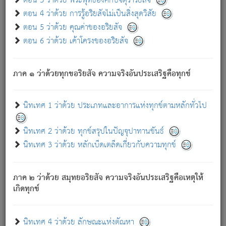
ตอน 3 ว่าด้วย พระพุทธองค์กับจตุราริยสัจ
ภพ.
ตอน 4 ว่าด้วย การรู้อริยสัจไม่เป็นสิ่งสุดวิสัย
สมณะหรือพราหมณ์เหล่าใด กล่าวความหลุดพ้นจากภพว่า
ตอน 5 ว่าด้วย คุณค่าของอริยสัจ
มีได้เพราะภพ เรากล่าวว่า สมณะหรือพราหมณ์ทั้งปวงนั้น
ตอน 6 ว่าด้วย เค้าโครงของอริยสัจ
มิใช่ผู้หลดพ้นจากภพ.
ถึงแม้สมณะหรือพราหมณ์เหล่าใด กล่าวความออกไปได้จาก
ภพ ว่ามีได้เพราะวิภพ
: เรากล่าวว่า สมณะหรือพราหมณ์ทั้ง
[2]
ภาค ๑ ว่าด้วยทุกขอริยสัจ ความจริงอันประเสริฐคือทุกข์
ปวงนั้น ก็ยังสลัดภพออกไปไม่ได้.
ก็ทุกข์นี้มีขึ้น เพราะอาศัยซึ่งอุปธิทั้งปวง.
นิทเทศ 1 ว่าด้วย ประเภทและอาการแห่งทุกข์ตามหลักทั่วไป
เพราะความสิ้นไปแห่งอุปาทานทั้งปวง ความเกิดขึ้นแห่ง
ทุกข์จึงไม่มี.
นิทเทศ 2 ว่าด้วย ทุกข์สรุปในปัญจุปาทานขันธ์
ท่านจงดูโลกนี้เถิด (จะเห็นว่า) สัตว์ทั้งหลายอันอวิชาหนา
นิทเทศ 3 ว่าด้วย หลักเบ็ดเตล็ดเกี่ยวกับความทุกข์
แน่นบังหนาแล้ว; และว่า สัตว์ผู้ยินดีในภพอันเป็นแล้วนั้น ย่อม
ไม่เป็นผู้หลุดพ้นไปจากภพได้. ก็ภพทั้งหลายเหล่าหนึ่งเหล่าใด
อันเป็นไปในที่หรือเวลาทั้งปวง
เพื่อความมีแห่งประโยชน์โดย
[3]
ภาค ๒ ว่าด้วย สมุทยอริยสัจ ความจริงอันประเสริฐคือเหตุให้
ประการทั้งปวง; ภพทั้งหลายทั้งหมดนั้น ไม่เที่ยง เป็นทุกข์ มี
เกิดทุกข์
ความแปรปรวนเป็นธรรมดา.
เมื่อบุคคลเห็นอยู่ซึ่งข้อนั้น ด้วยปัญญาอันชอบตามที่เป็นจริง
อย่างนี้อยู่; เขาย่อมละภวตัณหาได้ และไม่เพลิดเพลินวิภวตัณหา
นิทเทศ 4 ว่าด้วย ลักษณะแห่งตัณหา