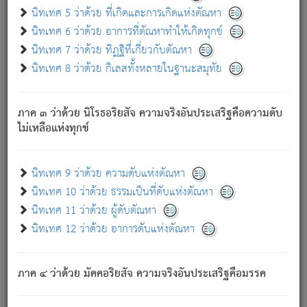
ด้วย.
นิทเทศ 5 ว่าด้วย ที่เกิดและการเกิดแห่งตัณหา
ความดับเพราะความสำรอกไม่เหลือ (แห่งภพทั้งหลาย)
นิทเทศ 6 ว่าด้วย อาการที่ตัณหาทำให้เกิดทุกข์
เพราะความสิ้นไปแห่งตัณหาโดยประการทั้งปวง นั้นคือ
นิทเทศ 7 ว่าด้วย ทิฏฐิที่เกี่ยวกับตัณหา
นิพพาน.
นิทเทศ 8 ว่าด้วย กิเลสทั้งหลายในฐานะสมุทัย
ภพใหม่ย่อมไม่มีแก่ภิกษุนั้น ผู้ดับเย็นสนิทแล้ว เพราะไม่มี
ความยึดมั่น
ภาค ๓ ว่าด้วย นิโรธอริยสัจ ความจริงอันประเสริฐคือความดับ
ภิกษุนั้น เป็นผู้ครอบงำมารได้แล้ว ชนะสงครามแล้ว ก้าวล่วง
ไม่เหลือแห่งทุกข์
ภพทั้งหลายทั้งปวงได้แล้ว เป็นผู้คงที่ (คือไม่เปลี่ยนแปลงอีกต่อ
ไป). ดังนี้แล
- อุ.ขุ.
๒๕/๑๒๑/๘๔
.
นิทเทศ 9 ว่าด้วย ความดับแห่งตัณหา
(ข้อความนี้ เป็นพระพุทธอุทานที่ทรงเปล่งออก ที่โคนต้นโพธิ์
นิทเทศ 10 ว่าด้วย ธรรมเป็นที่ดับแห่งตัณหา
เป็นที่ตรัสรู้ เมื่อตรัสรู้แล้วได้ 7 วัน)
นิทเทศ 11 ว่าด้วย ผู้ดับตัณหา
นิทเทศ 12 ว่าด้วย อาการดับแห่งตัณหา
เชื่อมโยงพระไตรปิฏก :
ภาค ๔ ว่าด้วย มัคคอริยสัจ ความจริงอันประเสริฐคือมรรค