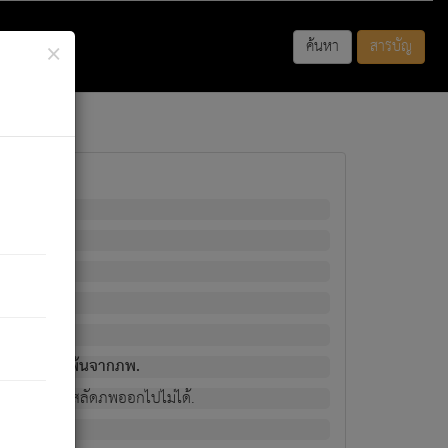
×
ค้นหา
สารบัญ
พนั้น
มิใช่ผู้หลดพ้นจากภพ.
วงนั้น ก็ยังสลัดภพออกไปไม่ได้.