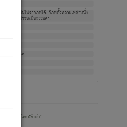
ม่เป็นผู้หลุดพ้นไปจากภพได้. ก็ภพทั้งหลายเหล่าหนึ่ง
กข์ มีความแปรปรวนเป็นธรรมดา.
ณหาด้วย.
น.
อไป). ดังนี้แล
นนำข้อมูลไปใช้ในการอ้างอิง"