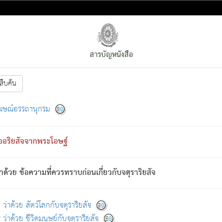
สารบัญหนังสือ
สืบค้น
งหน้า
ย่อมกล่าวซึ่งโรค (ความเสียดแทง) นั้นโดยความเป็นตัวเป็นตน
[1]
ฆษณ์อรรถานุกรม
ั้นย่อมเป็น (ตามที่เป็นจริง) โดยประการอื่นจากที่เขาสำคัญนั้น
พโดยความเป็นอย่างอื่น (จากที่มันเป็นอยู่จริง) จึงได้เพลิดเพลินยิ่งนักในภ
ืออริยสัจจากพระโอษฐ์
่เขาไม่รู้จัก)
: เขากลัวต่อสิ่งใดสิ่งนั้นเป็นทุกข์
การละขาดซึ่งภพ.
าด้วย ข้อความที่ควรทราบก่อนเกี่ยวกับจตุราริยสัจ
้นจากภพว่ามีได้เพราะภพ เรากล่าวว่า สมณะหรือพราหมณ์ทั้งปวงนั้น 
อกไปได้จากภพ ว่ามีได้เพราะวิภพ
: เรากล่าวว่า สมณะหรือพราหมณ์ทั้งป
[2]
ว่าด้วย สัตว์โลกกับจตุราริยสัจ
ว่าด้วย ชีวิตมนุษย์กับจตุราริยสัจ