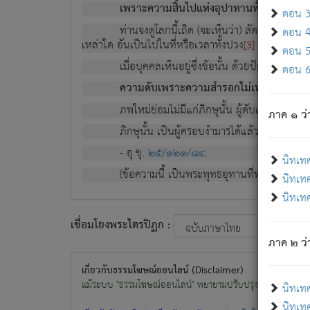
เพราะความสิ้นไปแห่งอุปาทานทั้งปวง ความเกิ
ตอน 3 
ท่านจงดูโลกนี้เถิด (จะเห็นว่า) สัตว์ทั้งหลาย
ตอน 4 
เหล่าใด อันเป็นไปในที่หรือเวลาทั้งปวง
เพื่อความมีแ
[3]
ตอน 5 
เมื่อบุคคลเห็นอยู่ซึ่งข้อนั้น ด้วยปัญญาอันช
ตอน 6 
ความดับเพราะความสำรอกไม่เหลือ (แห่งภพท
ภพใหม่ย่อมไม่มีแก่ภิกษุนั้น ผู้ดับเย็นสนิทแล้
ภาค ๑ ว่
ภิกษุนั้น เป็นผู้ครอบงำมารได้แล้ว ชนะสงครามแ
- อุ.ขุ.
๒๕/๑๒๑/๘๔
.
นิทเท
(ข้อความนี้ เป็นพระพุทธอุทานที่ทรงเปล่งออก ที่โ
นิทเทศ
นิทเทศ
เชื่อมโยงพระไตรปิฏก :
ภาค ๒ ว่า
เกี่ยวกับธรรมโฆษณ์ออนไลน์ (Disclaimer)
แม้ระบบ "ธรรมโฆษณ์ออนไลน์" พยายามปรับปรุงข้อมูลให้ถูกต้องมา
นิทเท
นิทเทศ