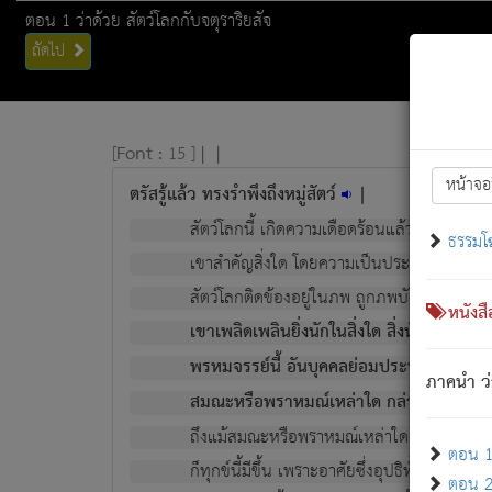
ตอน 1 ว่าด้วย สัตว์โลกกับจตุราริยสัจ
ถัดไป
[
Font :
15 ]
|
|
หน้าจอ
ตรัสรู้แล้ว ทรงรำพึงถึงหมู่สัตว์
|
สัตว์โลกนี้ เกิดความเดือดร้อนแล้ว มีผัสสะบั
ธรรมโ
เขาสำคัญสิ่งใด โดยความเป็นประการใด แต่สิ่งน
สัตว์โลกติดข้องอยู่ในภพ ถูกภพบังหน้าแล้ว มีภ
หนังส
เขาเพลิดเพลินยิ่งนักในสิ่งใด สิ่งนั้นเป็นภัย (ที
พรหมจรรย์นี้ อันบุคคลย่อมประพฤติ ก็เพื่อ
ภาคนำ ว่
สมณะหรือพราหมณ์เหล่าใด กล่าวความหลุดพ
ถึงแม้สมณะหรือพราหมณ์เหล่าใด กล่าวความอ
ตอน 1 
ก็ทุกข์นี้มีขึ้น เพราะอาศัยซึ่งอุปธิทั้งปวง.
ตอน 2 