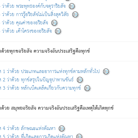
ดขึ้นแห่งทุกข์จึงไม่มี.
ว่าด้วย พระพุทธองค์กับจตุราริยสัจ
อันอวิชาหนาแน่นบังหนาแล้ว; และว่า สัตว์ผู้ยินดีในภพอันเป็นแล้วนั้น ย่อมไ
ว่าด้วย การรู้อริยสัจไม่เป็นสิ่งสุดวิสัย
ห่งประโยชน์โดยประการทั้งปวง; ภพทั้งหลายทั้งหมดนั้น ไม่เที่ยง เป็นทุ
ว่าด้วย คุณค่าของอริยสัจ
อบตามที่เป็นจริงอย่างนี้อยู่; เขาย่อมละภวตัณหาได้ และไม่เพลิดเพลินวิภวตั
ว่าด้วย เค้าโครงของอริยสัจ
ั้งหลาย) เพราะความสิ้นไปแห่งตัณหาโดยประการทั้งปวง นั้นคือนิพพา
ว เพราะไม่มีความยึดมั่น
าด้วยทุกขอริยสัจ ความจริงอันประเสริฐคือทุกข์
ล้ว ก้าวล่วงภพทั้งหลายทั้งปวงได้แล้ว เป็นผู้คงที่ (คือไม่เปลี่ยนแปลงอีกต่
ศ 1 ว่าด้วย ประเภทและอาการแห่งทุกข์ตามหลักทั่วไป
คนต้นโพธิ์เป็นที่ตรัสรู้ เมื่อตรัสรู้แล้วได้ 7 วัน)
 2 ว่าด้วย ทุกข์สรุปในปัญจุปาทานขันธ์
 3 ว่าด้วย หลักเบ็ดเตล็ดเกี่ยวกับความทุกข์
ด้วย สมุทยอริยสัจ ความจริงอันประเสริฐคือเหตุให้เกิดทุกข์
กที่สุด ผู้ศึกษาก็พึงตรวจสอบกับตัวเล่มหนังสือต้นฉบับ ที่มีการพิมพ์ครั้งล่าสุด ก่อ
ศ 4 ว่าด้วย ลักษณะแห่งตัณหา
 5 ว่าด้วย ที่เกิดและการเกิดแห่งตัณหา