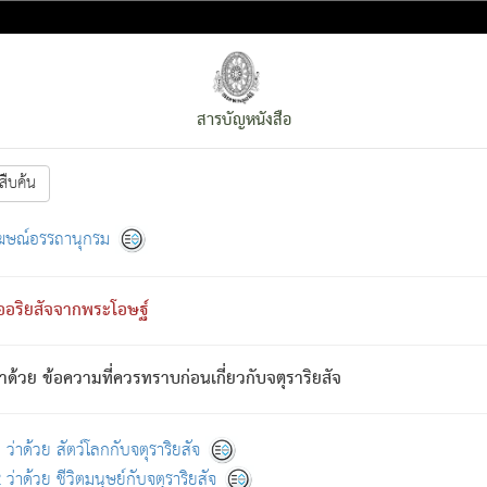
สารบัญหนังสือ
สืบค้น
งหน้า
ย่อมกล่าวซึ่งโรค (ความเสียดแทง) นั้นโดยความเป็นตัวเป็นตน
[1]
ฆษณ์อรรถานุกรม
ั้นย่อมเป็น (ตามที่เป็นจริง) โดยประการอื่นจากที่เขาสำคัญนั้น
พโดยความเป็นอย่างอื่น (จากที่มันเป็นอยู่จริง) จึงได้เพลิดเพลินยิ่งนักในภ
ืออริยสัจจากพระโอษฐ์
่เขาไม่รู้จัก)
: เขากลัวต่อสิ่งใดสิ่งนั้นเป็นทุกข์
การละขาดซึ่งภพ.
าด้วย ข้อความที่ควรทราบก่อนเกี่ยวกับจตุราริยสัจ
้นจากภพว่ามีได้เพราะภพ เรากล่าวว่า สมณะหรือพราหมณ์ทั้งปวงนั้น 
อกไปได้จากภพ ว่ามีได้เพราะวิภพ
: เรากล่าวว่า สมณะหรือพราหมณ์ทั้งป
[2]
ว่าด้วย สัตว์โลกกับจตุราริยสัจ
ว่าด้วย ชีวิตมนุษย์กับจตุราริยสัจ