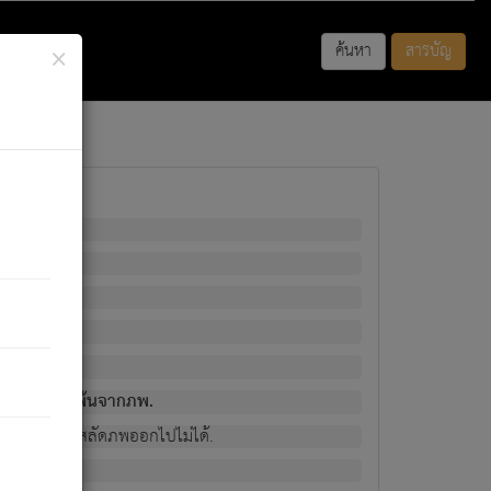
×
ค้นหา
สารบัญ
พนั้น
มิใช่ผู้หลดพ้นจากภพ.
วงนั้น ก็ยังสลัดภพออกไปไม่ได้.