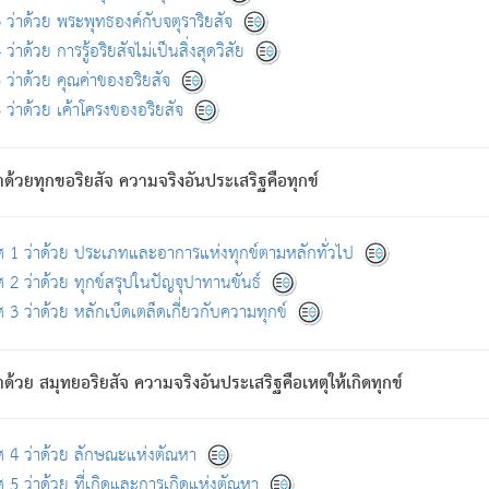
ดขึ้นแห่งทุกข์จึงไม่มี.
ว่าด้วย พระพุทธองค์กับจตุราริยสัจ
อันอวิชาหนาแน่นบังหนาแล้ว; และว่า สัตว์ผู้ยินดีในภพอันเป็นแล้วนั้น ย่อมไ
ว่าด้วย การรู้อริยสัจไม่เป็นสิ่งสุดวิสัย
ห่งประโยชน์โดยประการทั้งปวง; ภพทั้งหลายทั้งหมดนั้น ไม่เที่ยง เป็นทุ
ว่าด้วย คุณค่าของอริยสัจ
อบตามที่เป็นจริงอย่างนี้อยู่; เขาย่อมละภวตัณหาได้ และไม่เพลิดเพลินวิภวตั
ว่าด้วย เค้าโครงของอริยสัจ
ั้งหลาย) เพราะความสิ้นไปแห่งตัณหาโดยประการทั้งปวง นั้นคือนิพพา
ว เพราะไม่มีความยึดมั่น
าด้วยทุกขอริยสัจ ความจริงอันประเสริฐคือทุกข์
ล้ว ก้าวล่วงภพทั้งหลายทั้งปวงได้แล้ว เป็นผู้คงที่ (คือไม่เปลี่ยนแปลงอีกต่
ศ 1 ว่าด้วย ประเภทและอาการแห่งทุกข์ตามหลักทั่วไป
คนต้นโพธิ์เป็นที่ตรัสรู้ เมื่อตรัสรู้แล้วได้ 7 วัน)
 2 ว่าด้วย ทุกข์สรุปในปัญจุปาทานขันธ์
 3 ว่าด้วย หลักเบ็ดเตล็ดเกี่ยวกับความทุกข์
ด้วย สมุทยอริยสัจ ความจริงอันประเสริฐคือเหตุให้เกิดทุกข์
กที่สุด ผู้ศึกษาก็พึงตรวจสอบกับตัวเล่มหนังสือต้นฉบับ ที่มีการพิมพ์ครั้งล่าสุด ก่อ
ศ 4 ว่าด้วย ลักษณะแห่งตัณหา
 5 ว่าด้วย ที่เกิดและการเกิดแห่งตัณหา