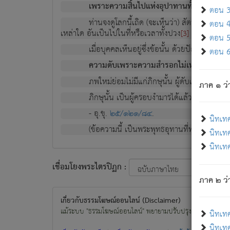
เพราะความสิ้นไปแห่งอุปาทานทั้งปวง ความเกิ
ตอน 3 
ท่านจงดูโลกนี้เถิด (จะเห็นว่า) สัตว์ทั้งหลาย
ตอน 4 
เหล่าใด อันเป็นไปในที่หรือเวลาทั้งปวง
เพื่อความมีแ
[3]
ตอน 5 
เมื่อบุคคลเห็นอยู่ซึ่งข้อนั้น ด้วยปัญญาอันช
ตอน 6 
ความดับเพราะความสำรอกไม่เหลือ (แห่งภพท
ภพใหม่ย่อมไม่มีแก่ภิกษุนั้น ผู้ดับเย็นสนิทแล้
ภาค ๑ ว่
ภิกษุนั้น เป็นผู้ครอบงำมารได้แล้ว ชนะสงครามแ
- อุ.ขุ.
๒๕/๑๒๑/๘๔
.
นิทเท
(ข้อความนี้ เป็นพระพุทธอุทานที่ทรงเปล่งออก ที่โ
นิทเทศ
นิทเทศ
เชื่อมโยงพระไตรปิฏก :
ภาค ๒ ว่า
เกี่ยวกับธรรมโฆษณ์ออนไลน์ (Disclaimer)
แม้ระบบ "ธรรมโฆษณ์ออนไลน์" พยายามปรับปรุงข้อมูลให้ถูกต้องมา
นิทเท
นิทเทศ