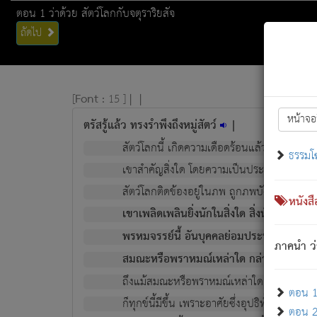
ตอน 1 ว่าด้วย สัตว์โลกกับจตุราริยสัจ
ถัดไป
[
Font :
15 ]
|
|
หน้าจอ
ตรัสรู้แล้ว ทรงรำพึงถึงหมู่สัตว์
|
สัตว์โลกนี้ เกิดความเดือดร้อนแล้ว มีผัสสะบั
ธรรมโ
เขาสำคัญสิ่งใด โดยความเป็นประการใด แต่สิ่งน
สัตว์โลกติดข้องอยู่ในภพ ถูกภพบังหน้าแล้ว มีภ
หนังส
เขาเพลิดเพลินยิ่งนักในสิ่งใด สิ่งนั้นเป็นภัย (ที
พรหมจรรย์นี้ อันบุคคลย่อมประพฤติ ก็เพื่อ
ภาคนำ ว่
สมณะหรือพราหมณ์เหล่าใด กล่าวความหลุดพ
ถึงแม้สมณะหรือพราหมณ์เหล่าใด กล่าวความอ
ตอน 1 
ก็ทุกข์นี้มีขึ้น เพราะอาศัยซึ่งอุปธิทั้งปวง.
ตอน 2 