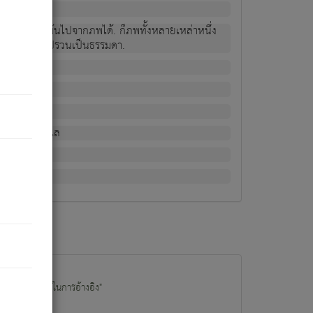
ม่เป็นผู้หลุดพ้นไปจากภพได้. ก็ภพทั้งหลายเหล่าหนึ่ง
กข์ มีความแปรปรวนเป็นธรรมดา.
ณหาด้วย.
น.
อไป). ดังนี้แล
นนำข้อมูลไปใช้ในการอ้างอิง"