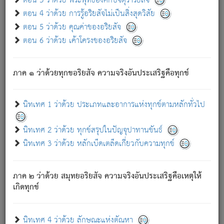
ตอน 3 ว่าด้วย พระพุทธองค์กับจตุราริยสัจ
ภพ.
ตอน 4 ว่าด้วย การรู้อริยสัจไม่เป็นสิ่งสุดวิสัย
สมณะหรือพราหมณ์เหล่าใด กล่าวความหลุดพ้นจากภพว่า
ตอน 5 ว่าด้วย คุณค่าของอริยสัจ
มีได้เพราะภพ เรากล่าวว่า สมณะหรือพราหมณ์ทั้งปวงนั้น
ตอน 6 ว่าด้วย เค้าโครงของอริยสัจ
มิใช่ผู้หลดพ้นจากภพ.
ถึงแม้สมณะหรือพราหมณ์เหล่าใด กล่าวความออกไปได้จาก
ภพ ว่ามีได้เพราะวิภพ
: เรากล่าวว่า สมณะหรือพราหมณ์ทั้ง
[2]
ภาค ๑ ว่าด้วยทุกขอริยสัจ ความจริงอันประเสริฐคือทุกข์
ปวงนั้น ก็ยังสลัดภพออกไปไม่ได้.
ก็ทุกข์นี้มีขึ้น เพราะอาศัยซึ่งอุปธิทั้งปวง.
นิทเทศ 1 ว่าด้วย ประเภทและอาการแห่งทุกข์ตามหลักทั่วไป
เพราะความสิ้นไปแห่งอุปาทานทั้งปวง ความเกิดขึ้นแห่ง
ทุกข์จึงไม่มี.
นิทเทศ 2 ว่าด้วย ทุกข์สรุปในปัญจุปาทานขันธ์
ท่านจงดูโลกนี้เถิด (จะเห็นว่า) สัตว์ทั้งหลายอันอวิชาหนา
นิทเทศ 3 ว่าด้วย หลักเบ็ดเตล็ดเกี่ยวกับความทุกข์
แน่นบังหนาแล้ว; และว่า สัตว์ผู้ยินดีในภพอันเป็นแล้วนั้น ย่อม
ไม่เป็นผู้หลุดพ้นไปจากภพได้. ก็ภพทั้งหลายเหล่าหนึ่งเหล่าใด
อันเป็นไปในที่หรือเวลาทั้งปวง
เพื่อความมีแห่งประโยชน์โดย
[3]
ภาค ๒ ว่าด้วย สมุทยอริยสัจ ความจริงอันประเสริฐคือเหตุให้
ประการทั้งปวง; ภพทั้งหลายทั้งหมดนั้น ไม่เที่ยง เป็นทุกข์ มี
เกิดทุกข์
ความแปรปรวนเป็นธรรมดา.
เมื่อบุคคลเห็นอยู่ซึ่งข้อนั้น ด้วยปัญญาอันชอบตามที่เป็นจริง
อย่างนี้อยู่; เขาย่อมละภวตัณหาได้ และไม่เพลิดเพลินวิภวตัณหา
นิทเทศ 4 ว่าด้วย ลักษณะแห่งตัณหา