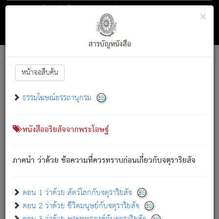
ตอน 1 ว่าด้วย สัตว์โลกกับจตุราริยสัจ
×
ถัดไป
ค้นหา
สารบัญ
สารบัญหนังสือ
[
Font :
15 ]
|
|
หน้าจอสืบค้น
ตรัสรู้แล้ว ทรงรำพึงถึงหมู่สัตว์
|
ธรรมโฆษณ์อรรถานุกรม
สัตว์โลกนี้ เกิดความเดือดร้อนแล้ว มีผัสสะบังหน้า
ย่อม
[1]
กล่าวซึ่งโรค (ความเสียดแทง) นั้นโดยความเป็นตัวเป็นตน
เขาสำคัญสิ่งใด โดยความเป็นประการใด แต่สิ่งนั้นย่อมเป็น
หนังสืออริยสัจจากพระโอษฐ์
(ตามที่เป็นจริง) โดยประการอื่นจากที่เขาสำคัญนั้น
สัตว์โลกติดข้องอยู่ในภพ ถูกภพบังหน้าแล้ว มีภพโดยความ
ภาคนำ ว่าด้วย ข้อความที่ควรทราบก่อนเกี่ยวกับจตุราริยสัจ
เป็นอย่างอื่น (จากที่มันเป็นอยู่จริง) จึงได้เพลิดเพลินยิ่งนักในภพ
นั้น
เขาเพลิดเพลินยิ่งนักในสิ่งใด สิ่งนั้นเป็นภัย (ที่เขาไม่รู้จัก)
:
ตอน 1 ว่าด้วย สัตว์โลกกับจตุราริยสัจ
เขากลัวต่อสิ่งใดสิ่งนั้นเป็นทุกข์
ตอน 2 ว่าด้วย ชีวิตมนุษย์กับจตุราริยสัจ
พรหมจรรย์นี้ อันบุคคลย่อมประพฤติ ก็เพื่อการละขาดซึ่ง