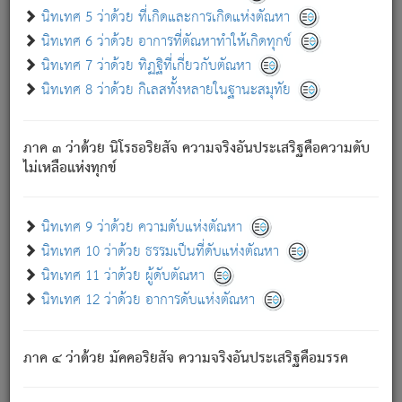
ด้วย.
นิทเทศ 5 ว่าด้วย ที่เกิดและการเกิดแห่งตัณหา
ความดับเพราะความสำรอกไม่เหลือ (แห่งภพทั้งหลาย)
นิทเทศ 6 ว่าด้วย อาการที่ตัณหาทำให้เกิดทุกข์
เพราะความสิ้นไปแห่งตัณหาโดยประการทั้งปวง นั้นคือ
นิทเทศ 7 ว่าด้วย ทิฏฐิที่เกี่ยวกับตัณหา
นิพพาน.
นิทเทศ 8 ว่าด้วย กิเลสทั้งหลายในฐานะสมุทัย
ภพใหม่ย่อมไม่มีแก่ภิกษุนั้น ผู้ดับเย็นสนิทแล้ว เพราะไม่มี
ความยึดมั่น
ภาค ๓ ว่าด้วย นิโรธอริยสัจ ความจริงอันประเสริฐคือความดับ
ภิกษุนั้น เป็นผู้ครอบงำมารได้แล้ว ชนะสงครามแล้ว ก้าวล่วง
ไม่เหลือแห่งทุกข์
ภพทั้งหลายทั้งปวงได้แล้ว เป็นผู้คงที่ (คือไม่เปลี่ยนแปลงอีกต่อ
ไป). ดังนี้แล
- อุ.ขุ.
๒๕/๑๒๑/๘๔
.
นิทเทศ 9 ว่าด้วย ความดับแห่งตัณหา
(ข้อความนี้ เป็นพระพุทธอุทานที่ทรงเปล่งออก ที่โคนต้นโพธิ์
นิทเทศ 10 ว่าด้วย ธรรมเป็นที่ดับแห่งตัณหา
เป็นที่ตรัสรู้ เมื่อตรัสรู้แล้วได้ 7 วัน)
นิทเทศ 11 ว่าด้วย ผู้ดับตัณหา
นิทเทศ 12 ว่าด้วย อาการดับแห่งตัณหา
เชื่อมโยงพระไตรปิฏก :
ภาค ๔ ว่าด้วย มัคคอริยสัจ ความจริงอันประเสริฐคือมรรค