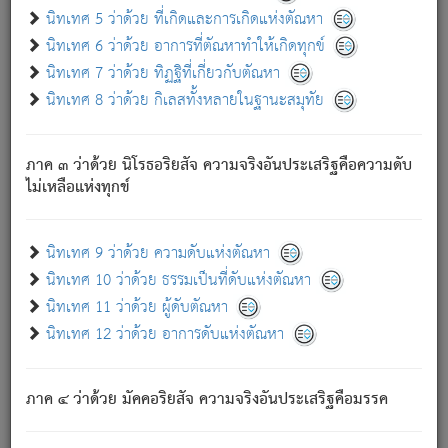
ด้วย.
นิทเทศ 5 ว่าด้วย ที่เกิดและการเกิดแห่งตัณหา
ความดับเพราะความสำรอกไม่เหลือ (แห่งภพทั้งหลาย)
นิทเทศ 6 ว่าด้วย อาการที่ตัณหาทำให้เกิดทุกข์
เพราะความสิ้นไปแห่งตัณหาโดยประการทั้งปวง นั้นคือ
นิทเทศ 7 ว่าด้วย ทิฏฐิที่เกี่ยวกับตัณหา
นิพพาน.
นิทเทศ 8 ว่าด้วย กิเลสทั้งหลายในฐานะสมุทัย
ภพใหม่ย่อมไม่มีแก่ภิกษุนั้น ผู้ดับเย็นสนิทแล้ว เพราะไม่มี
ความยึดมั่น
ภาค ๓ ว่าด้วย นิโรธอริยสัจ ความจริงอันประเสริฐคือความดับ
ภิกษุนั้น เป็นผู้ครอบงำมารได้แล้ว ชนะสงครามแล้ว ก้าวล่วง
ไม่เหลือแห่งทุกข์
ภพทั้งหลายทั้งปวงได้แล้ว เป็นผู้คงที่ (คือไม่เปลี่ยนแปลงอีกต่อ
ไป). ดังนี้แล
- อุ.ขุ.
๒๕/๑๒๑/๘๔
.
นิทเทศ 9 ว่าด้วย ความดับแห่งตัณหา
(ข้อความนี้ เป็นพระพุทธอุทานที่ทรงเปล่งออก ที่โคนต้นโพธิ์
นิทเทศ 10 ว่าด้วย ธรรมเป็นที่ดับแห่งตัณหา
เป็นที่ตรัสรู้ เมื่อตรัสรู้แล้วได้ 7 วัน)
นิทเทศ 11 ว่าด้วย ผู้ดับตัณหา
นิทเทศ 12 ว่าด้วย อาการดับแห่งตัณหา
เชื่อมโยงพระไตรปิฏก :
ภาค ๔ ว่าด้วย มัคคอริยสัจ ความจริงอันประเสริฐคือมรรค