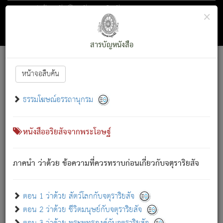
ตอน 1 ว่าด้วย สัตว์โลกกับจตุราริยสัจ
×
ถัดไป
ค้นหา
สารบัญ
สารบัญหนังสือ
[
Font :
15 ]
|
|
หน้าจอสืบค้น
ตรัสรู้แล้ว ทรงรำพึงถึงหมู่สัตว์
|
ธรรมโฆษณ์อรรถานุกรม
สัตว์โลกนี้ เกิดความเดือดร้อนแล้ว มีผัสสะบังหน้า
ย่อม
[1]
กล่าวซึ่งโรค (ความเสียดแทง) นั้นโดยความเป็นตัวเป็นตน
เขาสำคัญสิ่งใด โดยความเป็นประการใด แต่สิ่งนั้นย่อมเป็น
หนังสืออริยสัจจากพระโอษฐ์
(ตามที่เป็นจริง) โดยประการอื่นจากที่เขาสำคัญนั้น
สัตว์โลกติดข้องอยู่ในภพ ถูกภพบังหน้าแล้ว มีภพโดยความ
ภาคนำ ว่าด้วย ข้อความที่ควรทราบก่อนเกี่ยวกับจตุราริยสัจ
เป็นอย่างอื่น (จากที่มันเป็นอยู่จริง) จึงได้เพลิดเพลินยิ่งนักในภพ
นั้น
เขาเพลิดเพลินยิ่งนักในสิ่งใด สิ่งนั้นเป็นภัย (ที่เขาไม่รู้จัก)
:
ตอน 1 ว่าด้วย สัตว์โลกกับจตุราริยสัจ
เขากลัวต่อสิ่งใดสิ่งนั้นเป็นทุกข์
ตอน 2 ว่าด้วย ชีวิตมนุษย์กับจตุราริยสัจ
พรหมจรรย์นี้ อันบุคคลย่อมประพฤติ ก็เพื่อการละขาดซึ่ง