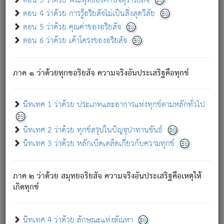
ตอน 3 ว่าด้วย พระพุทธองค์กับจตุราริยสัจ
ภพ.
ตอน 4 ว่าด้วย การรู้อริยสัจไม่เป็นสิ่งสุดวิสัย
สมณะหรือพราหมณ์เหล่าใด กล่าวความหลุดพ้นจากภพว่า
ตอน 5 ว่าด้วย คุณค่าของอริยสัจ
มีได้เพราะภพ เรากล่าวว่า สมณะหรือพราหมณ์ทั้งปวงนั้น
ตอน 6 ว่าด้วย เค้าโครงของอริยสัจ
มิใช่ผู้หลดพ้นจากภพ.
ถึงแม้สมณะหรือพราหมณ์เหล่าใด กล่าวความออกไปได้จาก
ภพ ว่ามีได้เพราะวิภพ
: เรากล่าวว่า สมณะหรือพราหมณ์ทั้ง
[2]
ภาค ๑ ว่าด้วยทุกขอริยสัจ ความจริงอันประเสริฐคือทุกข์
ปวงนั้น ก็ยังสลัดภพออกไปไม่ได้.
ก็ทุกข์นี้มีขึ้น เพราะอาศัยซึ่งอุปธิทั้งปวง.
นิทเทศ 1 ว่าด้วย ประเภทและอาการแห่งทุกข์ตามหลักทั่วไป
เพราะความสิ้นไปแห่งอุปาทานทั้งปวง ความเกิดขึ้นแห่ง
ทุกข์จึงไม่มี.
นิทเทศ 2 ว่าด้วย ทุกข์สรุปในปัญจุปาทานขันธ์
ท่านจงดูโลกนี้เถิด (จะเห็นว่า) สัตว์ทั้งหลายอันอวิชาหนา
นิทเทศ 3 ว่าด้วย หลักเบ็ดเตล็ดเกี่ยวกับความทุกข์
แน่นบังหนาแล้ว; และว่า สัตว์ผู้ยินดีในภพอันเป็นแล้วนั้น ย่อม
ไม่เป็นผู้หลุดพ้นไปจากภพได้. ก็ภพทั้งหลายเหล่าหนึ่งเหล่าใด
อันเป็นไปในที่หรือเวลาทั้งปวง
เพื่อความมีแห่งประโยชน์โดย
[3]
ภาค ๒ ว่าด้วย สมุทยอริยสัจ ความจริงอันประเสริฐคือเหตุให้
ประการทั้งปวง; ภพทั้งหลายทั้งหมดนั้น ไม่เที่ยง เป็นทุกข์ มี
เกิดทุกข์
ความแปรปรวนเป็นธรรมดา.
เมื่อบุคคลเห็นอยู่ซึ่งข้อนั้น ด้วยปัญญาอันชอบตามที่เป็นจริง
อย่างนี้อยู่; เขาย่อมละภวตัณหาได้ และไม่เพลิดเพลินวิภวตัณหา
นิทเทศ 4 ว่าด้วย ลักษณะแห่งตัณหา