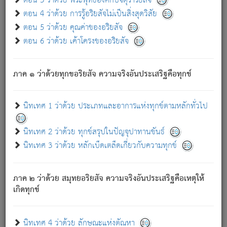
ตอน 3 ว่าด้วย พระพุทธองค์กับจตุราริยสัจ
ภพ.
ตอน 4 ว่าด้วย การรู้อริยสัจไม่เป็นสิ่งสุดวิสัย
สมณะหรือพราหมณ์เหล่าใด กล่าวความหลุดพ้นจากภพว่า
ตอน 5 ว่าด้วย คุณค่าของอริยสัจ
มีได้เพราะภพ เรากล่าวว่า สมณะหรือพราหมณ์ทั้งปวงนั้น
ตอน 6 ว่าด้วย เค้าโครงของอริยสัจ
มิใช่ผู้หลดพ้นจากภพ.
ถึงแม้สมณะหรือพราหมณ์เหล่าใด กล่าวความออกไปได้จาก
ภพ ว่ามีได้เพราะวิภพ
: เรากล่าวว่า สมณะหรือพราหมณ์ทั้ง
[2]
ภาค ๑ ว่าด้วยทุกขอริยสัจ ความจริงอันประเสริฐคือทุกข์
ปวงนั้น ก็ยังสลัดภพออกไปไม่ได้.
ก็ทุกข์นี้มีขึ้น เพราะอาศัยซึ่งอุปธิทั้งปวง.
นิทเทศ 1 ว่าด้วย ประเภทและอาการแห่งทุกข์ตามหลักทั่วไป
เพราะความสิ้นไปแห่งอุปาทานทั้งปวง ความเกิดขึ้นแห่ง
ทุกข์จึงไม่มี.
นิทเทศ 2 ว่าด้วย ทุกข์สรุปในปัญจุปาทานขันธ์
ท่านจงดูโลกนี้เถิด (จะเห็นว่า) สัตว์ทั้งหลายอันอวิชาหนา
นิทเทศ 3 ว่าด้วย หลักเบ็ดเตล็ดเกี่ยวกับความทุกข์
แน่นบังหนาแล้ว; และว่า สัตว์ผู้ยินดีในภพอันเป็นแล้วนั้น ย่อม
ไม่เป็นผู้หลุดพ้นไปจากภพได้. ก็ภพทั้งหลายเหล่าหนึ่งเหล่าใด
อันเป็นไปในที่หรือเวลาทั้งปวง
เพื่อความมีแห่งประโยชน์โดย
[3]
ภาค ๒ ว่าด้วย สมุทยอริยสัจ ความจริงอันประเสริฐคือเหตุให้
ประการทั้งปวง; ภพทั้งหลายทั้งหมดนั้น ไม่เที่ยง เป็นทุกข์ มี
เกิดทุกข์
ความแปรปรวนเป็นธรรมดา.
เมื่อบุคคลเห็นอยู่ซึ่งข้อนั้น ด้วยปัญญาอันชอบตามที่เป็นจริง
อย่างนี้อยู่; เขาย่อมละภวตัณหาได้ และไม่เพลิดเพลินวิภวตัณหา
นิทเทศ 4 ว่าด้วย ลักษณะแห่งตัณหา