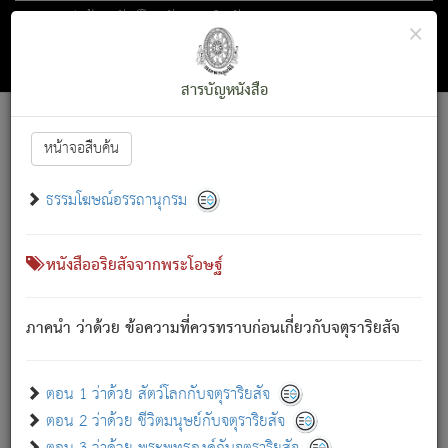
ตอน 1 ว่าด้วย สัตว์โลกกับจตุราริยสัจ
×
ถัดไป
ค้นหา
สารบัญ
สารบัญหนังสือ
[
Font :
15 ]
|
|
หน้าจอสืบค้น
ตรัสรู้แล้ว ทรงรำพึงถึงหมู่สัตว์
|
ธรรมโฆษณ์อรรถานุกรม
สัตว์โลกนี้ เกิดความเดือดร้อนแล้ว มีผัสสะบังหน้า
ย่อม
[1]
กล่าวซึ่งโรค (ความเสียดแทง) นั้นโดยความเป็นตัวเป็นตน
เขาสำคัญสิ่งใด โดยความเป็นประการใด แต่สิ่งนั้นย่อมเป็น
หนังสืออริยสัจจากพระโอษฐ์
(ตามที่เป็นจริง) โดยประการอื่นจากที่เขาสำคัญนั้น
สัตว์โลกติดข้องอยู่ในภพ ถูกภพบังหน้าแล้ว มีภพโดยความ
ภาคนำ ว่าด้วย ข้อความที่ควรทราบก่อนเกี่ยวกับจตุราริยสัจ
เป็นอย่างอื่น (จากที่มันเป็นอยู่จริง) จึงได้เพลิดเพลินยิ่งนักในภพ
นั้น
เขาเพลิดเพลินยิ่งนักในสิ่งใด สิ่งนั้นเป็นภัย (ที่เขาไม่รู้จัก)
:
ตอน 1 ว่าด้วย สัตว์โลกกับจตุราริยสัจ
เขากลัวต่อสิ่งใดสิ่งนั้นเป็นทุกข์
ตอน 2 ว่าด้วย ชีวิตมนุษย์กับจตุราริยสัจ
พรหมจรรย์นี้ อันบุคคลย่อมประพฤติ ก็เพื่อการละขาดซึ่ง