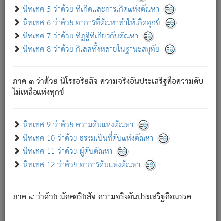
ด้วย.
นิทเทศ 5 ว่าด้วย ที่เกิดและการเกิดแห่งตัณหา
ความดับเพราะความสำรอกไม่เหลือ (แห่งภพทั้งหลาย)
นิทเทศ 6 ว่าด้วย อาการที่ตัณหาทำให้เกิดทุกข์
เพราะความสิ้นไปแห่งตัณหาโดยประการทั้งปวง นั้นคือ
นิทเทศ 7 ว่าด้วย ทิฏฐิที่เกี่ยวกับตัณหา
นิพพาน.
นิทเทศ 8 ว่าด้วย กิเลสทั้งหลายในฐานะสมุทัย
ภพใหม่ย่อมไม่มีแก่ภิกษุนั้น ผู้ดับเย็นสนิทแล้ว เพราะไม่มี
ความยึดมั่น
ภาค ๓ ว่าด้วย นิโรธอริยสัจ ความจริงอันประเสริฐคือความดับ
ภิกษุนั้น เป็นผู้ครอบงำมารได้แล้ว ชนะสงครามแล้ว ก้าวล่วง
ไม่เหลือแห่งทุกข์
ภพทั้งหลายทั้งปวงได้แล้ว เป็นผู้คงที่ (คือไม่เปลี่ยนแปลงอีกต่อ
ไป). ดังนี้แล
- อุ.ขุ.
๒๕/๑๒๑/๘๔
.
นิทเทศ 9 ว่าด้วย ความดับแห่งตัณหา
(ข้อความนี้ เป็นพระพุทธอุทานที่ทรงเปล่งออก ที่โคนต้นโพธิ์
นิทเทศ 10 ว่าด้วย ธรรมเป็นที่ดับแห่งตัณหา
เป็นที่ตรัสรู้ เมื่อตรัสรู้แล้วได้ 7 วัน)
นิทเทศ 11 ว่าด้วย ผู้ดับตัณหา
นิทเทศ 12 ว่าด้วย อาการดับแห่งตัณหา
เชื่อมโยงพระไตรปิฏก :
ภาค ๔ ว่าด้วย มัคคอริยสัจ ความจริงอันประเสริฐคือมรรค