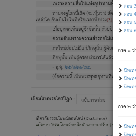
เพราะความสิ้นไปแห่งอุปาทานทั้งปวง ความเกิ
ตอน 3 
ท่านจงดูโลกนี้เถิด (จะเห็นว่า) สัตว์ทั้งหลาย
ตอน 4 
เหล่าใด อันเป็นไปในที่หรือเวลาทั้งปวง
เพื่อความมีแ
[3]
ตอน 5 
เมื่อบุคคลเห็นอยู่ซึ่งข้อนั้น ด้วยปัญญาอันช
ตอน 6 
ความดับเพราะความสำรอกไม่เหลือ (แห่งภพท
ภพใหม่ย่อมไม่มีแก่ภิกษุนั้น ผู้ดับเย็นสนิทแล้
ภาค ๑ ว่
ภิกษุนั้น เป็นผู้ครอบงำมารได้แล้ว ชนะสงครามแ
- อุ.ขุ.
๒๕/๑๒๑/๘๔
.
นิทเท
(ข้อความนี้ เป็นพระพุทธอุทานที่ทรงเปล่งออก ที่โ
นิทเทศ
นิทเทศ
เชื่อมโยงพระไตรปิฏก :
ภาค ๒ ว่า
เกี่ยวกับธรรมโฆษณ์ออนไลน์ (Disclaimer)
แม้ระบบ "ธรรมโฆษณ์ออนไลน์" พยายามปรับปรุงข้อมูลให้ถูกต้องมา
นิทเท
นิทเทศ