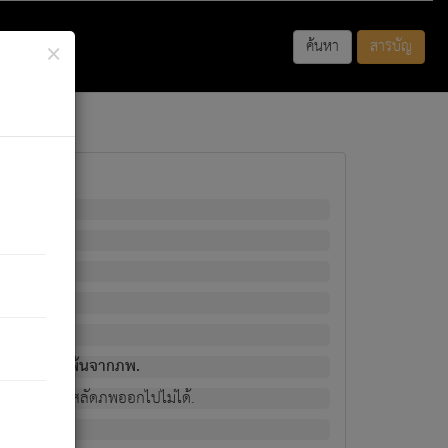
×
ค้นหา
สารบัญ
พนั้น
มิใช่ผู้หลดพ้นจากภพ.
วงนั้น ก็ยังสลัดภพออกไปไม่ได้.