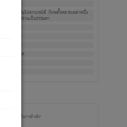
ม่เป็นผู้หลุดพ้นไปจากภพได้. ก็ภพทั้งหลายเหล่าหนึ่ง
กข์ มีความแปรปรวนเป็นธรรมดา.
ณหาด้วย.
น.
อไป). ดังนี้แล
นนำข้อมูลไปใช้ในการอ้างอิง"