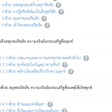
ดขึ้นแห่งทุกข์จึงไม่มี.
ว่าด้วย พระพุทธองค์กับจตุราริยสัจ
อันอวิชาหนาแน่นบังหนาแล้ว; และว่า สัตว์ผู้ยินดีในภพอันเป็นแล้วนั้น ย่อมไ
ว่าด้วย การรู้อริยสัจไม่เป็นสิ่งสุดวิสัย
ห่งประโยชน์โดยประการทั้งปวง; ภพทั้งหลายทั้งหมดนั้น ไม่เที่ยง เป็นทุ
ว่าด้วย คุณค่าของอริยสัจ
อบตามที่เป็นจริงอย่างนี้อยู่; เขาย่อมละภวตัณหาได้ และไม่เพลิดเพลินวิภวตั
ว่าด้วย เค้าโครงของอริยสัจ
ั้งหลาย) เพราะความสิ้นไปแห่งตัณหาโดยประการทั้งปวง นั้นคือนิพพา
ว เพราะไม่มีความยึดมั่น
าด้วยทุกขอริยสัจ ความจริงอันประเสริฐคือทุกข์
ล้ว ก้าวล่วงภพทั้งหลายทั้งปวงได้แล้ว เป็นผู้คงที่ (คือไม่เปลี่ยนแปลงอีกต่
ศ 1 ว่าด้วย ประเภทและอาการแห่งทุกข์ตามหลักทั่วไป
คนต้นโพธิ์เป็นที่ตรัสรู้ เมื่อตรัสรู้แล้วได้ 7 วัน)
 2 ว่าด้วย ทุกข์สรุปในปัญจุปาทานขันธ์
 3 ว่าด้วย หลักเบ็ดเตล็ดเกี่ยวกับความทุกข์
ด้วย สมุทยอริยสัจ ความจริงอันประเสริฐคือเหตุให้เกิดทุกข์
กที่สุด ผู้ศึกษาก็พึงตรวจสอบกับตัวเล่มหนังสือต้นฉบับ ที่มีการพิมพ์ครั้งล่าสุด ก่อ
ศ 4 ว่าด้วย ลักษณะแห่งตัณหา
 5 ว่าด้วย ที่เกิดและการเกิดแห่งตัณหา