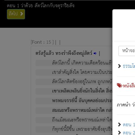
ตอน 1 ว่าด้วย สัตว์โลกกับจตุราริยสัจ
ถัดไป
[
Font :
15 ]
|
|
หน้าจอ
ตรัสรู้แล้ว ทรงรำพึงถึงหมู่สัตว์
|
สัตว์โลกนี้ เกิดความเดือดร้อนแล้ว มีผัสสะบั
ธรรมโ
เขาสำคัญสิ่งใด โดยความเป็นประการใด แต่สิ่งน
สัตว์โลกติดข้องอยู่ในภพ ถูกภพบังหน้าแล้ว มีภ
หนังส
เขาเพลิดเพลินยิ่งนักในสิ่งใด สิ่งนั้นเป็นภัย (ที
พรหมจรรย์นี้ อันบุคคลย่อมประพฤติ ก็เพื่อ
ภาคนำ ว่
สมณะหรือพราหมณ์เหล่าใด กล่าวความหลุดพ
ถึงแม้สมณะหรือพราหมณ์เหล่าใด กล่าวความอ
ตอน 1 
ก็ทุกข์นี้มีขึ้น เพราะอาศัยซึ่งอุปธิทั้งปวง.
ตอน 2 