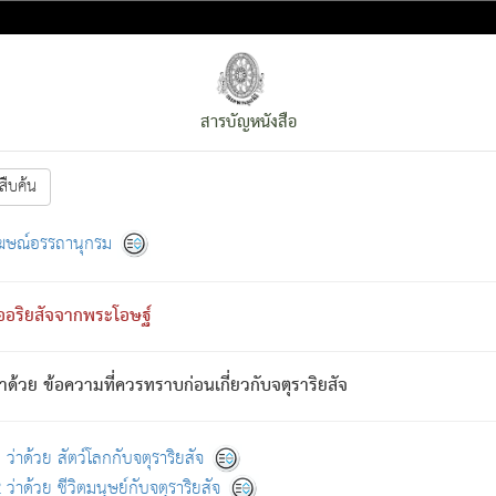
สารบัญหนังสือ
สืบค้น
งหน้า
ย่อมกล่าวซึ่งโรค (ความเสียดแทง) นั้นโดยความเป็นตัวเป็นตน
[1]
ฆษณ์อรรถานุกรม
ั้นย่อมเป็น (ตามที่เป็นจริง) โดยประการอื่นจากที่เขาสำคัญนั้น
พโดยความเป็นอย่างอื่น (จากที่มันเป็นอยู่จริง) จึงได้เพลิดเพลินยิ่งนักในภ
ืออริยสัจจากพระโอษฐ์
่เขาไม่รู้จัก)
: เขากลัวต่อสิ่งใดสิ่งนั้นเป็นทุกข์
การละขาดซึ่งภพ.
าด้วย ข้อความที่ควรทราบก่อนเกี่ยวกับจตุราริยสัจ
้นจากภพว่ามีได้เพราะภพ เรากล่าวว่า สมณะหรือพราหมณ์ทั้งปวงนั้น 
อกไปได้จากภพ ว่ามีได้เพราะวิภพ
: เรากล่าวว่า สมณะหรือพราหมณ์ทั้งป
[2]
ว่าด้วย สัตว์โลกกับจตุราริยสัจ
ว่าด้วย ชีวิตมนุษย์กับจตุราริยสัจ