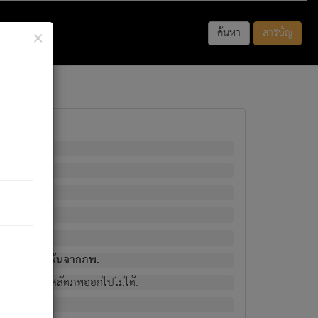
×
ค้นหา
สารบัญ
พนั้น
มิใช่ผู้หลดพ้นจากภพ.
วงนั้น ก็ยังสลัดภพออกไปไม่ได้.