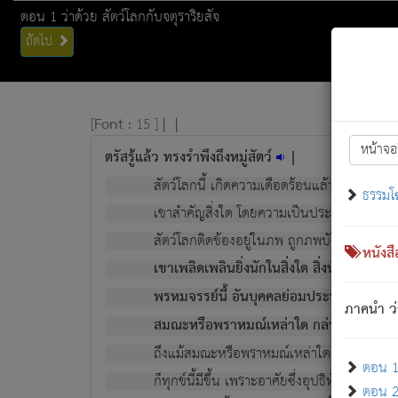
ตอน 1 ว่าด้วย สัตว์โลกกับจตุราริยสัจ
ถัดไป
[
Font :
15 ]
|
|
หน้าจอ
ตรัสรู้แล้ว ทรงรำพึงถึงหมู่สัตว์
|
สัตว์โลกนี้ เกิดความเดือดร้อนแล้ว มีผัสสะบั
ธรรมโ
เขาสำคัญสิ่งใด โดยความเป็นประการใด แต่สิ่งน
สัตว์โลกติดข้องอยู่ในภพ ถูกภพบังหน้าแล้ว มีภ
หนังส
เขาเพลิดเพลินยิ่งนักในสิ่งใด สิ่งนั้นเป็นภัย (ที
พรหมจรรย์นี้ อันบุคคลย่อมประพฤติ ก็เพื่อ
ภาคนำ ว่
สมณะหรือพราหมณ์เหล่าใด กล่าวความหลุดพ
ถึงแม้สมณะหรือพราหมณ์เหล่าใด กล่าวความอ
ตอน 1 
ก็ทุกข์นี้มีขึ้น เพราะอาศัยซึ่งอุปธิทั้งปวง.
ตอน 2 