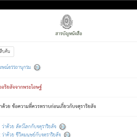
สารบัญหนังสือ
สืบค้น
งหน้า
ย่อมกล่าวซึ่งโรค (ความเสียดแทง) นั้นโดยความเป็นตัวเป็นตน
[1]
ฆษณ์อรรถานุกรม
ั้นย่อมเป็น (ตามที่เป็นจริง) โดยประการอื่นจากที่เขาสำคัญนั้น
พโดยความเป็นอย่างอื่น (จากที่มันเป็นอยู่จริง) จึงได้เพลิดเพลินยิ่งนักในภ
ืออริยสัจจากพระโอษฐ์
่เขาไม่รู้จัก)
: เขากลัวต่อสิ่งใดสิ่งนั้นเป็นทุกข์
การละขาดซึ่งภพ.
าด้วย ข้อความที่ควรทราบก่อนเกี่ยวกับจตุราริยสัจ
้นจากภพว่ามีได้เพราะภพ เรากล่าวว่า สมณะหรือพราหมณ์ทั้งปวงนั้น 
อกไปได้จากภพ ว่ามีได้เพราะวิภพ
: เรากล่าวว่า สมณะหรือพราหมณ์ทั้งป
[2]
ว่าด้วย สัตว์โลกกับจตุราริยสัจ
ว่าด้วย ชีวิตมนุษย์กับจตุราริยสัจ