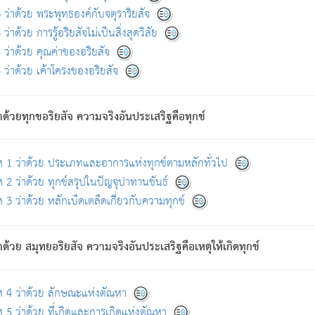
ดขึ้นแห่งทุกข์จึงไม่มี.
ว่าด้วย พระพุทธองค์กับจตุราริยสัจ
อันอวิชาหนาแน่นบังหนาแล้ว; และว่า สัตว์ผู้ยินดีในภพอันเป็นแล้วนั้น ย่อมไ
ว่าด้วย การรู้อริยสัจไม่เป็นสิ่งสุดวิสัย
ห่งประโยชน์โดยประการทั้งปวง; ภพทั้งหลายทั้งหมดนั้น ไม่เที่ยง เป็นทุ
ว่าด้วย คุณค่าของอริยสัจ
อบตามที่เป็นจริงอย่างนี้อยู่; เขาย่อมละภวตัณหาได้ และไม่เพลิดเพลินวิภวตั
ว่าด้วย เค้าโครงของอริยสัจ
ั้งหลาย) เพราะความสิ้นไปแห่งตัณหาโดยประการทั้งปวง นั้นคือนิพพา
ว เพราะไม่มีความยึดมั่น
าด้วยทุกขอริยสัจ ความจริงอันประเสริฐคือทุกข์
ล้ว ก้าวล่วงภพทั้งหลายทั้งปวงได้แล้ว เป็นผู้คงที่ (คือไม่เปลี่ยนแปลงอีกต่
ศ 1 ว่าด้วย ประเภทและอาการแห่งทุกข์ตามหลักทั่วไป
คนต้นโพธิ์เป็นที่ตรัสรู้ เมื่อตรัสรู้แล้วได้ 7 วัน)
 2 ว่าด้วย ทุกข์สรุปในปัญจุปาทานขันธ์
 3 ว่าด้วย หลักเบ็ดเตล็ดเกี่ยวกับความทุกข์
ด้วย สมุทยอริยสัจ ความจริงอันประเสริฐคือเหตุให้เกิดทุกข์
กที่สุด ผู้ศึกษาก็พึงตรวจสอบกับตัวเล่มหนังสือต้นฉบับ ที่มีการพิมพ์ครั้งล่าสุด ก่อ
ศ 4 ว่าด้วย ลักษณะแห่งตัณหา
 5 ว่าด้วย ที่เกิดและการเกิดแห่งตัณหา