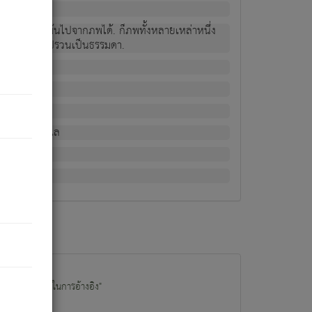
ม่เป็นผู้หลุดพ้นไปจากภพได้. ก็ภพทั้งหลายเหล่าหนึ่ง
กข์ มีความแปรปรวนเป็นธรรมดา.
ณหาด้วย.
น.
อไป). ดังนี้แล
นนำข้อมูลไปใช้ในการอ้างอิง"