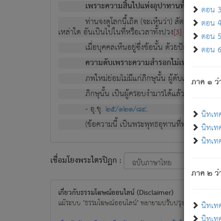
เพราะความสิ้นไปแห่งอุปาทานทั้งปวง ความเกิ
ตอน 3 
ท่านจงดูโลกนี้เถิด (จะเห็นว่า) สัตว์ทั้งหลาย
ตอน 4 
เหล่าใด อันเป็นไปในที่หรือเวลาทั้งปวง
เพื่อความมีแ
[3]
ตอน 5 
เมื่อบุคคลเห็นอยู่ซึ่งข้อนั้น ด้วยปัญญาอันช
ตอน 6 
ความดับเพราะความสำรอกไม่เหลือ (แห่งภพท
ภพใหม่ย่อมไม่มีแก่ภิกษุนั้น ผู้ดับเย็นสนิทแล้
ภาค ๑ ว่
ภิกษุนั้น เป็นผู้ครอบงำมารได้แล้ว ชนะสงครามแ
- อุ.ขุ.
๒๕/๑๒๑/๘๔
.
นิทเท
(ข้อความนี้ เป็นพระพุทธอุทานที่ทรงเปล่งออก ที่โ
นิทเทศ
นิทเทศ
เชื่อมโยงพระไตรปิฏก :
ภาค ๒ ว่า
เกี่ยวกับธรรมโฆษณ์ออนไลน์ (Disclaimer)
แม้ระบบ "ธรรมโฆษณ์ออนไลน์" พยายามปรับปรุงข้อมูลให้ถูกต้องมา
นิทเท
นิทเทศ