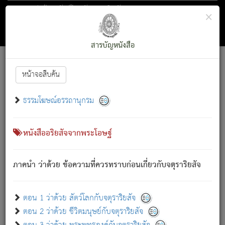
ตอน 1 ว่าด้วย สัตว์โลกกับจตุราริยสัจ
×
ถัดไป
ค้นหา
สารบัญ
สารบัญหนังสือ
[
Font :
15 ]
|
|
หน้าจอสืบค้น
ตรัสรู้แล้ว ทรงรำพึงถึงหมู่สัตว์
|
ธรรมโฆษณ์อรรถานุกรม
สัตว์โลกนี้ เกิดความเดือดร้อนแล้ว มีผัสสะบังหน้า
ย่อม
[1]
กล่าวซึ่งโรค (ความเสียดแทง) นั้นโดยความเป็นตัวเป็นตน
เขาสำคัญสิ่งใด โดยความเป็นประการใด แต่สิ่งนั้นย่อมเป็น
หนังสืออริยสัจจากพระโอษฐ์
(ตามที่เป็นจริง) โดยประการอื่นจากที่เขาสำคัญนั้น
สัตว์โลกติดข้องอยู่ในภพ ถูกภพบังหน้าแล้ว มีภพโดยความ
ภาคนำ ว่าด้วย ข้อความที่ควรทราบก่อนเกี่ยวกับจตุราริยสัจ
เป็นอย่างอื่น (จากที่มันเป็นอยู่จริง) จึงได้เพลิดเพลินยิ่งนักในภพ
นั้น
เขาเพลิดเพลินยิ่งนักในสิ่งใด สิ่งนั้นเป็นภัย (ที่เขาไม่รู้จัก)
:
ตอน 1 ว่าด้วย สัตว์โลกกับจตุราริยสัจ
เขากลัวต่อสิ่งใดสิ่งนั้นเป็นทุกข์
ตอน 2 ว่าด้วย ชีวิตมนุษย์กับจตุราริยสัจ
พรหมจรรย์นี้ อันบุคคลย่อมประพฤติ ก็เพื่อการละขาดซึ่ง