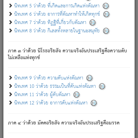
ด้วย.
นิทเทศ 5 ว่าด้วย ที่เกิดและการเกิดแห่งตัณหา
ความดับเพราะความสำรอกไม่เหลือ (แห่งภพทั้งหลาย)
นิทเทศ 6 ว่าด้วย อาการที่ตัณหาทำให้เกิดทุกข์
เพราะความสิ้นไปแห่งตัณหาโดยประการทั้งปวง นั้นคือ
นิทเทศ 7 ว่าด้วย ทิฏฐิที่เกี่ยวกับตัณหา
นิพพาน.
นิทเทศ 8 ว่าด้วย กิเลสทั้งหลายในฐานะสมุทัย
ภพใหม่ย่อมไม่มีแก่ภิกษุนั้น ผู้ดับเย็นสนิทแล้ว เพราะไม่มี
ความยึดมั่น
ภาค ๓ ว่าด้วย นิโรธอริยสัจ ความจริงอันประเสริฐคือความดับ
ภิกษุนั้น เป็นผู้ครอบงำมารได้แล้ว ชนะสงครามแล้ว ก้าวล่วง
ไม่เหลือแห่งทุกข์
ภพทั้งหลายทั้งปวงได้แล้ว เป็นผู้คงที่ (คือไม่เปลี่ยนแปลงอีกต่อ
ไป). ดังนี้แล
- อุ.ขุ.
๒๕/๑๒๑/๘๔
.
นิทเทศ 9 ว่าด้วย ความดับแห่งตัณหา
(ข้อความนี้ เป็นพระพุทธอุทานที่ทรงเปล่งออก ที่โคนต้นโพธิ์
นิทเทศ 10 ว่าด้วย ธรรมเป็นที่ดับแห่งตัณหา
เป็นที่ตรัสรู้ เมื่อตรัสรู้แล้วได้ 7 วัน)
นิทเทศ 11 ว่าด้วย ผู้ดับตัณหา
นิทเทศ 12 ว่าด้วย อาการดับแห่งตัณหา
เชื่อมโยงพระไตรปิฏก :
ภาค ๔ ว่าด้วย มัคคอริยสัจ ความจริงอันประเสริฐคือมรรค