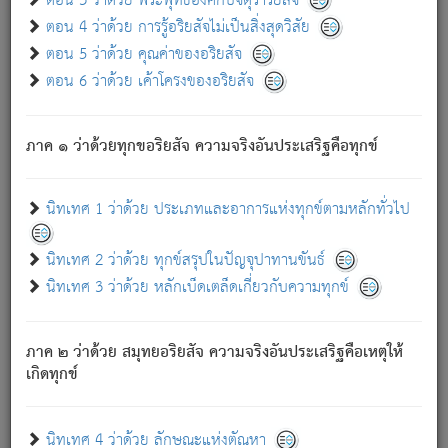
ตอน 3 ว่าด้วย พระพุทธองค์กับจตุราริยสัจ
ภพ.
ตอน 4 ว่าด้วย การรู้อริยสัจไม่เป็นสิ่งสุดวิสัย
สมณะหรือพราหมณ์เหล่าใด กล่าวความหลุดพ้นจากภพว่า
ตอน 5 ว่าด้วย คุณค่าของอริยสัจ
มีได้เพราะภพ เรากล่าวว่า สมณะหรือพราหมณ์ทั้งปวงนั้น
ตอน 6 ว่าด้วย เค้าโครงของอริยสัจ
มิใช่ผู้หลดพ้นจากภพ.
ถึงแม้สมณะหรือพราหมณ์เหล่าใด กล่าวความออกไปได้จาก
ภพ ว่ามีได้เพราะวิภพ
: เรากล่าวว่า สมณะหรือพราหมณ์ทั้ง
[2]
ภาค ๑ ว่าด้วยทุกขอริยสัจ ความจริงอันประเสริฐคือทุกข์
ปวงนั้น ก็ยังสลัดภพออกไปไม่ได้.
ก็ทุกข์นี้มีขึ้น เพราะอาศัยซึ่งอุปธิทั้งปวง.
นิทเทศ 1 ว่าด้วย ประเภทและอาการแห่งทุกข์ตามหลักทั่วไป
เพราะความสิ้นไปแห่งอุปาทานทั้งปวง ความเกิดขึ้นแห่ง
ทุกข์จึงไม่มี.
นิทเทศ 2 ว่าด้วย ทุกข์สรุปในปัญจุปาทานขันธ์
ท่านจงดูโลกนี้เถิด (จะเห็นว่า) สัตว์ทั้งหลายอันอวิชาหนา
นิทเทศ 3 ว่าด้วย หลักเบ็ดเตล็ดเกี่ยวกับความทุกข์
แน่นบังหนาแล้ว; และว่า สัตว์ผู้ยินดีในภพอันเป็นแล้วนั้น ย่อม
ไม่เป็นผู้หลุดพ้นไปจากภพได้. ก็ภพทั้งหลายเหล่าหนึ่งเหล่าใด
อันเป็นไปในที่หรือเวลาทั้งปวง
เพื่อความมีแห่งประโยชน์โดย
[3]
ภาค ๒ ว่าด้วย สมุทยอริยสัจ ความจริงอันประเสริฐคือเหตุให้
ประการทั้งปวง; ภพทั้งหลายทั้งหมดนั้น ไม่เที่ยง เป็นทุกข์ มี
เกิดทุกข์
ความแปรปรวนเป็นธรรมดา.
เมื่อบุคคลเห็นอยู่ซึ่งข้อนั้น ด้วยปัญญาอันชอบตามที่เป็นจริง
อย่างนี้อยู่; เขาย่อมละภวตัณหาได้ และไม่เพลิดเพลินวิภวตัณหา
นิทเทศ 4 ว่าด้วย ลักษณะแห่งตัณหา