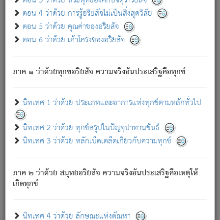
ตอน 3 ว่าด้วย พระพุทธองค์กับจตุราริยสัจ
ภพ.
ตอน 4 ว่าด้วย การรู้อริยสัจไม่เป็นสิ่งสุดวิสัย
สมณะหรือพราหมณ์เหล่าใด กล่าวความหลุดพ้นจากภพว่า
ตอน 5 ว่าด้วย คุณค่าของอริยสัจ
มีได้เพราะภพ เรากล่าวว่า สมณะหรือพราหมณ์ทั้งปวงนั้น
ตอน 6 ว่าด้วย เค้าโครงของอริยสัจ
มิใช่ผู้หลดพ้นจากภพ.
ถึงแม้สมณะหรือพราหมณ์เหล่าใด กล่าวความออกไปได้จาก
ภพ ว่ามีได้เพราะวิภพ
: เรากล่าวว่า สมณะหรือพราหมณ์ทั้ง
[2]
ภาค ๑ ว่าด้วยทุกขอริยสัจ ความจริงอันประเสริฐคือทุกข์
ปวงนั้น ก็ยังสลัดภพออกไปไม่ได้.
ก็ทุกข์นี้มีขึ้น เพราะอาศัยซึ่งอุปธิทั้งปวง.
นิทเทศ 1 ว่าด้วย ประเภทและอาการแห่งทุกข์ตามหลักทั่วไป
เพราะความสิ้นไปแห่งอุปาทานทั้งปวง ความเกิดขึ้นแห่ง
ทุกข์จึงไม่มี.
นิทเทศ 2 ว่าด้วย ทุกข์สรุปในปัญจุปาทานขันธ์
ท่านจงดูโลกนี้เถิด (จะเห็นว่า) สัตว์ทั้งหลายอันอวิชาหนา
นิทเทศ 3 ว่าด้วย หลักเบ็ดเตล็ดเกี่ยวกับความทุกข์
แน่นบังหนาแล้ว; และว่า สัตว์ผู้ยินดีในภพอันเป็นแล้วนั้น ย่อม
ไม่เป็นผู้หลุดพ้นไปจากภพได้. ก็ภพทั้งหลายเหล่าหนึ่งเหล่าใด
อันเป็นไปในที่หรือเวลาทั้งปวง
เพื่อความมีแห่งประโยชน์โดย
[3]
ภาค ๒ ว่าด้วย สมุทยอริยสัจ ความจริงอันประเสริฐคือเหตุให้
ประการทั้งปวง; ภพทั้งหลายทั้งหมดนั้น ไม่เที่ยง เป็นทุกข์ มี
เกิดทุกข์
ความแปรปรวนเป็นธรรมดา.
เมื่อบุคคลเห็นอยู่ซึ่งข้อนั้น ด้วยปัญญาอันชอบตามที่เป็นจริง
อย่างนี้อยู่; เขาย่อมละภวตัณหาได้ และไม่เพลิดเพลินวิภวตัณหา
นิทเทศ 4 ว่าด้วย ลักษณะแห่งตัณหา