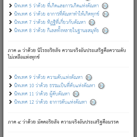
ด้วย.
นิทเทศ 5 ว่าด้วย ที่เกิดและการเกิดแห่งตัณหา
ความดับเพราะความสำรอกไม่เหลือ (แห่งภพทั้งหลาย)
นิทเทศ 6 ว่าด้วย อาการที่ตัณหาทำให้เกิดทุกข์
เพราะความสิ้นไปแห่งตัณหาโดยประการทั้งปวง นั้นคือ
นิทเทศ 7 ว่าด้วย ทิฏฐิที่เกี่ยวกับตัณหา
นิพพาน.
นิทเทศ 8 ว่าด้วย กิเลสทั้งหลายในฐานะสมุทัย
ภพใหม่ย่อมไม่มีแก่ภิกษุนั้น ผู้ดับเย็นสนิทแล้ว เพราะไม่มี
ความยึดมั่น
ภาค ๓ ว่าด้วย นิโรธอริยสัจ ความจริงอันประเสริฐคือความดับ
ภิกษุนั้น เป็นผู้ครอบงำมารได้แล้ว ชนะสงครามแล้ว ก้าวล่วง
ไม่เหลือแห่งทุกข์
ภพทั้งหลายทั้งปวงได้แล้ว เป็นผู้คงที่ (คือไม่เปลี่ยนแปลงอีกต่อ
ไป). ดังนี้แล
- อุ.ขุ.
๒๕/๑๒๑/๘๔
.
นิทเทศ 9 ว่าด้วย ความดับแห่งตัณหา
(ข้อความนี้ เป็นพระพุทธอุทานที่ทรงเปล่งออก ที่โคนต้นโพธิ์
นิทเทศ 10 ว่าด้วย ธรรมเป็นที่ดับแห่งตัณหา
เป็นที่ตรัสรู้ เมื่อตรัสรู้แล้วได้ 7 วัน)
นิทเทศ 11 ว่าด้วย ผู้ดับตัณหา
นิทเทศ 12 ว่าด้วย อาการดับแห่งตัณหา
เชื่อมโยงพระไตรปิฏก :
ภาค ๔ ว่าด้วย มัคคอริยสัจ ความจริงอันประเสริฐคือมรรค