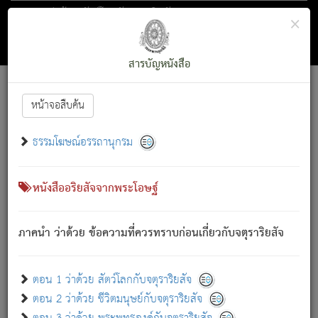
ตอน 1 ว่าด้วย สัตว์โลกกับจตุราริยสัจ
×
ถัดไป
ค้นหา
สารบัญ
สารบัญหนังสือ
[
Font :
15 ]
|
|
หน้าจอสืบค้น
ตรัสรู้แล้ว ทรงรำพึงถึงหมู่สัตว์
|
ธรรมโฆษณ์อรรถานุกรม
สัตว์โลกนี้ เกิดความเดือดร้อนแล้ว มีผัสสะบังหน้า
ย่อม
[1]
กล่าวซึ่งโรค (ความเสียดแทง) นั้นโดยความเป็นตัวเป็นตน
เขาสำคัญสิ่งใด โดยความเป็นประการใด แต่สิ่งนั้นย่อมเป็น
หนังสืออริยสัจจากพระโอษฐ์
(ตามที่เป็นจริง) โดยประการอื่นจากที่เขาสำคัญนั้น
สัตว์โลกติดข้องอยู่ในภพ ถูกภพบังหน้าแล้ว มีภพโดยความ
ภาคนำ ว่าด้วย ข้อความที่ควรทราบก่อนเกี่ยวกับจตุราริยสัจ
เป็นอย่างอื่น (จากที่มันเป็นอยู่จริง) จึงได้เพลิดเพลินยิ่งนักในภพ
นั้น
เขาเพลิดเพลินยิ่งนักในสิ่งใด สิ่งนั้นเป็นภัย (ที่เขาไม่รู้จัก)
:
ตอน 1 ว่าด้วย สัตว์โลกกับจตุราริยสัจ
เขากลัวต่อสิ่งใดสิ่งนั้นเป็นทุกข์
ตอน 2 ว่าด้วย ชีวิตมนุษย์กับจตุราริยสัจ
พรหมจรรย์นี้ อันบุคคลย่อมประพฤติ ก็เพื่อการละขาดซึ่ง