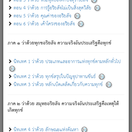
ตอน 3 ว่าด้วย พระพุทธองค์กับจตุราริยสัจ
ภพ.
ตอน 4 ว่าด้วย การรู้อริยสัจไม่เป็นสิ่งสุดวิสัย
สมณะหรือพราหมณ์เหล่าใด กล่าวความหลุดพ้นจากภพว่า
ตอน 5 ว่าด้วย คุณค่าของอริยสัจ
มีได้เพราะภพ เรากล่าวว่า สมณะหรือพราหมณ์ทั้งปวงนั้น
ตอน 6 ว่าด้วย เค้าโครงของอริยสัจ
มิใช่ผู้หลดพ้นจากภพ.
ถึงแม้สมณะหรือพราหมณ์เหล่าใด กล่าวความออกไปได้จาก
ภพ ว่ามีได้เพราะวิภพ
: เรากล่าวว่า สมณะหรือพราหมณ์ทั้ง
[2]
ภาค ๑ ว่าด้วยทุกขอริยสัจ ความจริงอันประเสริฐคือทุกข์
ปวงนั้น ก็ยังสลัดภพออกไปไม่ได้.
ก็ทุกข์นี้มีขึ้น เพราะอาศัยซึ่งอุปธิทั้งปวง.
นิทเทศ 1 ว่าด้วย ประเภทและอาการแห่งทุกข์ตามหลักทั่วไป
เพราะความสิ้นไปแห่งอุปาทานทั้งปวง ความเกิดขึ้นแห่ง
ทุกข์จึงไม่มี.
นิทเทศ 2 ว่าด้วย ทุกข์สรุปในปัญจุปาทานขันธ์
ท่านจงดูโลกนี้เถิด (จะเห็นว่า) สัตว์ทั้งหลายอันอวิชาหนา
นิทเทศ 3 ว่าด้วย หลักเบ็ดเตล็ดเกี่ยวกับความทุกข์
แน่นบังหนาแล้ว; และว่า สัตว์ผู้ยินดีในภพอันเป็นแล้วนั้น ย่อม
ไม่เป็นผู้หลุดพ้นไปจากภพได้. ก็ภพทั้งหลายเหล่าหนึ่งเหล่าใด
อันเป็นไปในที่หรือเวลาทั้งปวง
เพื่อความมีแห่งประโยชน์โดย
[3]
ภาค ๒ ว่าด้วย สมุทยอริยสัจ ความจริงอันประเสริฐคือเหตุให้
ประการทั้งปวง; ภพทั้งหลายทั้งหมดนั้น ไม่เที่ยง เป็นทุกข์ มี
เกิดทุกข์
ความแปรปรวนเป็นธรรมดา.
เมื่อบุคคลเห็นอยู่ซึ่งข้อนั้น ด้วยปัญญาอันชอบตามที่เป็นจริง
อย่างนี้อยู่; เขาย่อมละภวตัณหาได้ และไม่เพลิดเพลินวิภวตัณหา
นิทเทศ 4 ว่าด้วย ลักษณะแห่งตัณหา