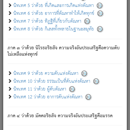
ด้วย.
นิทเทศ 5 ว่าด้วย ที่เกิดและการเกิดแห่งตัณหา
ความดับเพราะความสำรอกไม่เหลือ (แห่งภพทั้งหลาย)
นิทเทศ 6 ว่าด้วย อาการที่ตัณหาทำให้เกิดทุกข์
เพราะความสิ้นไปแห่งตัณหาโดยประการทั้งปวง นั้นคือ
นิทเทศ 7 ว่าด้วย ทิฏฐิที่เกี่ยวกับตัณหา
นิพพาน.
นิทเทศ 8 ว่าด้วย กิเลสทั้งหลายในฐานะสมุทัย
ภพใหม่ย่อมไม่มีแก่ภิกษุนั้น ผู้ดับเย็นสนิทแล้ว เพราะไม่มี
ความยึดมั่น
ภาค ๓ ว่าด้วย นิโรธอริยสัจ ความจริงอันประเสริฐคือความดับ
ภิกษุนั้น เป็นผู้ครอบงำมารได้แล้ว ชนะสงครามแล้ว ก้าวล่วง
ไม่เหลือแห่งทุกข์
ภพทั้งหลายทั้งปวงได้แล้ว เป็นผู้คงที่ (คือไม่เปลี่ยนแปลงอีกต่อ
ไป). ดังนี้แล
- อุ.ขุ.
๒๕/๑๒๑/๘๔
.
นิทเทศ 9 ว่าด้วย ความดับแห่งตัณหา
(ข้อความนี้ เป็นพระพุทธอุทานที่ทรงเปล่งออก ที่โคนต้นโพธิ์
นิทเทศ 10 ว่าด้วย ธรรมเป็นที่ดับแห่งตัณหา
เป็นที่ตรัสรู้ เมื่อตรัสรู้แล้วได้ 7 วัน)
นิทเทศ 11 ว่าด้วย ผู้ดับตัณหา
นิทเทศ 12 ว่าด้วย อาการดับแห่งตัณหา
เชื่อมโยงพระไตรปิฏก :
ภาค ๔ ว่าด้วย มัคคอริยสัจ ความจริงอันประเสริฐคือมรรค