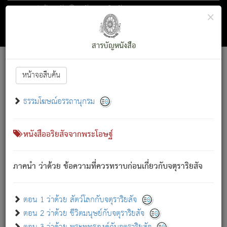
ตอน 1 ว่าด้วย สัตว์โลกกับจตุราริยสัจ
×
ถัดไป
ค้นหา
สารบัญ
สารบัญหนังสือ
[
Font :
15 ]
|
|
หน้าจอสืบค้น
ตรัสรู้แล้ว ทรงรำพึงถึงหมู่สัตว์
|
ธรรมโฆษณ์อรรถานุกรม
สัตว์โลกนี้ เกิดความเดือดร้อนแล้ว มีผัสสะบังหน้า
ย่อม
[1]
กล่าวซึ่งโรค (ความเสียดแทง) นั้นโดยความเป็นตัวเป็นตน
เขาสำคัญสิ่งใด โดยความเป็นประการใด แต่สิ่งนั้นย่อมเป็น
หนังสืออริยสัจจากพระโอษฐ์
(ตามที่เป็นจริง) โดยประการอื่นจากที่เขาสำคัญนั้น
สัตว์โลกติดข้องอยู่ในภพ ถูกภพบังหน้าแล้ว มีภพโดยความ
ภาคนำ ว่าด้วย ข้อความที่ควรทราบก่อนเกี่ยวกับจตุราริยสัจ
เป็นอย่างอื่น (จากที่มันเป็นอยู่จริง) จึงได้เพลิดเพลินยิ่งนักในภพ
นั้น
เขาเพลิดเพลินยิ่งนักในสิ่งใด สิ่งนั้นเป็นภัย (ที่เขาไม่รู้จัก)
:
ตอน 1 ว่าด้วย สัตว์โลกกับจตุราริยสัจ
เขากลัวต่อสิ่งใดสิ่งนั้นเป็นทุกข์
ตอน 2 ว่าด้วย ชีวิตมนุษย์กับจตุราริยสัจ
พรหมจรรย์นี้ อันบุคคลย่อมประพฤติ ก็เพื่อการละขาดซึ่ง