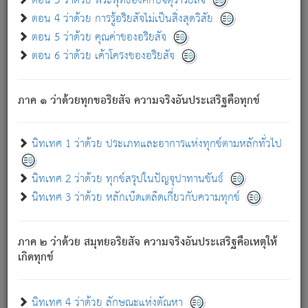
ตอน 3 ว่าด้วย พระพุทธองค์กับจตุราริยสัจ
ภพ.
ตอน 4 ว่าด้วย การรู้อริยสัจไม่เป็นสิ่งสุดวิสัย
สมณะหรือพราหมณ์เหล่าใด กล่าวความหลุดพ้นจากภพว่า
ตอน 5 ว่าด้วย คุณค่าของอริยสัจ
มีได้เพราะภพ เรากล่าวว่า สมณะหรือพราหมณ์ทั้งปวงนั้น
ตอน 6 ว่าด้วย เค้าโครงของอริยสัจ
มิใช่ผู้หลดพ้นจากภพ.
ถึงแม้สมณะหรือพราหมณ์เหล่าใด กล่าวความออกไปได้จาก
ภพ ว่ามีได้เพราะวิภพ
: เรากล่าวว่า สมณะหรือพราหมณ์ทั้ง
[2]
ภาค ๑ ว่าด้วยทุกขอริยสัจ ความจริงอันประเสริฐคือทุกข์
ปวงนั้น ก็ยังสลัดภพออกไปไม่ได้.
ก็ทุกข์นี้มีขึ้น เพราะอาศัยซึ่งอุปธิทั้งปวง.
นิทเทศ 1 ว่าด้วย ประเภทและอาการแห่งทุกข์ตามหลักทั่วไป
เพราะความสิ้นไปแห่งอุปาทานทั้งปวง ความเกิดขึ้นแห่ง
ทุกข์จึงไม่มี.
นิทเทศ 2 ว่าด้วย ทุกข์สรุปในปัญจุปาทานขันธ์
ท่านจงดูโลกนี้เถิด (จะเห็นว่า) สัตว์ทั้งหลายอันอวิชาหนา
นิทเทศ 3 ว่าด้วย หลักเบ็ดเตล็ดเกี่ยวกับความทุกข์
แน่นบังหนาแล้ว; และว่า สัตว์ผู้ยินดีในภพอันเป็นแล้วนั้น ย่อม
ไม่เป็นผู้หลุดพ้นไปจากภพได้. ก็ภพทั้งหลายเหล่าหนึ่งเหล่าใด
อันเป็นไปในที่หรือเวลาทั้งปวง
เพื่อความมีแห่งประโยชน์โดย
[3]
ภาค ๒ ว่าด้วย สมุทยอริยสัจ ความจริงอันประเสริฐคือเหตุให้
ประการทั้งปวง; ภพทั้งหลายทั้งหมดนั้น ไม่เที่ยง เป็นทุกข์ มี
เกิดทุกข์
ความแปรปรวนเป็นธรรมดา.
เมื่อบุคคลเห็นอยู่ซึ่งข้อนั้น ด้วยปัญญาอันชอบตามที่เป็นจริง
อย่างนี้อยู่; เขาย่อมละภวตัณหาได้ และไม่เพลิดเพลินวิภวตัณหา
นิทเทศ 4 ว่าด้วย ลักษณะแห่งตัณหา