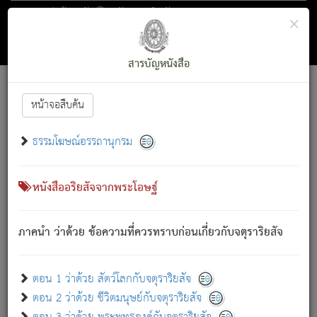
ตอน 1 ว่าด้วย สัตว์โลกกับจตุราริยสัจ
×
ถัดไป
ค้นหา
สารบัญ
สารบัญหนังสือ
[
Font :
15 ]
|
|
หน้าจอสืบค้น
ตรัสรู้แล้ว ทรงรำพึงถึงหมู่สัตว์
|
ธรรมโฆษณ์อรรถานุกรม
สัตว์โลกนี้ เกิดความเดือดร้อนแล้ว มีผัสสะบังหน้า
ย่อม
[1]
กล่าวซึ่งโรค (ความเสียดแทง) นั้นโดยความเป็นตัวเป็นตน
เขาสำคัญสิ่งใด โดยความเป็นประการใด แต่สิ่งนั้นย่อมเป็น
หนังสืออริยสัจจากพระโอษฐ์
(ตามที่เป็นจริง) โดยประการอื่นจากที่เขาสำคัญนั้น
สัตว์โลกติดข้องอยู่ในภพ ถูกภพบังหน้าแล้ว มีภพโดยความ
ภาคนำ ว่าด้วย ข้อความที่ควรทราบก่อนเกี่ยวกับจตุราริยสัจ
เป็นอย่างอื่น (จากที่มันเป็นอยู่จริง) จึงได้เพลิดเพลินยิ่งนักในภพ
นั้น
เขาเพลิดเพลินยิ่งนักในสิ่งใด สิ่งนั้นเป็นภัย (ที่เขาไม่รู้จัก)
:
ตอน 1 ว่าด้วย สัตว์โลกกับจตุราริยสัจ
เขากลัวต่อสิ่งใดสิ่งนั้นเป็นทุกข์
ตอน 2 ว่าด้วย ชีวิตมนุษย์กับจตุราริยสัจ
พรหมจรรย์นี้ อันบุคคลย่อมประพฤติ ก็เพื่อการละขาดซึ่ง