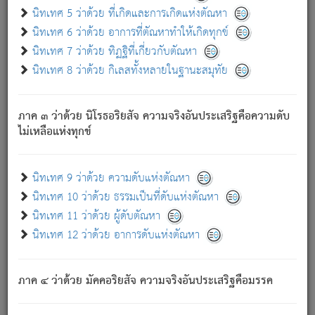
ด้วย.
นิทเทศ 5 ว่าด้วย ที่เกิดและการเกิดแห่งตัณหา
ความดับเพราะความสำรอกไม่เหลือ (แห่งภพทั้งหลาย)
นิทเทศ 6 ว่าด้วย อาการที่ตัณหาทำให้เกิดทุกข์
เพราะความสิ้นไปแห่งตัณหาโดยประการทั้งปวง นั้นคือ
นิทเทศ 7 ว่าด้วย ทิฏฐิที่เกี่ยวกับตัณหา
นิพพาน.
นิทเทศ 8 ว่าด้วย กิเลสทั้งหลายในฐานะสมุทัย
ภพใหม่ย่อมไม่มีแก่ภิกษุนั้น ผู้ดับเย็นสนิทแล้ว เพราะไม่มี
ความยึดมั่น
ภาค ๓ ว่าด้วย นิโรธอริยสัจ ความจริงอันประเสริฐคือความดับ
ภิกษุนั้น เป็นผู้ครอบงำมารได้แล้ว ชนะสงครามแล้ว ก้าวล่วง
ไม่เหลือแห่งทุกข์
ภพทั้งหลายทั้งปวงได้แล้ว เป็นผู้คงที่ (คือไม่เปลี่ยนแปลงอีกต่อ
ไป). ดังนี้แล
- อุ.ขุ.
๒๕/๑๒๑/๘๔
.
นิทเทศ 9 ว่าด้วย ความดับแห่งตัณหา
(ข้อความนี้ เป็นพระพุทธอุทานที่ทรงเปล่งออก ที่โคนต้นโพธิ์
นิทเทศ 10 ว่าด้วย ธรรมเป็นที่ดับแห่งตัณหา
เป็นที่ตรัสรู้ เมื่อตรัสรู้แล้วได้ 7 วัน)
นิทเทศ 11 ว่าด้วย ผู้ดับตัณหา
นิทเทศ 12 ว่าด้วย อาการดับแห่งตัณหา
เชื่อมโยงพระไตรปิฏก :
ภาค ๔ ว่าด้วย มัคคอริยสัจ ความจริงอันประเสริฐคือมรรค