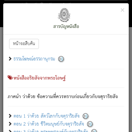
ตอน 1 ว่าด้วย สัตว์โลกกับจตุราริยสัจ
×
ถัดไป
ค้นหา
สารบัญ
สารบัญหนังสือ
[
Font :
15 ]
|
|
หน้าจอสืบค้น
ตรัสรู้แล้ว ทรงรำพึงถึงหมู่สัตว์
|
ธรรมโฆษณ์อรรถานุกรม
สัตว์โลกนี้ เกิดความเดือดร้อนแล้ว มีผัสสะบังหน้า
ย่อม
[1]
กล่าวซึ่งโรค (ความเสียดแทง) นั้นโดยความเป็นตัวเป็นตน
เขาสำคัญสิ่งใด โดยความเป็นประการใด แต่สิ่งนั้นย่อมเป็น
หนังสืออริยสัจจากพระโอษฐ์
(ตามที่เป็นจริง) โดยประการอื่นจากที่เขาสำคัญนั้น
สัตว์โลกติดข้องอยู่ในภพ ถูกภพบังหน้าแล้ว มีภพโดยความ
ภาคนำ ว่าด้วย ข้อความที่ควรทราบก่อนเกี่ยวกับจตุราริยสัจ
เป็นอย่างอื่น (จากที่มันเป็นอยู่จริง) จึงได้เพลิดเพลินยิ่งนักในภพ
นั้น
เขาเพลิดเพลินยิ่งนักในสิ่งใด สิ่งนั้นเป็นภัย (ที่เขาไม่รู้จัก)
:
ตอน 1 ว่าด้วย สัตว์โลกกับจตุราริยสัจ
เขากลัวต่อสิ่งใดสิ่งนั้นเป็นทุกข์
ตอน 2 ว่าด้วย ชีวิตมนุษย์กับจตุราริยสัจ
พรหมจรรย์นี้ อันบุคคลย่อมประพฤติ ก็เพื่อการละขาดซึ่ง