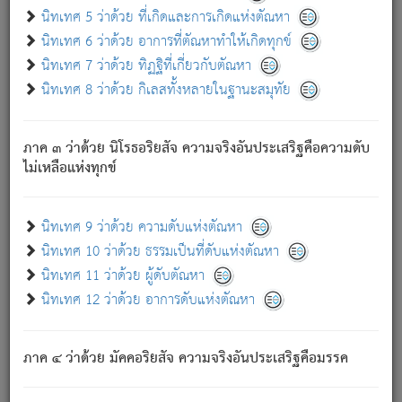
ด้วย.
นิทเทศ 5 ว่าด้วย ที่เกิดและการเกิดแห่งตัณหา
ความดับเพราะความสำรอกไม่เหลือ (แห่งภพทั้งหลาย)
นิทเทศ 6 ว่าด้วย อาการที่ตัณหาทำให้เกิดทุกข์
เพราะความสิ้นไปแห่งตัณหาโดยประการทั้งปวง นั้นคือ
นิทเทศ 7 ว่าด้วย ทิฏฐิที่เกี่ยวกับตัณหา
นิพพาน.
นิทเทศ 8 ว่าด้วย กิเลสทั้งหลายในฐานะสมุทัย
ภพใหม่ย่อมไม่มีแก่ภิกษุนั้น ผู้ดับเย็นสนิทแล้ว เพราะไม่มี
ความยึดมั่น
ภาค ๓ ว่าด้วย นิโรธอริยสัจ ความจริงอันประเสริฐคือความดับ
ภิกษุนั้น เป็นผู้ครอบงำมารได้แล้ว ชนะสงครามแล้ว ก้าวล่วง
ไม่เหลือแห่งทุกข์
ภพทั้งหลายทั้งปวงได้แล้ว เป็นผู้คงที่ (คือไม่เปลี่ยนแปลงอีกต่อ
ไป). ดังนี้แล
- อุ.ขุ.
๒๕/๑๒๑/๘๔
.
นิทเทศ 9 ว่าด้วย ความดับแห่งตัณหา
(ข้อความนี้ เป็นพระพุทธอุทานที่ทรงเปล่งออก ที่โคนต้นโพธิ์
นิทเทศ 10 ว่าด้วย ธรรมเป็นที่ดับแห่งตัณหา
เป็นที่ตรัสรู้ เมื่อตรัสรู้แล้วได้ 7 วัน)
นิทเทศ 11 ว่าด้วย ผู้ดับตัณหา
นิทเทศ 12 ว่าด้วย อาการดับแห่งตัณหา
เชื่อมโยงพระไตรปิฏก :
ภาค ๔ ว่าด้วย มัคคอริยสัจ ความจริงอันประเสริฐคือมรรค