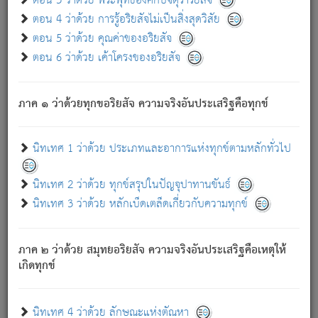
ตอน 3 ว่าด้วย พระพุทธองค์กับจตุราริยสัจ
ภพ.
ตอน 4 ว่าด้วย การรู้อริยสัจไม่เป็นสิ่งสุดวิสัย
สมณะหรือพราหมณ์เหล่าใด กล่าวความหลุดพ้นจากภพว่า
ตอน 5 ว่าด้วย คุณค่าของอริยสัจ
มีได้เพราะภพ เรากล่าวว่า สมณะหรือพราหมณ์ทั้งปวงนั้น
ตอน 6 ว่าด้วย เค้าโครงของอริยสัจ
มิใช่ผู้หลดพ้นจากภพ.
ถึงแม้สมณะหรือพราหมณ์เหล่าใด กล่าวความออกไปได้จาก
ภพ ว่ามีได้เพราะวิภพ
: เรากล่าวว่า สมณะหรือพราหมณ์ทั้ง
[2]
ภาค ๑ ว่าด้วยทุกขอริยสัจ ความจริงอันประเสริฐคือทุกข์
ปวงนั้น ก็ยังสลัดภพออกไปไม่ได้.
ก็ทุกข์นี้มีขึ้น เพราะอาศัยซึ่งอุปธิทั้งปวง.
นิทเทศ 1 ว่าด้วย ประเภทและอาการแห่งทุกข์ตามหลักทั่วไป
เพราะความสิ้นไปแห่งอุปาทานทั้งปวง ความเกิดขึ้นแห่ง
ทุกข์จึงไม่มี.
นิทเทศ 2 ว่าด้วย ทุกข์สรุปในปัญจุปาทานขันธ์
ท่านจงดูโลกนี้เถิด (จะเห็นว่า) สัตว์ทั้งหลายอันอวิชาหนา
นิทเทศ 3 ว่าด้วย หลักเบ็ดเตล็ดเกี่ยวกับความทุกข์
แน่นบังหนาแล้ว; และว่า สัตว์ผู้ยินดีในภพอันเป็นแล้วนั้น ย่อม
ไม่เป็นผู้หลุดพ้นไปจากภพได้. ก็ภพทั้งหลายเหล่าหนึ่งเหล่าใด
อันเป็นไปในที่หรือเวลาทั้งปวง
เพื่อความมีแห่งประโยชน์โดย
[3]
ภาค ๒ ว่าด้วย สมุทยอริยสัจ ความจริงอันประเสริฐคือเหตุให้
ประการทั้งปวง; ภพทั้งหลายทั้งหมดนั้น ไม่เที่ยง เป็นทุกข์ มี
เกิดทุกข์
ความแปรปรวนเป็นธรรมดา.
เมื่อบุคคลเห็นอยู่ซึ่งข้อนั้น ด้วยปัญญาอันชอบตามที่เป็นจริง
อย่างนี้อยู่; เขาย่อมละภวตัณหาได้ และไม่เพลิดเพลินวิภวตัณหา
นิทเทศ 4 ว่าด้วย ลักษณะแห่งตัณหา