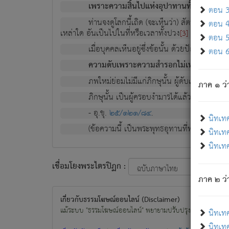
เพราะความสิ้นไปแห่งอุปาทานทั้งปวง ความเกิ
ตอน 3 
ท่านจงดูโลกนี้เถิด (จะเห็นว่า) สัตว์ทั้งหลาย
ตอน 4 
เหล่าใด อันเป็นไปในที่หรือเวลาทั้งปวง
เพื่อความมีแ
[3]
ตอน 5 
เมื่อบุคคลเห็นอยู่ซึ่งข้อนั้น ด้วยปัญญาอันช
ตอน 6 
ความดับเพราะความสำรอกไม่เหลือ (แห่งภพท
ภพใหม่ย่อมไม่มีแก่ภิกษุนั้น ผู้ดับเย็นสนิทแล้
ภาค ๑ ว่
ภิกษุนั้น เป็นผู้ครอบงำมารได้แล้ว ชนะสงครามแ
- อุ.ขุ.
๒๕/๑๒๑/๘๔
.
นิทเท
(ข้อความนี้ เป็นพระพุทธอุทานที่ทรงเปล่งออก ที่โ
นิทเทศ
นิทเทศ
เชื่อมโยงพระไตรปิฏก :
ภาค ๒ ว่า
เกี่ยวกับธรรมโฆษณ์ออนไลน์ (Disclaimer)
แม้ระบบ "ธรรมโฆษณ์ออนไลน์" พยายามปรับปรุงข้อมูลให้ถูกต้องมา
นิทเท
นิทเทศ