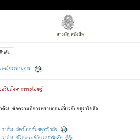
สารบัญหนังสือ
สืบค้น
งหน้า
ย่อมกล่าวซึ่งโรค (ความเสียดแทง) นั้นโดยความเป็นตัวเป็นตน
[1]
ฆษณ์อรรถานุกรม
ั้นย่อมเป็น (ตามที่เป็นจริง) โดยประการอื่นจากที่เขาสำคัญนั้น
พโดยความเป็นอย่างอื่น (จากที่มันเป็นอยู่จริง) จึงได้เพลิดเพลินยิ่งนักในภ
ืออริยสัจจากพระโอษฐ์
่เขาไม่รู้จัก)
: เขากลัวต่อสิ่งใดสิ่งนั้นเป็นทุกข์
การละขาดซึ่งภพ.
าด้วย ข้อความที่ควรทราบก่อนเกี่ยวกับจตุราริยสัจ
้นจากภพว่ามีได้เพราะภพ เรากล่าวว่า สมณะหรือพราหมณ์ทั้งปวงนั้น 
อกไปได้จากภพ ว่ามีได้เพราะวิภพ
: เรากล่าวว่า สมณะหรือพราหมณ์ทั้งป
[2]
ว่าด้วย สัตว์โลกกับจตุราริยสัจ
ว่าด้วย ชีวิตมนุษย์กับจตุราริยสัจ