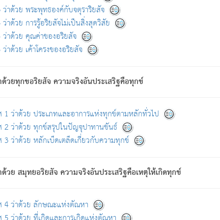
ดขึ้นแห่งทุกข์จึงไม่มี.
ว่าด้วย พระพุทธองค์กับจตุราริยสัจ
อันอวิชาหนาแน่นบังหนาแล้ว; และว่า สัตว์ผู้ยินดีในภพอันเป็นแล้วนั้น ย่อมไ
ว่าด้วย การรู้อริยสัจไม่เป็นสิ่งสุดวิสัย
ห่งประโยชน์โดยประการทั้งปวง; ภพทั้งหลายทั้งหมดนั้น ไม่เที่ยง เป็นทุ
ว่าด้วย คุณค่าของอริยสัจ
อบตามที่เป็นจริงอย่างนี้อยู่; เขาย่อมละภวตัณหาได้ และไม่เพลิดเพลินวิภวตั
ว่าด้วย เค้าโครงของอริยสัจ
ั้งหลาย) เพราะความสิ้นไปแห่งตัณหาโดยประการทั้งปวง นั้นคือนิพพา
ว เพราะไม่มีความยึดมั่น
าด้วยทุกขอริยสัจ ความจริงอันประเสริฐคือทุกข์
ล้ว ก้าวล่วงภพทั้งหลายทั้งปวงได้แล้ว เป็นผู้คงที่ (คือไม่เปลี่ยนแปลงอีกต่
ศ 1 ว่าด้วย ประเภทและอาการแห่งทุกข์ตามหลักทั่วไป
คนต้นโพธิ์เป็นที่ตรัสรู้ เมื่อตรัสรู้แล้วได้ 7 วัน)
 2 ว่าด้วย ทุกข์สรุปในปัญจุปาทานขันธ์
 3 ว่าด้วย หลักเบ็ดเตล็ดเกี่ยวกับความทุกข์
ด้วย สมุทยอริยสัจ ความจริงอันประเสริฐคือเหตุให้เกิดทุกข์
กที่สุด ผู้ศึกษาก็พึงตรวจสอบกับตัวเล่มหนังสือต้นฉบับ ที่มีการพิมพ์ครั้งล่าสุด ก่อ
ศ 4 ว่าด้วย ลักษณะแห่งตัณหา
 5 ว่าด้วย ที่เกิดและการเกิดแห่งตัณหา