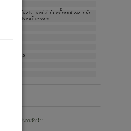
ม่เป็นผู้หลุดพ้นไปจากภพได้. ก็ภพทั้งหลายเหล่าหนึ่ง
กข์ มีความแปรปรวนเป็นธรรมดา.
ณหาด้วย.
น.
อไป). ดังนี้แล
นนำข้อมูลไปใช้ในการอ้างอิง"