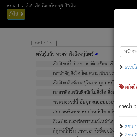
ตอน 1 ว่าด้วย สัตว์โลกกับจตุราริยสัจ
ถัดไป
[
Font :
15 ]
|
|
หน้าจอ
ตรัสรู้แล้ว ทรงรำพึงถึงหมู่สัตว์
|
สัตว์โลกนี้ เกิดความเดือดร้อนแล้ว มีผัสสะบั
ธรรมโ
เขาสำคัญสิ่งใด โดยความเป็นประการใด แต่สิ่งน
สัตว์โลกติดข้องอยู่ในภพ ถูกภพบังหน้าแล้ว มีภ
หนังส
เขาเพลิดเพลินยิ่งนักในสิ่งใด สิ่งนั้นเป็นภัย (ที
พรหมจรรย์นี้ อันบุคคลย่อมประพฤติ ก็เพื่อ
ภาคนำ ว่
สมณะหรือพราหมณ์เหล่าใด กล่าวความหลุดพ
ถึงแม้สมณะหรือพราหมณ์เหล่าใด กล่าวความอ
ตอน 1 
ก็ทุกข์นี้มีขึ้น เพราะอาศัยซึ่งอุปธิทั้งปวง.
ตอน 2 